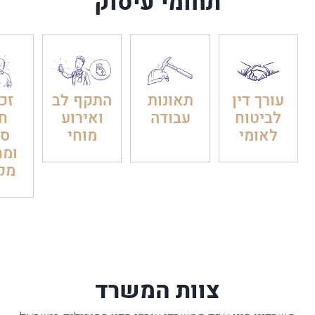
תחומי עיסוק
עורך דין
תאונות
התקף לב
זכו
לביטוח
עבודה
ואירוע
חו
לאומי
מוחי
סר
ומח
מק
צוות המשרד