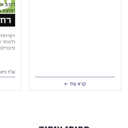
רוכב או
יפוצה בכ-1.7 מיליו
<p>חמ
ולאחר ש
פיצויים</
עו"ד גיא 
קרא עוד