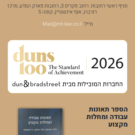
סניף ראשי רחובות: רחוב פקריס 3, רחובות פארק המדע, מרכז
רורברג, אגף אינשטיין, קומה 5
מייל:
Mail@mt-law.co.il
הספר תאונות
עבודה ומחלות
מקצוע