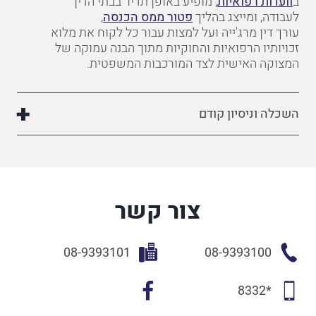
ב
וועדות
רפואיות
,
מופיע באופן תדיר בבתי הדין
לעבודה,
ומייצג בהליך
פטור ממס הכנסה
,
עורך
דין מרג'ייה
ועל
למצות
עבור
כל
לקוח
את
מלוא
זכויותיו הרפואיות והחוקיות מתוך
הבנה
עמוקה
של
המצוקה
האישית
לצד
המורכבות
המשפטית
.
השכלה וניסיון קודם
צור קשר
08-9393101
08-9393100
*8332