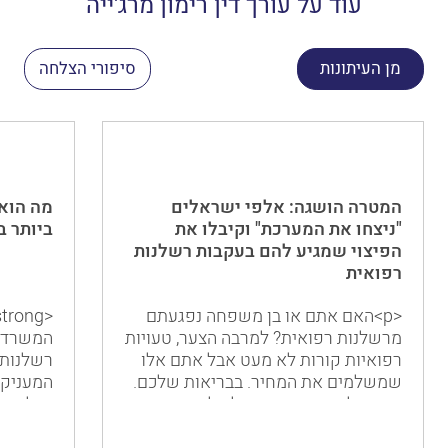
עוד על עורך דין רימון מרג'ייה
מן העיתונות
סיפורי הצלחה
המטרה הושגה: אלפי ישראלים
מה הוא 
"ניצחו את המערכת" וקיבלו את
ביותר ב
הפיצוי שמגיע להם בעקבות רשלנות
רפואית
<p>האם אתם או בן משפחה נפגעתם
מרשלנות רפואית? למרבה הצער, טעויות
המשרד ה
רפואיות קורות לא מעט אבל אתם אלו
שמשלמים את המחיר. בבריאות שלכם.
ועדיין, למרות הכאב והבלבול, חשוב
בכל רחב
להבין שאתם אולי זכאים לפיצוי. באופן
עשרות ע