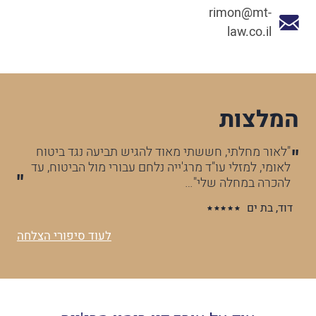
rimon@mt-
law.co.il
המלצות
"לאור מחלתי, חששתי מאוד להגיש תביעה נגד ביטוח
לאומי, למזלי עו"ד מרג'ייה נלחם עבורי מול הביטוח, עד
להכרה במחלה שלי"…
דוד, בת ים
לעוד סיפורי הצלחה