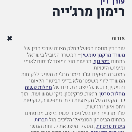
עורך דין
רימון מרג'ייה
אודות
עורך
דין
מנוסה
הפועל
כחלק
מצוות
עורכי
הדין
של
משרד
מרקמן
טומשין
–
המשרד
המוביל
בישראל
בתחום
נזקי
גוף
,
תביעות
מול
המוסד
לביטוח
לאומי
ומימוש הזכויות.
במסגרת תפקידו
עו"ד רימון מרג'ייה
מעניק
ללקוחות
המשרד
ליווי
משפטי
מלא
בדיני הביטוח הלאומי
והנזיקין, בדגש על ייצוג במקרים של
מחלות קשות
–
מחלות סרטן
, ריאות, פרקינסון, נזקי שמש ועוד..
תוך
כדי
הקפדה
על
מקצועיות
בלתי
מתפשרת
,
שקיפות
ויחס
אישי ורגישות
.
עו"ד
מרג'ייה הינו
בעל ניסיון עשיר בייצוג מבוטחים
בתחום הביטחון הסוציאלי
הליכים מול
חברות
ביטוח
פרטיות
, מטפל ומייצג את לקוחות המשרד