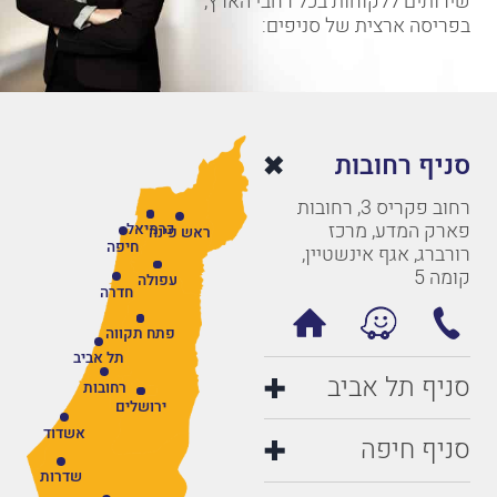
שירותים ללקוחות בכל רחבי הארץ,
בפריסה ארצית של סניפים:
סניף רחובות
רחוב פקריס 3, רחובות
פארק המדע, מרכז
כרמיאל
ראש פינה
חיפה
רורברג, אגף אינשטיין,
קומה 5
עפולה
חדרה
פתח תקווה
תל אביב
סניף תל אביב
רחובות
ירושלים
אשדוד
סניף חיפה
שדרות