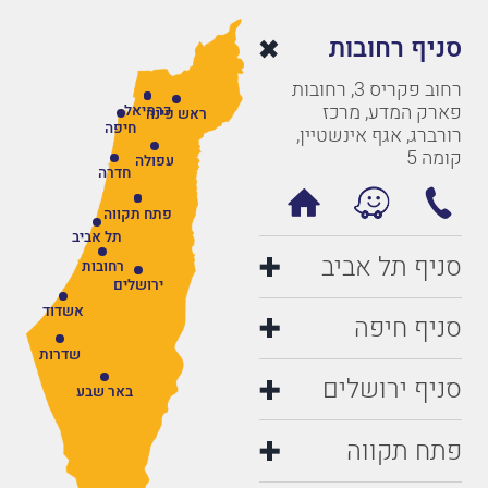
סניף רחובות
רחוב פקריס 3, רחובות
פארק המדע, מרכז
כרמיאל
ראש פינה
חיפה
רורברג, אגף אינשטיין,
קומה 5
עפולה
חדרה
פתח תקווה
תל אביב
סניף תל אביב
רחובות
ירושלים
אשדוד
סניף חיפה
שדרות
סניף ירושלים
באר שבע
פתח תקווה