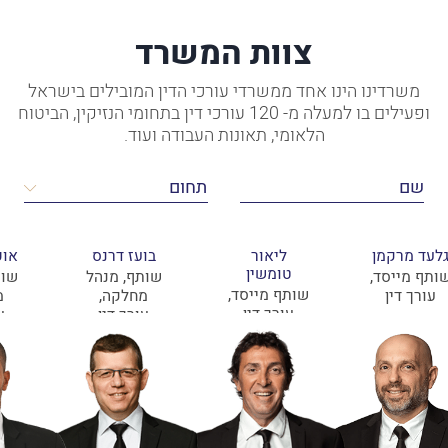
צוות המשרד
משרדינו הינו אחד ממשרדי עורכי הדין המובילים בישראל
ופעילים בו למעלה מ- 120 עורכי דין בתחומי הנזיקין, הביטוח
הלאומי, תאונות העבודה ועוד.
לעד מרקמן
ליאור
בועז דרנס
אופ
טומשין
ותף מייסד,
שותף, מנהל
שות
שותף מייסד,
עורך דין
מחלקה,
מ
עורך דין
עורך דין
ע