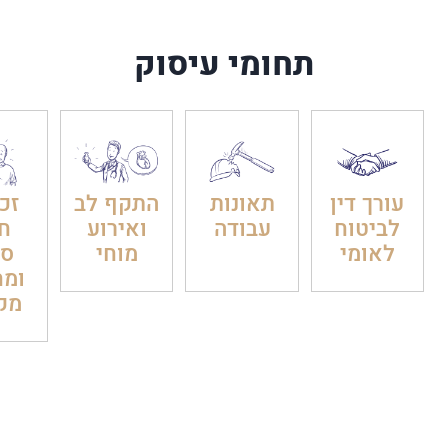
תחומי עיסוק
עורך דין
תאונות
התקף לב
זכו
לביטוח
עבודה
ואירוע
חו
לאומי
מוחי
סר
ומח
מק