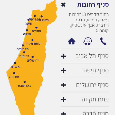
סניף רחובות
רחוב פקריס 3, רחובות
פארק המדע, מרכז
כרמיאל
ראש פינה
חיפה
רורברג, אגף אינשטיין,
קומה 5
עפולה
חדרה
פתח תקווה
תל אביב
סניף תל אביב
רחובות
ירושלים
אשדוד
סניף חיפה
שדרות
סניף ירושלים
באר שבע
פתח תקווה
סניף חדרה