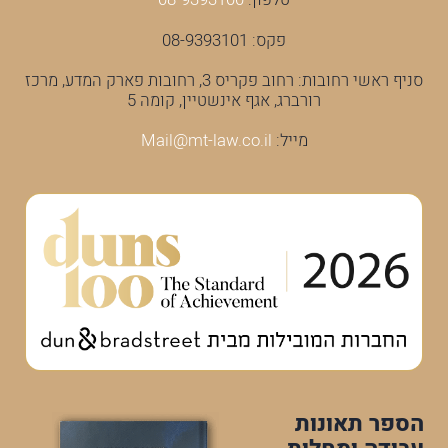
פקס: 08-9393101
סניף ראשי רחובות: רחוב פקריס 3, רחובות פארק המדע, מרכז
רורברג, אגף אינשטיין, קומה 5
מייל:
Mail@mt-law.co.il
הספר תאונות