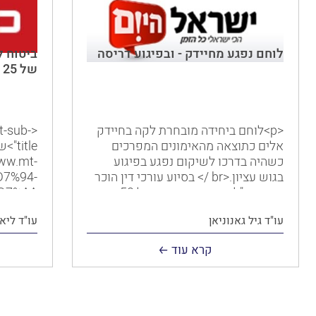
לוחם נפגע מחיידק - ובפיגוע דריסה
ביטוח ל
של 25 מיליון שקל מנכים
<p>לוחם ביחידה מובחרת לקה בחיידק
t-sub-
אלים כתוצאה מהאימונים המפרכים
כשהיה בדרכו לשיקום נפגע בפיגוע
www.mt-
בגוש עציון.<br /> בסיוע עורכי דין הוכר
D7%94-
כנכה צה"ל וכנפגע איבה, וקיבל 50 אחוזי
נכות.</p>
עו"ד גיל גאנוניאן
עו"ד ליא
נגבו מה
מהשכר ו
קרא עוד
התביעה,
נפגעו מ
בטעות מח