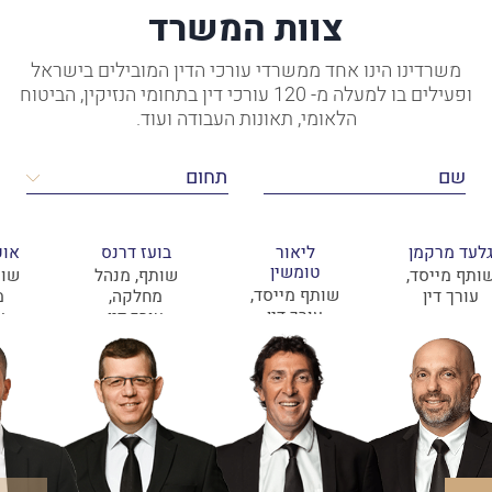
צוות המשרד
משרדינו הינו אחד ממשרדי עורכי הדין המובילים בישראל
ופעילים בו למעלה מ- 120 עורכי דין בתחומי הנזיקין, הביטוח
הלאומי, תאונות העבודה ועוד.
לעד מרקמן
ליאור
בועז דרנס
אופ
טומשין
ותף מייסד,
שותף, מנהל
שות
שותף מייסד,
עורך דין
מחלקה,
מ
עורך דין
עורך דין
ע