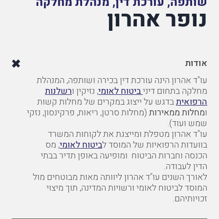
שותפה, עורכת דין, מנהלת מחלקה
נופר אהרון
אודות
עו"ד אהרון הינה עורכת דין בכירה ושותפה, המנהלת
מחלקה בתחום דיני
ביטוח לאומי
, נזיקין ו
רשלנות
הרפואית
בדגש על ייצוג במקרים של מחלות קשות
ו
מחלות ממאירות
(מחלות סרטן, ריאות, פרקינסון, נזקי
שמש ועוד).
עו"ד אהרון מטפלת ומייצגת את לקוחות המשרד
בוועדות הרפואיות של המוסד ל
ביטוח לאומי
, מס
הכנסה וחברות הביטוח ומופיעה באופן תדיר בבתי
הדין לעבודה.
לאורך השנים עו"ד אהרון ליוותה מאות מבוטחים מול
המוסד לביטוח לאומי ורשויות המדינה, תוך מיצוי
זכויותיהם.