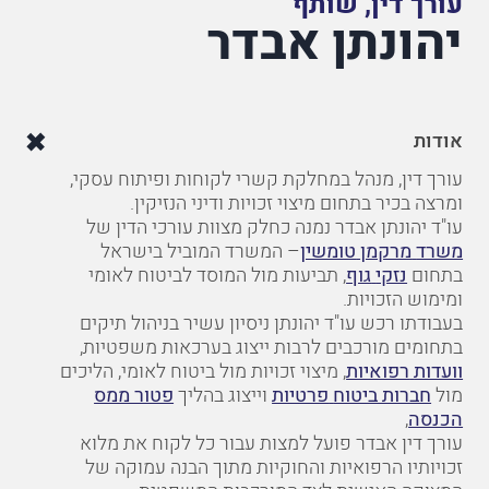
עורך דין, שותף
יהונתן אבדר
אודות
עורך
דין,
מנהל במחלקת קשרי לקוחות ופיתוח עסקי,
ומרצה בכיר בתחום מיצוי זכויות ודיני הנזיקין.
עו"ד יהונתן אבדר נמנה
כחלק
מצוות
עורכי
הדין
של
משרד
מרקמן
טומשין
–
המשרד
המוביל
בישראל
בתחום
נזקי
גוף
,
תביעות
מול
המוסד
לביטוח
לאומי
ומימוש הזכויות.
בעבודתו
רכש
עו"ד
יהונתן
ניסיון
עשיר
בניהול
תיקים
בתחומים
מורכבים
לרבות ייצוג בערכאות משפטיות,
וועדות
רפואיות
,
מיצוי
זכויות
מול
ביטוח
לאומי
,
הליכים
מול
חברות ביטוח
פרטיות
וייצוג בהליך
פטור ממס
הכנסה
,
עורך
דין אבדר
פועל
למצות
עבור
כל
לקוח
את
מלוא
זכויותיו הרפואיות והחוקיות מתוך
הבנה
עמוקה
של