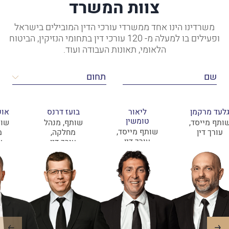
צוות המשרד
משרדינו הינו אחד ממשרדי עורכי הדין המובילים בישראל
ופעילים בו למעלה מ- 120 עורכי דין בתחומי הנזיקין, הביטוח
הלאומי, תאונות העבודה ועוד.
לעד מרקמן
ליאור
בועז דרנס
אופ
טומשין
ותף מייסד,
שותף, מנהל
שות
שותף מייסד,
עורך דין
מחלקה,
מ
עורך דין
עורך דין
ע