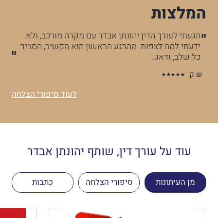
המלצות
כב, ולא
השירות שקיבלתי מהעו"ד היה יוצא מן הכלל! עורך הד
ב, הסביר
דאג לכל הפרטים, הוביל אותי בכל התהליך והסביר לי
שלב…
א.ח
לעוד סיפורי הצלחה
עוד על עורך דין, שותף יהונתן אבדר
מן העיתונות
סיפורי הצלחה
כתבות