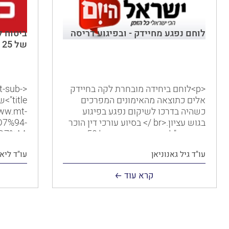
לוחם נפגע מחיידק - ובפיגוע דריסה
ביטוח ל
של 25 מיליון שקל מנכים
<p>לוחם ביחידה מובחרת לקה בחיידק
t-sub-
אלים כתוצאה מהאימונים המפרכים
כשהיה בדרכו לשיקום נפגע בפיגוע
www.mt-
בגוש עציון.<br /> בסיוע עורכי דין הוכר
D7%94-
כנכה צה"ל וכנפגע איבה, וקיבל 50 אחוזי
נכות.</p>
עו"ד גיל גאנוניאן
עו"ד ליא
נגבו מה
מהשכר ו
קרא עוד
התביעה,
נפגעו מ
בטעות מח