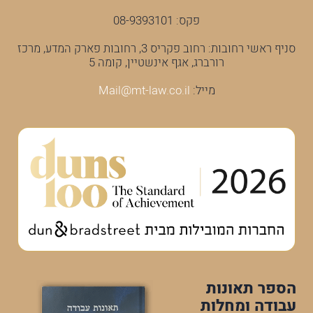
פקס: 08-9393101
סניף ראשי רחובות: רחוב פקריס 3, רחובות פארק המדע, מרכז
רורברג, אגף אינשטיין, קומה 5
מייל:
Mail@mt-law.co.il
הספר תאונות
עבודה ומחלות