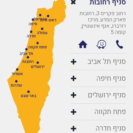
סניף רחובות
רחוב פקריס 3, רחובות
פארק המדע, מרכז
כרמיאל
ראש פינה
חיפה
רורברג, אגף אינשטיין,
קומה 5
עפולה
חדרה
פתח תקווה
תל אביב
סניף תל אביב
רחובות
ירושלים
אשדוד
סניף חיפה
שדרות
סניף ירושלים
באר שבע
פתח תקווה
סניף חדרה