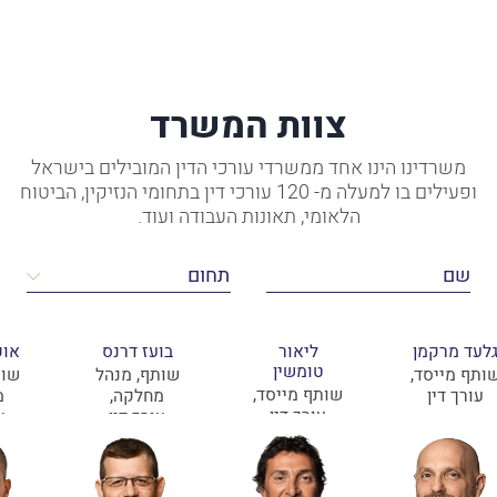
צוות המשרד
משרדינו הינו אחד ממשרדי עורכי הדין המובילים בישראל
ופעילים בו למעלה מ- 120 עורכי דין בתחומי הנזיקין, הביטוח
הלאומי, תאונות העבודה ועוד.
לעד מרקמן
ליאור
בועז דרנס
אופ
טומשין
ותף מייסד,
שותף, מנהל
שות
שותף מייסד,
עורך דין
מחלקה,
מ
עורך דין
עורך דין
ע