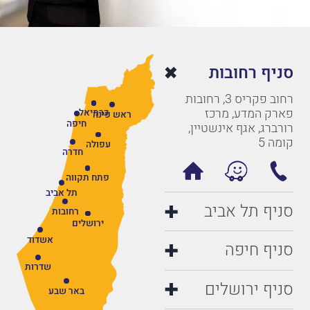
סניף רחובות
רחוב פקריס 3, רחובות
פארק המדע, מרכז
כרמיאל
ראש פינה
חיפה
רורברג, אגף אינשטיין,
קומה 5
עפולה
חדרה
פתח תקווה
תל אביב
סניף תל אביב
רחובות
ירושלים
אשדוד
סניף חיפה
שדרות
סניף ירושלים
באר שבע