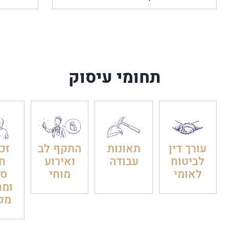
</h2>
השופט ב
שיש בו ל
תחומי עיסוק
עורך דין
תאונות
התקף לב
זכו
לביטוח
עבודה
ואירוע
חו
לאומי
מוחי
סר
ומח
מק