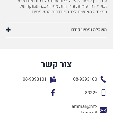
עורך
דין עמאר
פועל
למצות
עבור
כל
לקוח
את
מלוא
זכויותיו הרפואיות והחוקיות מתוך
הבנה
עמוקה
של
המצוקה
האישית
לצד
המורכבות
המשפטית
.
השכלה וניסיון קודם
צור קשר
08-9393101
08-9393100
*8332
ammar@mt-