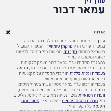
עורך דין
עמאר דבור
אודות
עורך
דין
מנוסה
,
ומנהל צוות במחלקת מס הכנסה
במשרד
עורכי
הדין
מרקמן
טומשין
–
המשרד
המוביל
בישראל בתחום
נזקי
גוף
,
תביעות
מול
המוסד
לביטוח
לאומי ומימוש הזכויות.
במסגרת תפקידו
עו"ד עמאר דבור
מעניק
ללקוחות
המשרד
ליווי
משפטי
מלא
בתחום
מס הכנסה,
פגיעה
בעבודה
ו
נכות כללית
תוך
כדי
הקפדה
על
מקצועיות
בלתי
מתפשרת
,
שקיפות
ויחס
אישי
.
בעבודתו
רכש
עו"ד
עמאר
ניסיון
עשיר
בניהול
תיקים
בתחומים
מורכבים
לרבות ייצוג בערכאות משפטיות,
וועדות
רפואיות
,
מיצוי
זכויות
מול
ביטוח
לאומי
,
הליכים
מול
חברות ביטוח
פרטיות
וייצוג בהליך
פטור ממס
הכנסה
על רקע רפואי
,