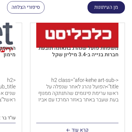
מן העיתונות
סיפורי הצלחה
משפחת פועל שנהרג בתאונה תובעת
השופטת
חברות בנייה ב-3.4 מיליון שקל
מימון
<h2
<h2 class="afor-kehe art-sub-
title">הפועל נהרג לאחר שנפלה על
ראשו ערימת פיגומים שהתנתקה ממנוף
שנים אח
בעת שעבר באתר באזור המרכז עם אביו
ראשל"צ,
ואחיו; הם תובעים את חברות דונה
את תביע
הנדסה ובנייה, דונה שי נכסים ופסגות
שלח לו 
עו"ד בר 
אור; לדבריהם, הם "חיים בסיוט מתמשך,
בפרנסתו:
גופת קרובם חוזרת וניבטת מול עיניהם"
שהתרחש 
קרא עוד