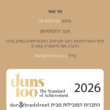
צור קשר
טלפון:
08-9393100
פקס: 08-9393101
סניף ראשי רחובות: רחוב פקריס 3, רחובות פארק המדע, מרכז
רורברג, אגף אינשטיין, קומה 5
מייל:
Mail@mt-law.co.il