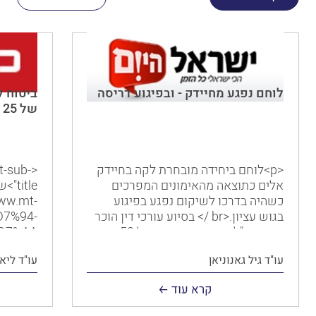
לוחם נפגע מחיידק - ובפיגוע דריסה
ביטוח ל
של 25 מיליון שקל מנכים
<p>לוחם ביחידה מובחרת לקה בחיידק
t-sub-
אלים כתוצאה מהאימונים המפרכים
כשהיה בדרכו לשיקום נפגע בפיגוע
www.mt-
בגוש עציון.<br /> בסיוע עורכי דין הוכר
D7%94-
כנכה צה"ל וכנפגע איבה, וקיבל 50 אחוזי
נכות.</p>
עו"ד גיל גאנוניאן
עו"ד ליא
נגבו מה
מהשכר ו
קרא עוד
התביעה,
נפגעו מ