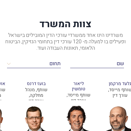
צוות המשרד
משרדינו הינו אחד ממשרדי עורכי הדין המובילים בישראל
ופעילים בו למעלה מ- 120 עורכי דין בתחומי הנזיקין, הביטוח
הלאומי, תאונות העבודה ועוד.
לעד מרקמן
ליאור
בועז דרנס
אופ
טומשין
ותף מייסד,
שותף, מנהל
שות
שותף מייסד,
עורך דין
מחלקה,
מ
עורך דין
עורך דין
ע