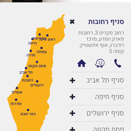
סניף רחובות
רחוב פקריס 3, רחובות
פארק המדע, מרכז
כרמיאל
ראש פינה
חיפה
רורברג, אגף אינשטיין,
קומה 5
עפולה
חדרה
פתח תקווה
תל אביב
סניף תל אביב
רחובות
ירושלים
אשדוד
סניף חיפה
שדרות
סניף ירושלים
באר שבע
פתח תקווה