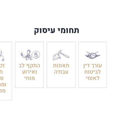
בטעות מח
תחומי עיסוק
עורך דין
תאונות
התקף לב
זכו
לביטוח
עבודה
ואירוע
חו
לאומי
מוחי
סר
ומח
מק