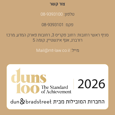
צור קשר
טלפון:
08-9393100
פקס: 08-9393101
סניף ראשי רחובות: רחוב פקריס 3, רחובות פארק המדע, מרכז
רורברג, אגף אינשטיין, קומה 5
מייל:
Mail@mt-law.co.il