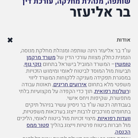
שותפה, מנהלת מחלקה, עורכת דין
בר אליעזר
אודות
עו"ד בר אליעזר הינה שותפה ומנהלת מחלקת
מנוסה,
הנמנית כחלק מצוות עורכי הדין של
משרד מרקמן
טומשין
–
המשרד המוביל בישראל בתחום
נזקי גוף
,
תביעות מול המוסד לביטוח לאומי ומימוש הזכויות.
במסגרת תפקידה
מעניקה ללקוחות המשרד ליווי
משפטי מלא בתחום
אירועים חריגים
, תאונות עבודה
ו
רשלנות רפואית
,
תוך כדי הקפדה על מקצועיות בלתי
מתפשרת, שקיפות ויחס אישי
.
בעבודתה רכשה עו"ד בר ניסיון עשיר בניהול תיקים
בתחומים מורכבים
לרבות ייצוג בערכאות משפטיות,
וועדות רפואיות
,
מיצוי זכויות מול ביטוח לאומי, הליכים
מול
חברות ביטוח פרטיות
וייצוג בהליך
פטור ממס
הכנסה
,