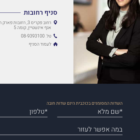
סניף רחובות
רחוב פקריס 3, רחובות 
אגף אינשטיין, קומה 5
טל. 08-9393100
לעמוד הסניף
השדות המסומנים בכוכבית הינם שדות חובה