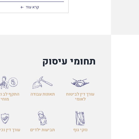
אור; לדבריהם, הם "חיים בסיוט מתמשך
גופת קרובם חוזרת וניבטת מול עיניהם"
קרא עוד
</h2>
תחומי עיסוק
עורך דין לביטוח
תאונות עבודה
התקף לב וא
לאומי
מוחי
נזקי גוף
תביעות ילדים
עורך דין נכי