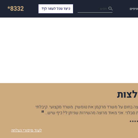
*8332
חפש
ניפים
כיצד נוכל לעזור לך?
צות
ה בחום על משרד מרקמן את טומשין. משרד מקצועי. קיבלתי
 סבלני. אני מאוד מרוצה מהשירות שניתן לי! כיף שיש…
לעוד סיפורי הצלחה