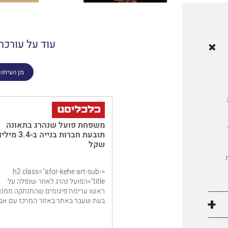
עוד על עורכת 
מן העיתונ
משפחת פועל שנהרג בתאונה
תובעת חברות בנייה ב-3.4 מי
שקל
<h2 class="afor-kehe art-sub-
title">הפועל נהרג לאחר שנפלה על
ראשו ערימת פיגומים שהתנתקה ממנו
בעת שעבר באתר באזור המרכז עם אבי
ואחיו; הם תובעים את חברות דונה
הנדסה ובנייה, דונה שי נכסים ופסגות