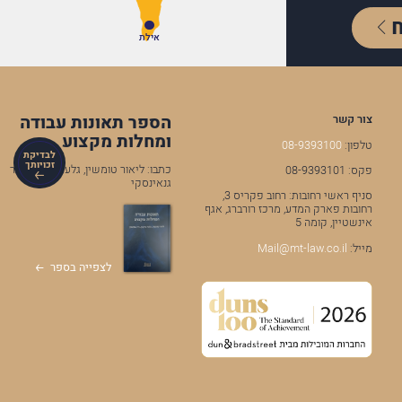
אילת
הספר תאונות עבודה
צור קשר
ומחלות מקצוע
טלפון:
08-9393100
לבדיקת
זכויותך
כתבו: ליאור טומשין, גלעד מרקמן, ניר
פקס: 08-9393101
גנאינסקי
סניף ראשי רחובות: רחוב פקריס 3,
רחובות פארק המדע, מרכז רורברג, אגף
אינשטיין, קומה 5
מייל:
Mail@mt-law.co.il
לצפייה בספר