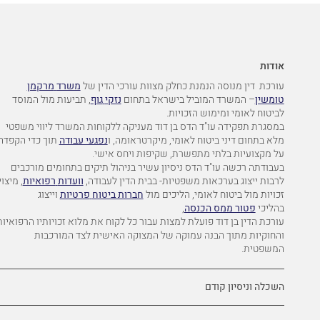
אודות
עורכת
דין
מנוסה
הנמנת
כחלק
מצוות
עורכי
הדין
של
משרד
מרקמן
טומשין
–
המשרד
המוביל
בישראל בתחום
נזקי
גוף
,
תביעות
מול
המוסד
לביטוח
לאומי ומימוש הזכויות.
במסגרת תפקידה
עו"ד הדס בן דוד
מעניקה
ללקוחות
המשרד
ליווי
משפטי
מלא
בתחום
דיני ביטוח לאומי, מיקרטראומה, ו
נפגעי עבודה
תוך
כדי
הקפדה
על
מקצועיות
בלתי
מתפשרת
,
שקיפות
ויחס
אישי
.
בעבודתה
רכשה
עו"ד
הדס
ניסיון עשיר בניהול
תיקים
בתחומים
מורכבים
לרבות ייצוג בערכאות משפטיות- בבית הדין לעבודה,
וועדות
רפואיות
,
מיצוי
זכויות
מול
ביטוח
לאומי
,
הליכים מול
חברות ביטוח
פרטיות
וייצוג
בהליכי
פטור ממס הכנסה
,
עורכת
הדין
בן דוד
פועלת
למצות
עבור
כל
לקוח
את
מלוא
זכויותיו הרפואיות
והחוקיות מתוך
הבנה
עמוקה
של
המצוקה
האישית
לצד
המורכבות
המשפטית
.
השכלה וניסיון קודם