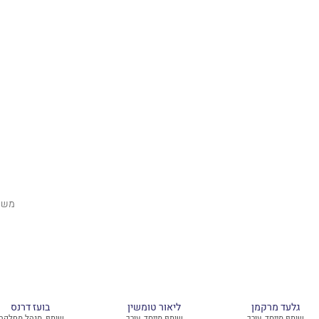
גלעד מרקמן
ליאור טומשין
בועז דרנס
שותף מייסד, עורך
שותף מייסד, עורך
שותף, מנהל מחלקה,