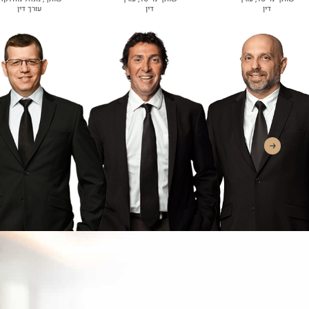
דין
דין
עורך דין