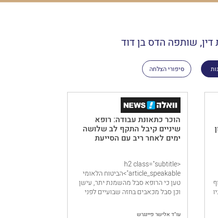
דין, שותפה הדס בן דוד
ות
סיפורי הצלחה
הוכר כתאונת עבודה: רופא
ליון
שיניים קיבל התקף לב שלושה
ימים לאחר ריב עם הסייעת
<h2 class="subtitle
article_speakable">הביטוח הלאומי
ף
טען כי הרופא סבל מהשמנת יתר, עישן
ו
וכן סבל מכאבים בחזה שבועיים לפני
ולכן אין להכיר באירוע כתאונת עבודה,
בית הדין חשב אחרת</h2>
עו"ד אלישר פיינגרש