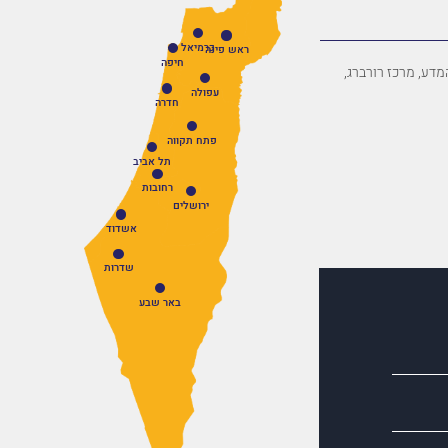
כרמיאל
ראש פינה
חיפה
פארק המדע, מרכז רורברג,
עפולה
חדרה
פתח תקווה
תל אביב
רחובות
ירושלים
אשדוד
שדרות
באר שבע