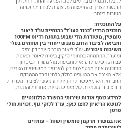
לקבלת תגמולים בהתאם לסוג הפגיעה והחוק החל, תוך
הדגשת הצורך בהתייעצות מקצועית לבחירת הזכויות
הטובות ביותר.
על התוכנית:
תוכנית הרדיו "כבוד העו"ד" בהנחיית עו"ד
ליאור
טומשין
, משודרת מדי שבוע בתחנת רדיוס 100FM
ומביאה לציבור הרחב מפגש ייחודי בין תחומים בעלי
חשיבות ציבורית.
עו"ד ליאור מוכר כעורך דין ותיק
ומוערך, המתמחה בתחומי
נזיקין
, ביטוח לאומי,
תאונות
עבודה
,
רשלנות רפואית
ותביעות מול
משרד הביטחון
.
התוכנית אינה מצטמצמת רק להיבטים המשפטיים הצרים,
אלא מציבה את המשפט כחלק בלתי נפרד מהמרקם
החברתי. היא מאפשרת הקניית ידע מעשי לציבור ומעודדת
דיון ציבורי בשאלות של מימוש זכויות, אחריות והוגנות.
למידע נוסף אודות שירותי המשרד הרלוונטיים
לנושא הריאיון לחצו כאן:,
עו"ד לנזקי גוף
.
זכויות חולי
סרטן
אנו במשרד מרקמן טומשין ושות' – עומדים
לשירותכם תמיד.