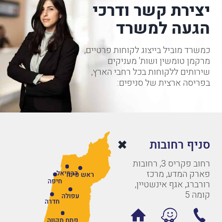
יצירת קשר ודרכי
הגעה למשרד
כמשרד מוביל בייצוג לקוחות פרטיים,
מרקמן טומשין ושות' מעניקים
שירותים ללקוחות בכל רחבי הארץ,
בפריסה ארצית של סניפים:
סניף רחובות
רחוב פקריס 3, רחובות
פארק המדע, מרכז
כרמיאל
ראש פינה
חיפה
רורברג, אגף אינשטיין,
קומה 5
עפולה
חדרה
פתח תקווה