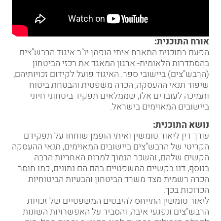
אורח התוכנית:
הפעם בתוכנית התארח איתי הופמן יו"ר איגוד הרבש"צים
בהסתדרות הלאומית- ארגון המאגד את רכזי הביטחון
(הרבש"צים) ביישובי ספר. האיגוד פועל לקידום זכויותיהם,
שיפור תנאי ההעסקה, הכרה משפטית והבטחת ביטוח
ותמיכה לעובדים אלו, שממלאים תפקיד ביטחוני חיוני
ביישובים המאוימים בישראל.
נושא התוכנית:
עורך דין ליאור טומשין ואיתי הופמן שוחחו על תפקידם
הקריטי של הרבש"צים ביישובים המאוימים, תנאי ההעסקה
הקשים שלהם, והשכר הנמוך למרות האחריות הרבה.
בנוסף, דנו בקשיים המשפטיים בהם הם נתונים, כמו חוסר
הכרה רשמית מצד משרד הביטחון והבעיות הביטוחיות
הכרוכות בכך.
ליאור טומשין התייחס להיבטים המשפטיים של זכויות
הרבש"צים ונפגעי איבה, והסביר על האפשרויות השונות