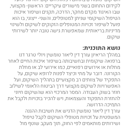
לקידום התחום בשני מישורים עיקריים: הראשון- מקצועי,
שבו האיגוד מקדם מחקר, הדרכה, תקנים ושיפור איכות
הטיפול השיקומי שניתן למטופלים; והשני- ייצוגי, בו הוא
פועל לשיפור זכויות המטופלים הזקוקים לשיקום ולשינוי
מדיניות בריאותית שמאפשרת גישה טובה יותר לשירותי
שיקום.
נושא התוכנית:
במהלך הריאיון עורך דין ליאור טומשין ויולי טרגר דנו
ברפואה שיקומית ובחשיבותה בשיפור איכות החיים לאחר
מחלות או אירועים רפואיים, כמו אירועי לב או מחלת
הקורונה. דובר על מתי וכיצד לפנות לרופא שיקום, על
התפקיד של צוותים רב מקצועיים בתהליך השיקום, ועל
האפשרויות לשיקום מקצועי דרך הביטוח הלאומי לשילוב
חוזר בשוק העבודה. המסר המרכזי הוא שהשיקום חיוני
להחזרת התפקוד והעצמאות, ויש להכיר בזכויות ולקבל את
התמיכה הדרושה.
עורך דין ליאור טומשין הדגיש את חשיבות ההגנה
המשפטית על זכויות מטופלי השיקום לקבל טיפול
ושירותים מותאמים לפי החוק, תוך מעקב שוטף מול