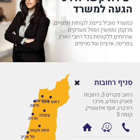
הגעה למשרד
כמשרד מוביל בייצוג לקוחות פרטיים,
מרקמן טומשין ושות' מעניקים
שירותים ללקוחות בכל רחבי הארץ,
בפריסה ארצית של סניפים:
סניף רחובות
רחוב פקריס 3, רחובות
פארק המדע, מרכז
כרמיאל
ראש פינה
חיפה
רורברג, אגף אינשטיין,
קומה 5
עפולה
חדרה
פתח תקווה
תל אביב