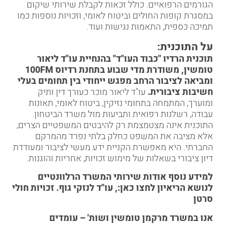
הגורמים הרפואיים. כולל זכאות לקבלת שירותי שיקום
במסגרת קופות החולים וביטוח לאומי, וזכויות נוספות כמו
תמיכה כספית, התאמות נגישות ועוד.
על התוכנית:
תוכנית הרדיו "כבוד העו"ד" בהנחיית עו"ד
ליאור
טומשין
, משודרת מדי שבוע בתחנת רדיוס 100FM
ומביאה לציבור הרחב מפגש ייחודי בין תחומים בעלי
חשיבות ציבורית.
עו"ד ליאור מוכר כעורך דין ותיק
ומוערך, המתמחה בתחומי
נזיקין
, ביטוח לאומי,
תאונות
עבודה
,
רשלנות רפואית
ותביעות מול
משרד הביטחון
.
התוכנית אינה מצטמצמת רק להיבטים המשפטיים הצרים,
אלא מציבה את המשפט כחלק בלתי נפרד מהמרקם
החברתי. היא מאפשרת הקניית ידע מעשי לציבור ומעודדת
דיון ציבורי בשאלות של מימוש זכויות, אחריות והוגנות.
למידע נוסף אודות שירותי המשרד הרלוונטיים
לנושא הריאיון לחצו כאן:,
עו"ד לנזקי גוף
.
זכויות חולי
סרטן
אנו במשרד מרקמן טומשין ושות' – עומדים