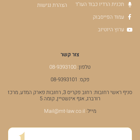
תכנית הרדיו כבוד העו"ד
הצהרת נגישות
עמוד הפייסבוק
ערוץ היוטיוב
צור קשר
טלפון:
08-9393100
פקס: 08-9393101
סניף ראשי רחובות: רחוב פקריס 3, רחובות פארק המדע, מרכז
רורברג, אגף אינשטיין, קומה 5
מייל:
Mail@mt-law.co.il