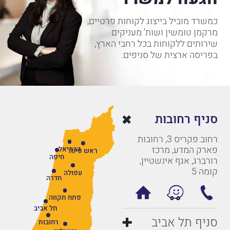
כמשרד מוביל בייצוג לקוחות פרטיים,
מרקמן טומשין ושות' מעניקים
שירותים ללקוחות בכל רחבי הארץ,
בפריסה ארצית של סניפים:
סניף רחובות
רחוב פקריס 3, רחובות
פארק המדע, מרכז
כרמיאל
ראש פינה
חיפה
רורברג, אגף אינשטיין,
קומה 5
עפולה
חדרה
פתח תקווה
תל אביב
סניף תל אביב
רחובות