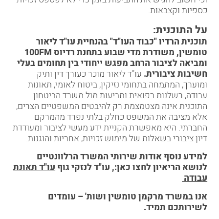
כספיות וקצבאות.
על התוכנית:
תוכנית הרדיו "כבוד העו"ד" בהנחיית עו"ד
ליאור
טומשין
, משודרת מדי שבוע בתחנת רדיוס 100FM
ומביאה לציבור הרחב מפגש ייחודי בין תחומים בעלי
חשיבות ציבורית.
עו"ד ליאור מוכר כעורך דין ותיק
ומוערך, המתמחה בתחומי
נזיקין
, ביטוח לאומי,
תאונות
עבודה
,
רשלנות רפואית
ותביעות מול
משרד הביטחון
.
התוכנית אינה מצטמצמת רק להיבטים המשפטיים הצרים,
אלא מציבה את המשפט כחלק בלתי נפרד מהמרקם
החברתי. היא מאפשרת הקניית ידע מעשי לציבור ומעודדת
דיון ציבורי בשאלות של מימוש זכויות, אחריות והוגנות.
למידע נוסף אודות שירותי המשרד הרלוונטיים
לנושא הריאיון לחצו כאן:,
עו"ד לנזקי גוף
עו"ד תאונת
עבודה
אנו במשרד מרקמן טומשין ושות' – עומדים
לשירותכם תמיד.