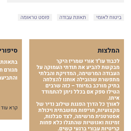
ביטוח לאומי
תאונת עבודה
פוסט טראומה
המלצות
סיפורי
לכבוד עו"ד אורי שמריז היקר
בתאונת 
מבקשת להביע את תודתי העמוקה על
מגורם חי
העבודה המרשימה, המדויקת והבלתי
והתביעה
מתפשרת שהובילה אותנו להצלחה
בתיק מורכב במיוחד – כזה שרבים
הטילו ספק אם בכלל ניתן להתמודד
איתו.
לאורך כל הדרך הפגנת שילוב נדיר של
קרא עוד
מקצועיות, חריפות מחשבתית ויכולת
אסטרטגית מרשימה, לצד סבלנות,
זמינות ואנושיות שהתגלו כלא פחות
קריטיות עבורי ברגעי קשים.