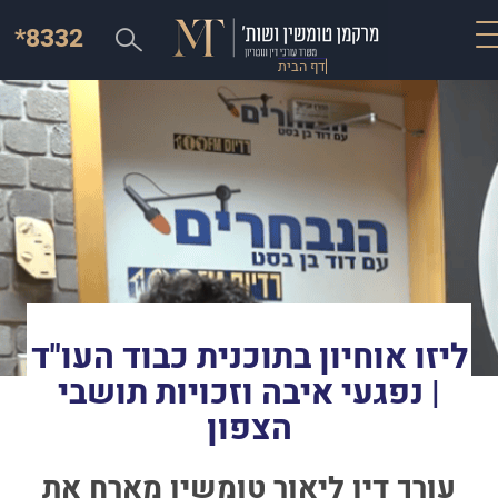
*8332
דף הבית
ליזו אוחיון בתוכנית כבוד העו"ד
| נפגעי איבה וזכויות תושבי
הצפון
עורך דין ליאור טומשין מארח את