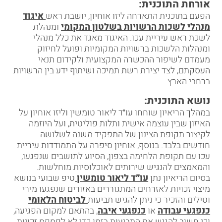
אורחת התוכנית:
הפעם בתוכנית התארחה ליזו אוחיון, יושבת ראש
איגוד
מנהלי לשכות הרשויות בשלטון המקומי
ומנהלת
לשכת ראש עיריית עכו. האיגוד מאגד את כלל מנהלי
ומנהלות הלשכות ברשויות המקומיות ופועל לחיזוק
מעמדם לשיפור ההכשרה המקצועית ולקידום תנאי
העסקתם, לצד יצירת רשת תמיכה ושיתוף ידע בין הרשויות
ברחבי הארץ.
נושא התוכנית:
במהלך הריאיון שוחחו
עו״ד ליאור טומשין וליזו אוחיון על
האיזון שבין עוצמה אישית ותלות פוליטית, ועל היוזמה
לקיצור תקופת הצינון של התפקיד משנה לשלושה
חודשים בלבד. בנוסף, אוחיון סיפרה על התמודדות עיריית
עכו עם תקופת הלחימה בצפון, הסיוע לתושבים שנפגעו,
והמאמצים להנגיש שירותים לאוכלוסיות מוחלשות.
בסיום הריאיון נתן
עו״ד ליאור טומשין
טיפ שבועי בנושא
מיצוי זכויות לאזרחים המתגוררים באזורים שנפגעו מירי
וטילים והזכיר כי ניתן להגיש תביעות
לביטוח הלאומי
כנפגעי עבודה
או
כנפגעי איבה
, בהתאם למקום הפגיעה,
וכי חשוב להגיש את התביעות בזמן כדי לא לפספס זכויות