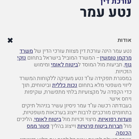
עורכת דין
נטע עמר
אודות
נטע עמר הינה עורכת דין מצוות עורכי הדין של
משרד
מרקמן טומשין
– המשרד המוביל בישראל בתחום
נזקי
גוף
, תביעות מול המוסד ל
ביטוח לאומי
ומימוש
הזכויות.
במסגרת תפקידה עו"ד נטע מעניקה ללקוחות המשרד
ליווי משפטי מלא בתחום
נכות כללית
וביטוחים, תוך
כדי הקפדה על מקצועיות בלתי מתפשרת, שקיפות
ויחס אישי.
בעבודתה רכשה עו"ד עמר ניסיון עשיר בניהול תיקים
בתחומים מורכבים לרבות ייצוג בערכאות משפטיות,
וועדות רפואיות
, מיצוי זכויות מול
ביטוח לאומי
, הליכים
מול
חברות ביטוח פרטיות
וייצוג בהליך
פטור ממס
הכנסה
,