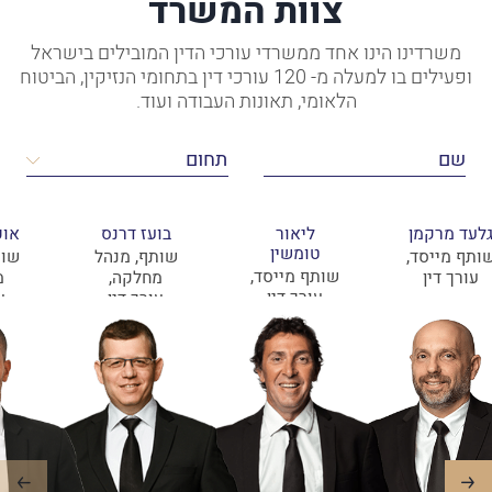
צוות המשרד
משרדינו הינו אחד ממשרדי עורכי הדין המובילים בישראל
ופעילים בו למעלה מ- 120 עורכי דין בתחומי הנזיקין, הביטוח
הלאומי, תאונות העבודה ועוד.
לעד מרקמן
ליאור
בועז דרנס
אופ
טומשין
ותף מייסד,
שותף, מנהל
שות
שותף מייסד,
עורך דין
מחלקה,
מ
עורך דין
עורך דין
ע