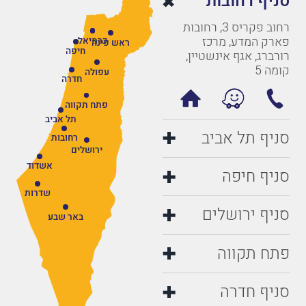
סניף רחובות
רחוב פקריס 3, רחובות
פארק המדע, מרכז
כרמיאל
ראש פינה
חיפה
רורברג, אגף אינשטיין,
קומה 5
עפולה
חדרה
פתח תקווה
תל אביב
סניף תל אביב
רחובות
ירושלים
אשדוד
סניף חיפה
שדרות
סניף ירושלים
באר שבע
פתח תקווה
סניף חדרה