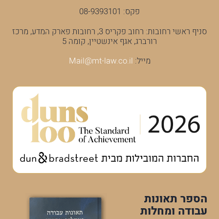
פקס: 08-9393101
סניף ראשי רחובות: רחוב פקריס 3, רחובות פארק המדע, מרכז
רורברג, אגף אינשטיין, קומה 5
מייל:
Mail@mt-law.co.il
הספר תאונות
עבודה ומחלות