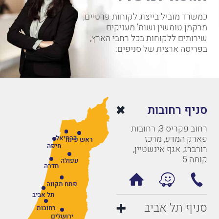
כמשרד מוביל בייצוג לקוחות פרטיים,
מרקמן טומשין ושות’ מעניקים
שירותים ללקוחות בכל רחבי הארץ,
בפריסה ארצית של סניפים:
סניף רחובות
רחוב פקריס 3, רחובות
פארק המדע, מרכז
כרמיאל
ראש פינה
חיפה
רורברג, אגף אינשטיין,
קומה 5
עפולה
חדרה
פתח תקווה
תל אביב
סניף תל אביב
רחובות
ירושלים