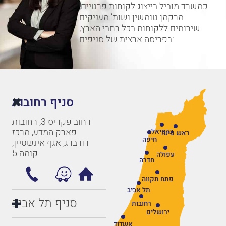
כמשרד מוביל בייצוג לקוחות פרטיים,
מרקמן טומשין ושות’ מעניקים
שירותים ללקוחות בכל רחבי הארץ,
בפריסה ארצית של סניפים:
סניף רחובות
רחוב פקריס 3, רחובות
פארק המדע, מרכז
כרמיאל
ראש פינה
חיפה
רורברג, אגף אינשטיין,
קומה 5
עפולה
חדרה
פתח תקווה
תל אביב
סניף תל אביב
רחובות
ירושלים
אשדוד