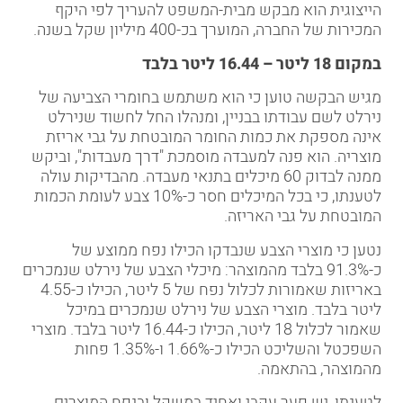
הייצוגית הוא מבקש מבית-המשפט להעריך לפי היקף
המכירות של החברה, המוערך בכ-400 מיליון שקל בשנה.
במקום 18 ליטר – 16.44 ליטר בלבד
מגיש הבקשה טוען כי הוא משתמש בחומרי הצביעה של
נירלט לשם עבודתו בבניין, ומנהלו החל לחשוד שנירלט
אינה מספקת את כמות החומר המובטחת על גבי אריזת
מוצריה. הוא פנה למעבדה מוסמכת "דרך מעבדות", וביקש
ממנה לבדוק 60 מיכלים בתנאי מעבדה. מהבדיקות עולה
לטענתו, כי בכל המיכלים חסר כ-10% צבע לעומת הכמות
המובטחת על גבי האריזה.
נטען כי מוצרי הצבע שנבדקו הכילו נפח ממוצע של
כ-91.3% בלבד מהמוצהר: מיכלי הצבע של נירלט שנמכרים
באריזות שאמורות לכלול נפח של 5 ליטר, הכילו כ-4.55
ליטר בלבד. מוצרי הצבע של נירלט שנמכרים במיכל
שאמור לכלול 18 ליטר, הכילו כ-16.44 ליטר בלבד. מוצרי
השפכטל והשליכט הכילו כ-1.66% ו-1.35% פחות
מהמוצהר, בהתאמה.
לטענתו, יש פער עקבי ואחיד במשקל ובנפח המוצרים