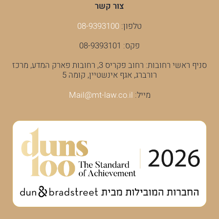
צור קשר
טלפון:
08-9393100
פקס: 08-9393101
סניף ראשי רחובות: רחוב פקריס 3, רחובות פארק המדע, מרכז
רורברג, אגף אינשטיין, קומה 5
מייל:
Mail@mt-law.co.il