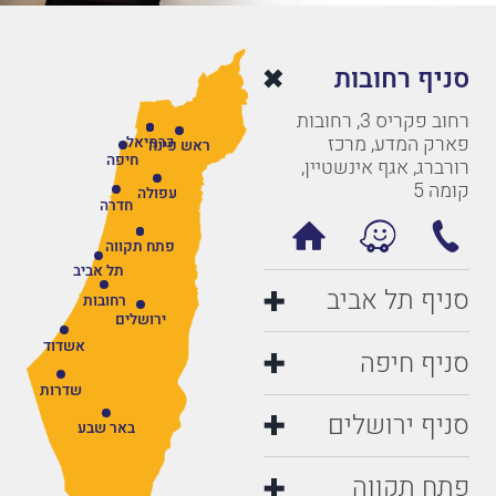
סניף רחובות
רחוב פקריס 3, רחובות
פארק המדע, מרכז
כרמיאל
ראש פינה
חיפה
רורברג, אגף אינשטיין,
קומה 5
עפולה
חדרה
פתח תקווה
תל אביב
סניף תל אביב
רחובות
ירושלים
אשדוד
סניף חיפה
שדרות
סניף ירושלים
באר שבע
פתח תקווה