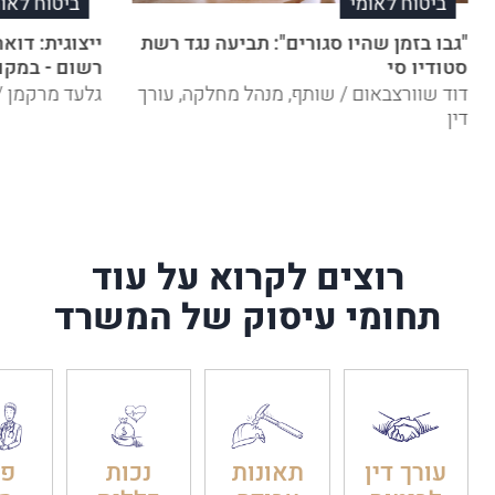
ביטוח לאומי
ביטוח לאומ
"גבו בזמן שהיו סגורים": תביעה נגד רשת
ייצוגית: דו
סטודיו סי
רשום - במקו
דוד שוורצבאום / שותף, מנהל מחלקה, עורך
גלעד מרקמן / 
דין
רוצים לקרוא על עוד
תחומי עיסוק של המשרד
עורך דין
תאונות
נכות
פט