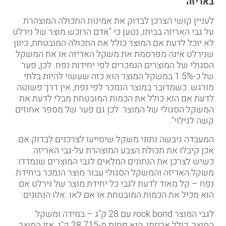
באריזה
לעניין קושי הצרכן לבדוק את אמינות התכולה המוצהרת
על גבי האריזה בביתו, נטען כי "אדם הרוכש מוצר של נירלט
לא יוכל לדעת אם המוצר כולל את התכולה המובטחת, כיוון
שנירלט אינה מפרסמת את משקל האריזה או את המשקל
הסגולי של המוצרים הנמכרים לפי יחידות נפח. לכן, פער
של כ-1.5% במשקל המוצר הוא כזה שעשוי להיות בלתי
מורגש. כשמדובר במוצר הנמכר לפי נפח, אין דרך פשוטה
לדעת אם הוא כולל את הכמות המובטחת מבלי לדעת את
המשקל הסגולי של המוצר. לכן גם פער של מספר אחוזים
קשה לגילוי".
המעבדה גיבשה נתוני משקל שיסייעו לצרכנים לבדוק אם
אכן קיבלו את תכולת הצבע המוצהרת על-גבי האריזה.
כשיש לצרכן את הנתונים המלאים לגבי המוצרים שנמדדו:
משקל האריזה והמשקל הסגולי עבור מוצר הנמכר ביחידת
נפח – קל מאוד לדעת לגבי כל יחידת מוצר של נירלט אם
הוא מכיל את הכמות המובטחת או אם לאו. אלו הנתונים:
לגבי המוצר
rock bond
עם 28 ק"ג – במידה ומשקל
המוצר, כולל אריזתו, הוא פחות מ-28.715 ק"ג, אזי המוצר