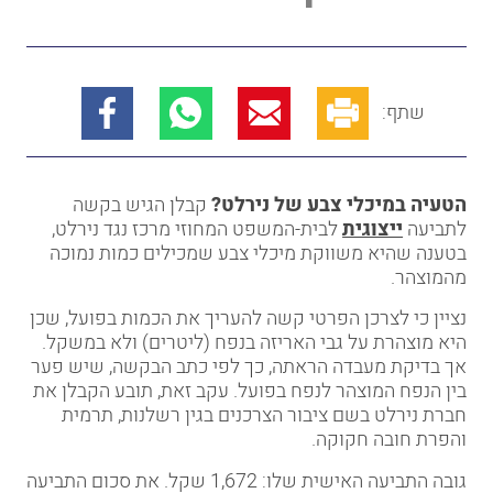
שתף:
הטעיה במיכלי צבע של נירלט?
קבלן הגיש בקשה
לתביעה
ייצוגית
לבית-המשפט המחוזי מרכז נגד נירלט,
בטענה שהיא משווקת מיכלי צבע שמכילים כמות נמוכה
מהמוצהר.
נציין כי לצרכן הפרטי קשה להעריך את הכמות בפועל, שכן
היא מוצהרת על גבי האריזה בנפח (ליטרים) ולא במשקל.
אך בדיקת מעבדה הראתה, כך לפי כתב הבקשה, שיש פער
בין הנפח המוצהר לנפח בפועל. עקב זאת, תובע הקבלן את
חברת נירלט בשם ציבור הצרכנים בגין רשלנות, תרמית
והפרת חובה חקוקה.
גובה התביעה האישית שלו: 1,672 שקל. את סכום התביעה