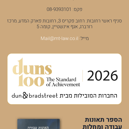
פקס: 08-9393101
סניף ראשי רחובות: רחוב פקריס 3, רחובות פארק המדע, מרכז
רורברג, אגף אינשטיין, קומה 5
מייל:
Mail@mt-law.co.il
הספר תאונות
עבודה ומחלות