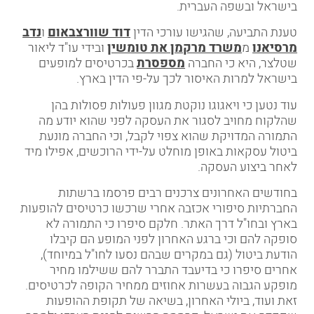
בישראל ובשפה העברית.
טענת התביעה, שהגישו עורכי הדין
דוד שוורצבאום
ו
נדב
מרסיאנו
מ
משרד מרקמן את טומשין
ובידי עו"ד ליאור
שטלצר, היא כי החברה
מספסרת
בכרטיסים למופעים
בישראל למרות האיסור לכך על-פי הדין בארץ.
עוד נטען כי ויאגוגו נוקטת מגוון פעולות פסולות בהן
שהלקוח מחויב לסגור את העסקה לפני שהוא יודע מה
התמורה המדויקת שהוא צפוי לקבל, וכי החברה מונעת
ביטול עסקאות באופן מוחלט על-ידי הרוכשים, אפילו מיד
לאחר ביצוע העסקה.
בחודשים האחרונים צרכנים רבים פרסמו ברשתות
החברתיות סיפורי אכזבה אחרי שרכשו כרטיסים להופעות
בארץ ובחו"ל דרך האתר. חלקם סיפרו כי התמורה לא
סופקה להם וכי ברגע האחרון לפני המופע הם קיבלו
הודעת ביטול (גם במקרים שבהם נסעו לחו"ל במיוחד),
אחרים סיפרו כי בדיעבד התברר להם ששילמו מחיר
מופקע הגבוה בעשרות אחוזים ממחיר הקופה לכרטיסים.
זאת ועוד, ביולי האחרון, בשיאה של תקופת ההופעות