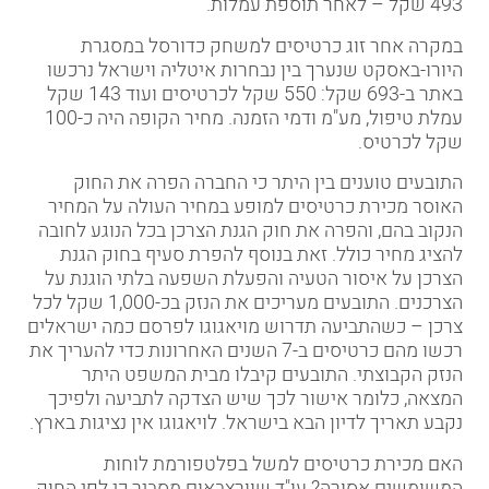
493 שקל – לאחר תוספת עמלות.
במקרה אחר זוג כרטיסים למשחק כדורסל במסגרת
היורו-באסקט שנערך בין נבחרות איטליה וישראל נרכשו
באתר ב-693 שקל: 550 שקל לכרטיסים ועוד 143 שקל
עמלת טיפול, מע"מ ודמי הזמנה. מחיר הקופה היה כ-100
שקל לכרטיס.
התובעים טוענים בין היתר כי החברה הפרה את החוק
האוסר מכירת כרטיסים למופע במחיר העולה על המחיר
הנקוב בהם, והפרה את חוק הגנת הצרכן בכל הנוגע לחובה
להציג מחיר כולל. זאת בנוסף להפרת סעיף בחוק הגנת
הצרכן על איסור הטעיה והפעלת השפעה בלתי הוגנת על
הצרכנים. התובעים מעריכים את הנזק בכ-1,000 שקל לכל
צרכן – כשהתביעה תדרוש מויאגוגו לפרסם כמה ישראלים
רכשו מהם כרטיסים ב-7 השנים האחרונות כדי להעריך את
הנזק הקבוצתי. התובעים קיבלו מבית המשפט היתר
המצאה, כלומר אישור לכך שיש הצדקה לתביעה ולפיכך
נקבע תאריך לדיון הבא בישראל. לויאגוגו אין נציגות בארץ.
האם מכירת כרטיסים למשל בפלטפורמת לוחות
המשומשים אסורה? עו"ד שוורצבאום מסביר כי לפי החוק