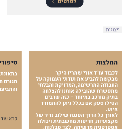
לפרטים
ייצוגית
המלצות
סיפורי
לכבוד עו"ד אורי שמריז היקר
בתאונת 
מבקשת להביע את תודתי העמוקה על
מגורם חי
העבודה המרשימה, המדויקת והבלתי
והתביעה
מתפשרת שהובילה אותנו להצלחה
בתיק מורכב במיוחד – כזה שרבים
הטילו ספק אם בכלל ניתן להתמודד
איתו.
לאורך כל הדרך הפגנת שילוב נדיר של
קרא עוד
מקצועיות, חריפות מחשבתית ויכולת
אסטרטגית מרשימה, לצד סבלנות,