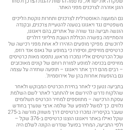
שפקדה את ישראל, פרסמה הרשות להגנת הצרכן ולסחר
הוגן אזהרה לצרכנים מפני האתר.
גם המועצה האוסטרלית לצרכנים ותחרות נוקטת הליכים
משפטיים נגד ויאגוגו בטענה להטעיית צרכנים, ובקנדה
הוגשה תביעה נגד שורה של אתרים, בהם ויאגוגו,
והסתיימה בפשרה הכוללת השבת מיליוני דולרים
לרוכשים. מפיקי מופעים הזהירו לא אחת מפני רכישה של
כרטיסים מזויפים, וסיפרו כי במופע של גאנס אנד רוזס,
שכל הכרטיסים אליו נמכרו מראש, נתפסו מאות כרטיסים
מזויפים בכניסה למופע למורת רוחם של קונים מאוכזבים
– רבים מהם דרך אתר ויאגוגו – תופעה שחזרה על עצמה
גם בהופעות אחרות בהן של אירוסמית'.
בתביעה נטען כי לאחר בחירת הכרטיס המבוקש ולאחר
שהלקוח נדרש להירשם או להתחבר לאתר לשם השלמת
עסקת הרכישה – מתווספים למחיר הכרטיס תשלומים
נלווים. כך למשל למופע של שלמה ארצי שנערך בחודש
שעבר בקיסריה נמכרו כרטיסים דרך משווק מורשה ב-275
שקל ואילו באתר ויאגוגו הוצגו כרטיסים ב-376 שקל –
ולפי התביעה, המחיר בפועל שנדרש הקונה לשלם היה