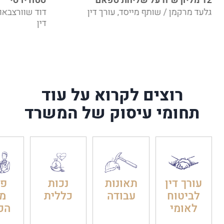
12 מליון ש"ח על שליחת ספאם
סטודיו סי
גלעד מרקמן / שותף מייסד, עורך דין
דוד שוורצבאו
דין
רוצים לקרוא על עוד
תחומי עיסוק של המשרד
עורך דין
תאונות
נכות
פט
לביטוח
עבודה
כללית
מ
לאומי
הכ