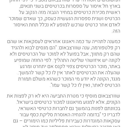
בארץ חל איסור על ספסרות בכרטיסים בשני תנאים,
ראשית מכירת כרטיסים במחיר הגבוה מזה הנקוב על
הכרטיס ושנית ספסרות הנעשית כעסק, כך שאדם שמוכר
לאדם אחר כרטיס שרכש למופע לא נכלל תחת האיסור
הזה.
כמענה לתהייה עד כמה ויאגוגו אחראים לעסקאות או שהם
רק פלטפורמה, ענה שוורצבאום: "הם מנסים לבוא ולהגיד
שהם רק מתווך, אבל בפועל לא למוכר של הכרטיסים ולא
לקונה יש איזושהי שליטה התהליך. לפי החוזה שמופיע
באתר, מוכר הכרטיסים צפוי לקנס אם יתחרט ומרגע
שהעלה את הכרטיסים לאתר אין לו כל קשר להמשך.
מנגד, הקונה לא יודע מי המוכר כשהוא משלם תמורת
הכרטיס לאתר, ואין לו כל קשר עמו".
שוורצבאום מוסיף כי מטרת התביעה היא לא רק לפצות את
הקונים, אלא למנוע מויאגוגו למכור כרטיסים בישראל.
בכוונתם לפנות בהמשך גם לחברות כרטיסי האשראי,
לדבריו כי "בדומה להנחיה האוסרת סליקת כסף עבור
עסקאות המוגדרות כעבירות פליליות כמו הימורים – גם