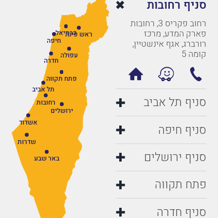
סניף רחובות
רחוב פקריס 3, רחובות
פארק המדע, מרכז
כרמיאל
ראש פינה
חיפה
רורברג, אגף אינשטיין,
קומה 5
עפולה
חדרה
פתח תקווה
תל אביב
סניף תל אביב
רחובות
ירושלים
אשדוד
סניף חיפה
שדרות
סניף ירושלים
באר שבע
פתח תקווה
סניף חדרה