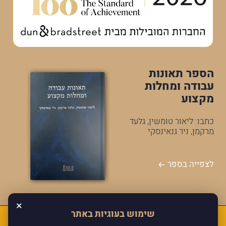
הספר תאונות
עבודה ומחלות
מקצוע
כתבו: ליאור טומשין, גלעד
מרקמן, ניר גנאינסקי
לצפייה בספר
×
שימוש בעוגיות באתר
כל הזכויות שמורות למרקמן טומשין ושות'