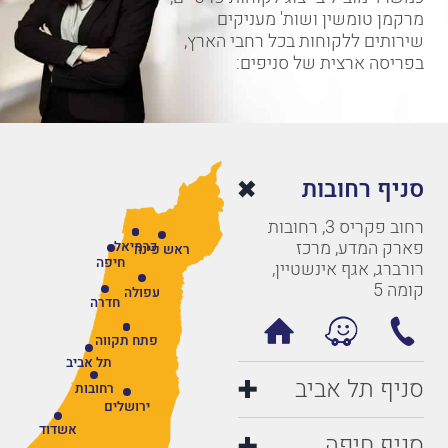
מרקמן טומשין ושות' מעניקים
שירותים ללקוחות בכל רחבי הארץ,
בפריסה ארצית של סניפים:
סניף רחובות
רחוב פקריס 3, רחובות
פארק המדע, מרכז
כרמיאל
ראש פינה
חיפה
רורברג, אגף אינשטיין,
קומה 5
עפולה
חדרה
פתח תקווה
תל אביב
סניף תל אביב
רחובות
ירושלים
אשדוד
סניף חיפה