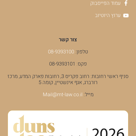
עמוד הפייסבוק
ערוץ היוטיוב
צור קשר
טלפון:
08-9393100
פקס: 08-9393101
סניף ראשי רחובות: רחוב פקריס 3, רחובות פארק המדע, מרכז
רורברג, אגף אינשטיין, קומה 5
מייל:
Mail@mt-law.co.il