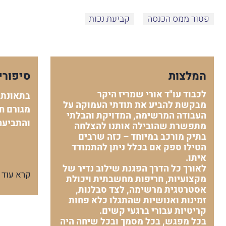
פטור ממס הכנסה
קביעת נכות
המלצות
סיפורי
לכבוד עו"ד אורי שמריז היקר
בתאונת 
מבקשת להביע את תודתי העמוקה על
מגורם חי
העבודה המרשימה, המדויקת והבלתי
והתביעה
מתפשרת שהובילה אותנו להצלחה
בתיק מורכב במיוחד – כזה שרבים
הטילו ספק אם בכלל ניתן להתמודד
איתו.
לאורך כל הדרך הפגנת שילוב נדיר של
קרא עוד
מקצועיות, חריפות מחשבתית ויכולת
אסטרטגית מרשימה, לצד סבלנות,
זמינות ואנושיות שהתגלו כלא פחות
קריטיות עבורי ברגעי קשים.
בכל מפגש, בכל מסמך ובכל שיחה היה