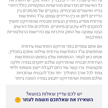
על חוזים עם כל הדיירים בבניין. לאחר מכן, יש להשיג את
כל האישורים הנדרשים מהרשויות המקומיות, כולל היתרי
בנייה ואישורים סביבתיים. במקרים של סכסוכים בין
הדיירים ליזם או בין הדיירים עצמם, עו"ד התחדשות
עירונית מסייע בפתרון הבעיות ומבטיח שהפרויקט ימשיך
להתקדם ללא עיכובים מיותרים. תהליכים אלו דורשים
הבנה עמוקה של החוק והיכרות עם הדרישות הרגולטוריות
המורכבות
.
אם אתם עומדים בפני פרויקט התחדשות עירונית
ומחפשים עו"ד התחדשות עירונית שילווה אתכם בתהליך,
אנחנו כאן לעזור. ההתמחות שלנו בתחום ההתחדשות
העירונית תבטיח שהפרויקט שלכם יתקדם בצורה חלקה
ומקצועית. צרו קשר עוד היום לקבלת ייעוץ משפטי וליווי
צמוד לכל אורך התהליך. יחד נוכל להבטיח שהזכויות
שלכם מוגנות ושהפרויקט יתבצע בצורה הטובה ביותר
.
יש לכם עדיין שאלות בנושא?
השאירו את שאלתכם ונשמח לעזור