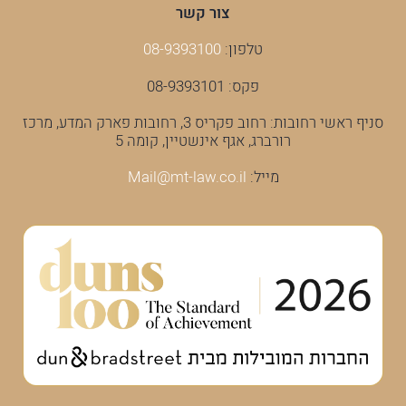
צור קשר
טלפון:
08-9393100
פקס: 08-9393101
סניף ראשי רחובות: רחוב פקריס 3, רחובות פארק המדע, מרכז
רורברג, אגף אינשטיין, קומה 5
מייל:
Mail@mt-law.co.il