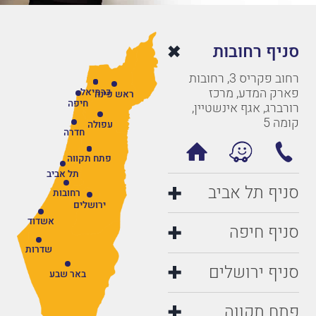
סניף רחובות
רחוב פקריס 3, רחובות
פארק המדע, מרכז
כרמיאל
ראש פינה
חיפה
רורברג, אגף אינשטיין,
קומה 5
עפולה
חדרה
פתח תקווה
תל אביב
סניף תל אביב
רחובות
ירושלים
אשדוד
סניף חיפה
שדרות
סניף ירושלים
באר שבע
פתח תקווה