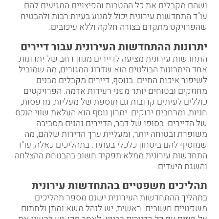
ושהם מקבלים את כל ההטבות והפיצויים המגיעים להם.
עו"ד התחדשות עירונית יכול למנוע בעיות רבות ולהבטיח
שהפרויקט מתקדם בצורה חלקה וללא עיכובים
.
יתרונות ההתחדשות העירונית עבור דיירים
התחדשות עירונית מציעה לדיירים מגוון רחב של יתרונות.
אחד היתרונות הבולטים הוא שדרוג המגורים, מה שמוביל
לשיפור איכות החיים. בנוסף, דיירים מקבלים מבנים
מחוזקים ובטוחים יותר מפני רעידות אדמה. הפרויקטים
כוללים לעיתים קרובות גם תוספת של מעליות, מרפסות,
חניות, ומרחבים ירוקים. יתרון נוסף הוא העלאת שווי הנכס
של הדיירים. בסופו של דבר, הדיירים נהנים מסביבה
משופרת ובטוחה יותר, ומעליית ערך הדירות שלהם, מה
שמוסיף להם ביטחון כלכלי בעתיד. בתהליכים כאלה, עו"ד
התחדשות עירונית ממלא תפקיד חשוב בהבטחת ההצלחה
והשגת היעדים
.
תהליכים משפטיים בהתחדשות עירונית
בתהליך ההתחדשות העירונית ישנם מספר תהליכים
משפטיים חשובים. ראשית, יש לנהל משא ומתן ולחתום