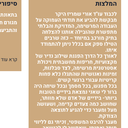
המלצות
סיפורי
לכבוד עו"ד אורי שמריז היקר
בתאונת 
מבקשת להביע את תודתי העמוקה על
מגורם חי
העבודה המרשימה, המדויקת והבלתי
והתביעה
מתפשרת שהובילה אותנו להצלחה
בתיק מורכב במיוחד – כזה שרבים
הטילו ספק אם בכלל ניתן להתמודד
איתו.
לאורך כל הדרך הפגנת שילוב נדיר של
קרא עוד
מקצועיות, חריפות מחשבתית ויכולת
אסטרטגית מרשימה, לצד סבלנות,
זמינות ואנושיות שהתגלו כלא פחות
קריטיות עבורי ברגעי קשים.
בכל מפגש, בכל מסמך ובכל שיחה היה
ברור לי שאני נמצאת בידיים הטובות
ביותר- בידיים של אדם שלא מוותר,
שחושב כמה צעדים קדימה, ושעושה
מעל ומעבר כדי להגיע לתוצאה
הצודקת.
מעבר להיבט המשפטי, זכיתי גם לליווי