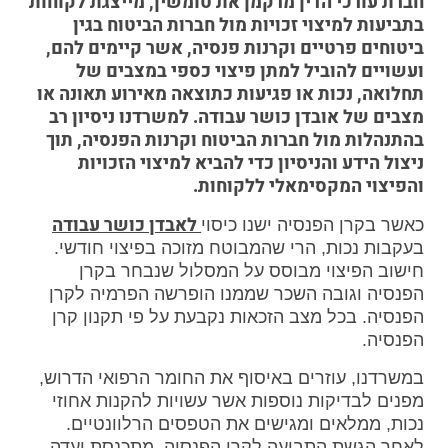
חברת עורכי הדין מרקמן את טומשין, מייצגת לקוחות
בתביעות למיצוי זכויות מול חברות הביטוח בגין
ביטוחים פרטיים וקרנות פנסיה, אשר קיימים להם,
ועשויים להוביל למתן פיצוי כספי במצבים של
תחלואה, נכות או פגיעות כתוצאה מאירוע תאונה או
מצבים של אובדן כושר עבודה. למשרדנו ניסיון רב
בהתנהלות מול חברות הביטוח וקרנות הפנסיה, תוך
ניצול הידע והניסיון כדי להביא למיצוי הזכויות
והפיצוי המקסימאלי ללקוחות.
לאבדן כושר עבודה
כאשר בקרן הפנסיה ישנו כיסוי
בעקבות נכות, הרי שהמבוטח מזוכה בפיצוי חודשי.
חישוב הפיצוי מבוסס על המסלול שנבחר בקרן
הפנסיה וגובה השכר שממנו הופרשה הפרמיה לקרן
הפנסיה. בכל מצב הזכאות נקבעת על פי תקנון קרן
הפנסיה.
במשרדנו, עוזרים באיסוף את החומר הרפואי הדרוש,
מפנים לבדיקות נוספות אשר עשויות להקנות אחוזי
נכות, ממלאים ומגישים את הטפסים הרלוונטיים.
לאחר הגשת התביעה לקרן הפנסיה, מתכנסת ועדה