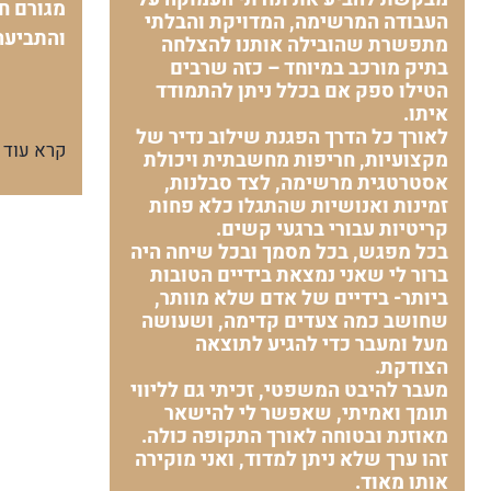
מגורם חי
העבודה המרשימה, המדויקת והבלתי
והתביעה
מתפשרת שהובילה אותנו להצלחה
בתיק מורכב במיוחד – כזה שרבים
הטילו ספק אם בכלל ניתן להתמודד
איתו.
לאורך כל הדרך הפגנת שילוב נדיר של
קרא עוד
מקצועיות, חריפות מחשבתית ויכולת
אסטרטגית מרשימה, לצד סבלנות,
זמינות ואנושיות שהתגלו כלא פחות
קריטיות עבורי ברגעי קשים.
בכל מפגש, בכל מסמך ובכל שיחה היה
ברור לי שאני נמצאת בידיים הטובות
ביותר- בידיים של אדם שלא מוותר,
שחושב כמה צעדים קדימה, ושעושה
מעל ומעבר כדי להגיע לתוצאה
הצודקת.
מעבר להיבט המשפטי, זכיתי גם לליווי
תומך ואמיתי, שאפשר לי להישאר
מאוזנת ובטוחה לאורך התקופה כולה.
זהו ערך שלא ניתן למדוד, ואני מוקירה
אותו מאוד.