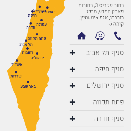
רחוב פקריס 3, רחובות
פארק המדע, מרכז
כרמיאל
ראש פינה
חיפה
רורברג, אגף אינשטיין,
קומה 5
עפולה
חדרה
פתח תקווה
תל אביב
סניף תל אביב
רחובות
ירושלים
אשדוד
סניף חיפה
שדרות
סניף ירושלים
באר שבע
פתח תקווה
סניף חדרה