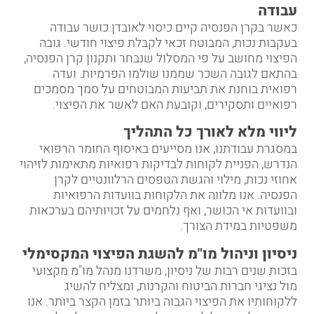
עבודה
כאשר בקרן הפנסיה קיים כיסוי לאובדן כושר עבודה
בעקבות נכות, המבוטח זכאי לקבלת פיצוי חודשי. גובה
הפיצוי מחושב על פי המסלול שנבחר ותקנון קרן הפנסיה,
בהתאם לגובה השכר שממנו שולמו הפרמיות. ועדה
רפואית בוחנת את תביעות המבוטחים על סמך מסמכים
רפואיים ותסקירים, וקובעת האם לאשר את הפיצוי.
ליווי מלא לאורך כל התהליך
במסגרת עבודתנו, אנו מסייעים באיסוף החומר הרפואי
הנדרש, הפניית לקוחות לבדיקות רפואיות מתאימות לזיהוי
אחוזי נכות, מילוי והגשת הטפסים הרלוונטיים לקרן
הפנסיה. אנו מלווה את הלקוחות בוועדות הרפואיות
ובוועדות אי הכושר, ואף נלחמים על זכויותיהם בערכאות
משפטיות במידת הצורך.
ניסיון וניהול מו"מ להשגת הפיצוי המקסימלי
בזכות שנים רבות של ניסיון, משרדנו מנהל מו"מ מקצועי
מול נציגי חברות הביטוח והקרנות, ומצליח להשיג
ללקוחותיו את הפיצוי הגבוה ביותר בזמן הקצר ביותר. אנו