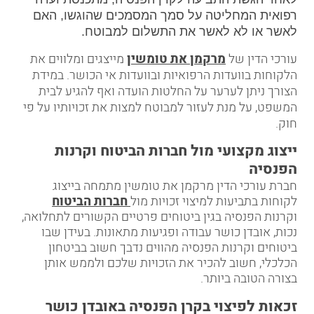
רפואית המחליטה על סמך המסמכים שהוגשו, האם
לאשר או לא לאשר את התשלום למבוטח.
עורכי הדין של
מרקמן את טומשין
מייצגים ומלווים את
הלקוחות בוועדות הרפואיות ובוועדות אי הכושר. במידת
הצורך ניתן לערער על החלטות הועדה ואף להגיע לבית
המשפט, על מנת לעזור למבוטח למצות את זכויותיו על פי
חוק.
ייצוג מקצועי מול חברות הביטוח וקרנות
הפנסיה
חברת עורכי הדין מרקמן את טומשין מתמחה בייצוג
לקוחות בתביעות למיצוי זכויות מול
חברות הביטוח
וקרנות הפנסיה בגין ביטוחים פרטיים הקשורים לתחלואה,
נכות, אובדן כושר עבודה ופגיעות מתאונות. בעידן שבו
ביטוחים וקרנות הפנסיה מהווים נדבך חשוב בביטחון
הכלכלי, חשוב להכיר את הזכויות שלכם ולממש אותן
בצורה הטובה ביותר.
זכאות לפיצוי בקרן הפנסיה באובדן כושר