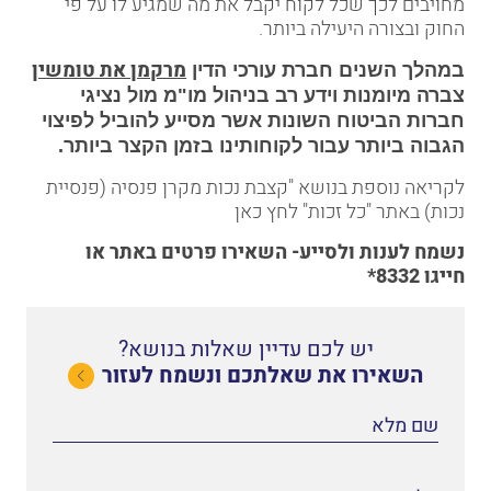
מחויבים לכך שכל לקוח יקבל את מה שמגיע לו על פי
החוק ובצורה היעילה ביותר.
מרקמן את טומשין
במהלך השנים חברת עורכי הדין
צברה מיומנות וידע רב בניהול מו"מ מול נציגי
חברות הביטוח השונות אשר מסייע להוביל לפיצוי
הגבוה ביותר עבור לקוחותינו בזמן הקצר ביותר.
לקריאה נוספת בנושא "קצבת נכות מקרן פנסיה (פנסיית
נכות) באתר "כל זכות"
לחץ כאן
נשמח לענות ולסייע-
השאירו פרטים באתר
או
חייגו
8332*
יש לכם עדיין שאלות בנושא?
השאירו את שאלתכם ונשמח לעזור