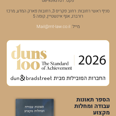
פקס: 08-9393101
סניף ראשי רחובות: רחוב פקריס 3, רחובות פארק המדע, מרכז
רורברג, אגף אינשטיין, קומה 5
מייל:
Mail@mt-law.co.il
הספר תאונות
עבודה ומחלות
מקצוע