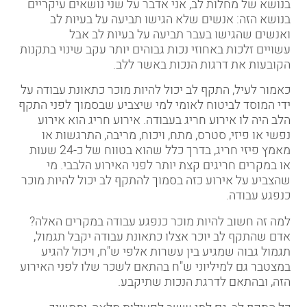
בנושא של מחלות לב, אני אדבר על שני נושאים עיקריים
בנושא הזה: אנשים שלא הגישו תביעה על בעיות לב
ואנשים שהגישו בעבר תביעה על בעיות לב אבל
עשויים זלכות באחוזי נכות גבוהים יותר עקב שינוי בתקנות
הקובעות את דרגות הנכות באשר ללב
.
כאמור לעיל, התקף לב יכול להיות מוכר כתאונת עבודה על
ידי המוסד לביטוח לאומי למי שיצביע שבסמוך לפני התקף
הלב היה לו אירוע חריג בעבודה. אירוע חריג הוא אירוע
נפשי או פיזי, סטרס, מתח, ויכוח, מריבה, התרגשות או
מאמץ פיזי חריג, בדרך כלל שהוא בטווח של כ-24 שעות
או במקרים חריגים קצת יותר לפני האירוע הלבבי. מי
שהצביע על אירוע כזה בסמוך להתקף לב יכול להיות מוכר
כנפגע עבודה
.
למה זה חשוב להיות מוכר כנפגע עבודה במקרים האלה?
אדם שהתקף לב יוכר אצלו כתאונת עבודה יקבל תגמול,
תגמול גבוה שמגיע בין עשרות אלפי ש"ח, ויכול להגיע
במצטבר גם למיליוני ש"ח בהתאם לשכר שלו לפני האירוע
הזה, ובהתאם לדרגת הנכות שתיקבע
.