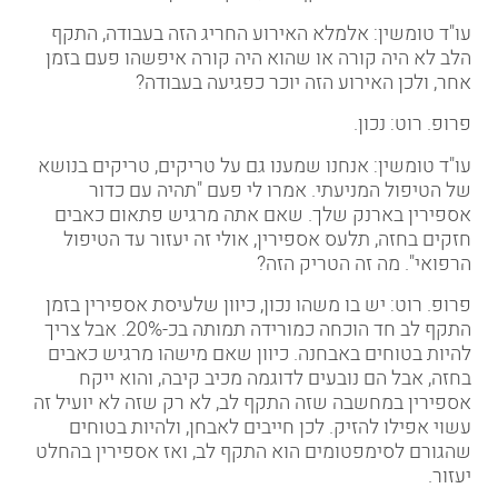
עו"ד טומשין: אלמלא האירוע החריג הזה בעבודה, התקף
הלב לא היה קורה או שהוא היה קורה איפשהו פעם בזמן
אחר, ולכן האירוע הזה יוכר כפגיעה בעבודה
?
פרופ. רוט: נכון
.
עו"ד טומשין: אנחנו שמענו גם על טריקים, טריקים בנושא
של הטיפול המניעתי. אמרו לי פעם "תהיה עם כדור
אספירין בארנק שלך. שאם אתה מרגיש פתאום כאבים
חזקים בחזה, תלעס אספירין, אולי זה יעזור עד הטיפול
הרפואי". מה זה הטריק הזה
?
פרופ. רוט: יש בו משהו נכון, כיוון שלעיסת אספירין בזמן
התקף לב חד הוכחה כמורידה תמותה בכ-20
%.
אבל צריך
להיות בטוחים באבחנה. כיוון שאם מישהו מרגיש כאבים
בחזה, אבל הם נובעים לדוגמה מכיב קיבה, והוא ייקח
אספירין במחשבה שזה התקף לב, לא רק שזה לא יועיל זה
עשוי אפילו להזיק. לכן חייבים לאבחן, ולהיות בטוחים
שהגורם לסימפטומים הוא התקף לב, ואז אספירין בהחלט
יעזור
.