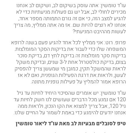
עו"ד טומשין: אתה עוסק בשיקום לב, ושיקום לב אנחנו
מכירים לחולי לב, אבל יש גם פעולות מניעתיות כדי לא
להגיע למצב הזה, כי אם זה גורם התמותה מספר אחד,
אנחנו לא רוצים להיות שם. אז מה אתה ממליץ, מה צריך
לעשות מההיבט המניעתי
?
פרופ. רוט: אני ממליץ לכל אחד להגיע פעם בשנה לרופא
המשפחה שלו כדי לעבור את בדיקות הסקר המומלצות.
בדיקות סקר מומלצות זה בדיקת לחץ דם, בדיקת סוכר
בצום, בדיקת כולסטרול אחת ל-3 שנים, ובדיקת משקל
לראות שהמשקל תקין, כמובן מי שמעשן צריך להפסיק
לעשן, ולראות את דרגת הפעילות הגופנית, ואם לא אז
הרופא אמור להמליץ על פעילות גופנית מתונה
.
עו"ד טומשין: יש אומרים שהסיכוי היחיד לחיות עד גיל
120 אם נמנע מכל הדברים שעושים לנו חשק לחיות עד
גיל 120, אבל צריך למצוא את הקו הנכון, ולראות ממה
אנחנו יודעים להימנע כדי באמת לשמור על החיים שלנו
.
טיפ לסובלים מבעיות לב מאת עו"ד ליאור טומשין