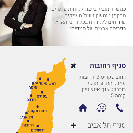
כמשרד מוביל בייצוג לקוחות פרטיים,
מרקמן טומשין ושות' מעניקים
שירותים ללקוחות בכל רחבי הארץ,
בפריסה ארצית של סניפים:
סניף רחובות
רחוב פקריס 3, רחובות
פארק המדע, מרכז
כרמיאל
ראש פינה
חיפה
רורברג, אגף אינשטיין,
קומה 5
עפולה
חדרה
פתח תקווה
תל אביב
סניף תל אביב
רחובות
ירושלים