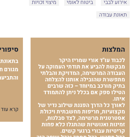
אירוע לבבי
ביטוח לאומי
מיצוי זכויות
תאונת עבודה
המלצות
סיפורי
לכבוד עו"ד אורי שמריז היקר
בתאונת 
מבקשת להביע את תודתי העמוקה על
מגורם חי
העבודה המרשימה, המדויקת והבלתי
והתביעה
מתפשרת שהובילה אותנו להצלחה
בתיק מורכב במיוחד – כזה שרבים
הטילו ספק אם בכלל ניתן להתמודד
איתו.
לאורך כל הדרך הפגנת שילוב נדיר של
קרא עוד
מקצועיות, חריפות מחשבתית ויכולת
אסטרטגית מרשימה, לצד סבלנות,
זמינות ואנושיות שהתגלו כלא פחות
קריטיות עבורי ברגעי קשים.