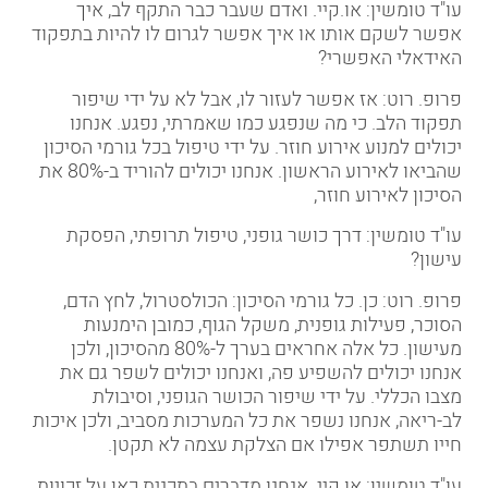
עו"ד טומשין: או.קיי. ואדם שעבר כבר התקף לב, איך
אפשר לשקם אותו או איך אפשר לגרום לו להיות בתפקוד
האידאלי האפשרי
?
פרופ. רוט: אז אפשר לעזור לו, אבל לא על ידי שיפור
תפקוד הלב. כי מה שנפגע כמו שאמרתי, נפגע. אנחנו
יכולים למנוע אירוע חוזר. על ידי טיפול בכל גורמי הסיכון
שהביאו לאירוע הראשון. אנחנו יכולים להוריד ב-80
%
את
הסיכון לאירוע חוזר
,
עו"ד טומשין: דרך כושר גופני, טיפול תרופתי, הפסקת
עישון
?
פרופ. רוט: כן. כל גורמי הסיכון: הכולסטרול, לחץ הדם,
הסוכר, פעילות גופנית, משקל הגוף, כמובן הימנעות
מעישון. כל אלה אחראים בערך ל-80
%
מהסיכון, ולכן
אנחנו יכולים להשפיע פה, ואנחנו יכולים לשפר גם את
מצבו הכללי. על ידי שיפור הכושר הגופני, וסיבולת
לב-ריאה, אנחנו נשפר את כל המערכות מסביב, ולכן איכות
חייו תשתפר אפילו אם הצלקת עצמה לא תקטן
.
עו"ד טומשין: או.קיי. אנחנו מדברים בתכנית כאן על זכויות.