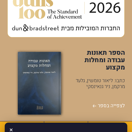
הספר תאונות
עבודה ומחלות
מקצוע
כתבו: ליאור טומשין, גלעד
מרקמן, ניר גנאינסקי
לצפייה בספר
×