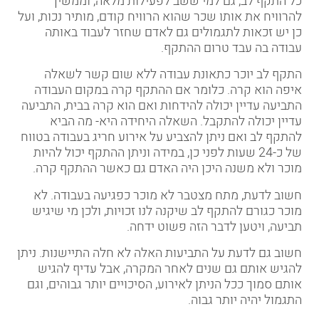
כל התקף לב, גם למי ששב לפעילות מלאה, וממשיך
להרוויח את אותו שכר שהוא הרוויח קודם, מותיר נכות, ועל
כן יש זכאות לתגמולים גם לאדם שחזר לעבוד באותה
עבודה בה עבד טרום ההתקף
.
התקף לב יוכר כתאונת עבודה ללא שום קשר לשאלה
איפה הוא קרה. כלומר אם ההתקף קרה במקום העבודה
התביעה עדיין יכולה להידחות ואם הוא קרה בבית, התביעה
עדיין יכולה להתקבל. השאלה היחידה היא- מה הביא
להתקף לב ואם ניתן להצביע על אירוע חריג בעבודה בטווח
של כ-24 שעות לפני כן, במידה וניתן ההתקף יכול להיות
מוכר ולא משנה היכן היה האדם גם כאשר ההתקף קרה
.
חשוב לדעת, מתח מצטבר לא מוכר כפגיעה בעבודה. לא
מוכר כגורם להתקף לב שיקנה לנו זכויות, ולכן מי שיגיש
תביעה, ויטען לדבר הזה פשוט ידחה
.
חשוב גם לדעת על התביעות האלה לא חלה התיישנות. ניתן
להגיש אותם גם שנים לאחר המקרה, אבל עדיף להגיש
אותם סמוך ככל הניתן לאירוע, הסיכויים יותר גבוהים, וגם
התגמול יהיה יותר גבוה
.