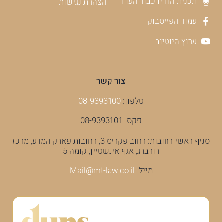
תכנית הרדיו כבוד העו"ד
הצהרת נגישות
עמוד הפייסבוק
ערוץ היוטיוב
צור קשר
טלפון:
08-9393100
פקס: 08-9393101
סניף ראשי רחובות: רחוב פקריס 3, רחובות פארק המדע, מרכז
רורברג, אגף אינשטיין, קומה 5
מייל:
Mail@mt-law.co.il