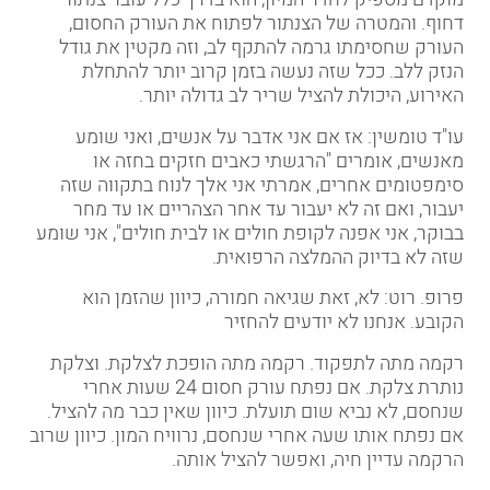
דחוף. והמטרה של הצנתור לפתוח את העורק החסום,
העורק שחסימתו גרמה להתקף לב, וזה מקטין את גודל
הנזק ללב. ככל שזה נעשה בזמן קרוב יותר להתחלת
האירוע, היכולת להציל שריר לב גדולה יותר
.
עו"ד טומשין: אז אם אני אדבר על אנשים, ואני שומע
מאנשים, אומרים "הרגשתי כאבים חזקים בחזה או
סימפטומים אחרים, אמרתי אני אלך לנוח בתקווה שזה
יעבור, ואם זה לא יעבור עד אחר הצהריים או עד מחר
בבוקר, אני אפנה לקופת חולים או לבית חולים", אני שומע
שזה לא בדיוק ההמלצה הרפואית
.
פרופ. רוט: לא, זאת שגיאה חמורה, כיוון שהזמן הוא
הקובע. אנחנו לא יודעים להחזיר
רקמה מתה לתפקוד. רקמה מתה הופכת לצלקת. וצלקת
נותרת צלקת. אם נפתח עורק חסום 24 שעות אחרי
שנחסם, לא נביא שום תועלת. כיוון שאין כבר מה להציל.
אם נפתח אותו שעה אחרי שנחסם, נרוויח המון. כיוון שרוב
הרקמה עדיין חיה, ואפשר להציל אותה
.