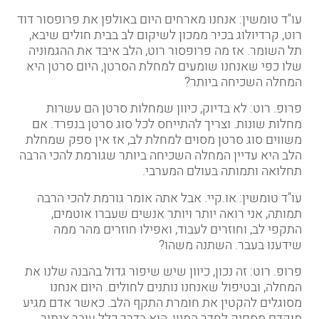
עו"ד טומשין: אנחנו מארחים היום באולפן את פרופסור דוד
רוט, קרדיולוג בכיר ממכון לשיקום לב בבית חולים שיבא,
תל השומר. אז מה פרופסור רוט, הלב איבד את ההגמוניה
שלו כפי שאנחנו שומעים למחלת הסרטן, היום סרטן היא
המחלה השכיחה ביותר
?
פרופ. רוט: לא בדיוק, כיוון שמחלות סרטן הם עשרות
מחלות שונות. וצריך להתייחס לכל סוג סרטן בנפרד. אם
משווים סוג סרטן מסוים למחלת לב, אז אין ספק שמחלת
הלב היא עדיין המחלה השכיחה ביותר שגורמת להכי הרבה
תחלואה ותמותה בעולם המערבי
.
עו"ד טומשין: או.קיי. אבל אתה אומר גורמת להכי הרבה
תמותה, אני רואה יותר ויותר אנשים שעברו אוטמים,
התקפי לב, וחוזרים לעבוד, ואפילו חוזרים מהר ממה
שידענו בעבר. השתנה משהו
?
פרופ. רוט: זה נכון, כיוון שיש שיפור גדול בהבנה שלנו את
המחלה, ובטיפול שאנחנו נותנים לחולים. היום אנחנו
מסוגלים להקטין את חומרת התקף הלב. כאשר אדם מגיע
מוקדם מספיק לחדר המיון, הוא בדרך כלל עובר צנתור