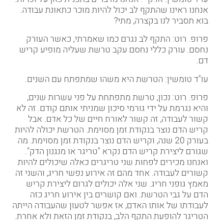
אנחנו ראינו שהתקף לב יכול להיות מוכר כתאונת עבודה.
בוא תסביר לנו בקצרה, מתי
?
פרופ. רוט: התקף לב נגרם כמו שאמרתי, כאשר העורק
נחסם. עורק כללי נחסם עקב טרשת שעליה מופיע קריש
דם
.
עו"ד טומשין: הטרשת היא משהו שמתפתח עם השנים
.
פרופ. רוט: נכון, טרשת מתפתחת על פני עשרות שנים,
והיא נגרמת על ידי גורמי סיכון שמניתי אותם קודם. זה לא
קשור לעבודה, זה קשור לאורח חיים של כל אדם. אבל
קריש הדם נוצר בנקודת זמן מסוימת. הטרשת יכולה להיות
בעורק 20 שנה, וקריש הדם נוצר בנקודת זמן מסוימת. מה
שגורם ליצירת קריש הדם נקרא "טריגר או מנגנון הדק".
ואנחנו מכירים לפחות שני טריגרים כאלה שיכולים להיות
קשורים לעבודה. אחד מהם זה אירוע נפשי חריג, והשני זה
מאמץ גופני חריג. שני אלה יכולים לגרום ליצירת קריש
הדם על גבי הטרשת. ואם קושרים בין אירוע חריג כזה
לעבודתו של אותו האדם, אז אפשר לטעון שהעבודה הייתה
הטריגר להופעת התקף הלב, בנקודת זמן הזאת ולא אחרת
.