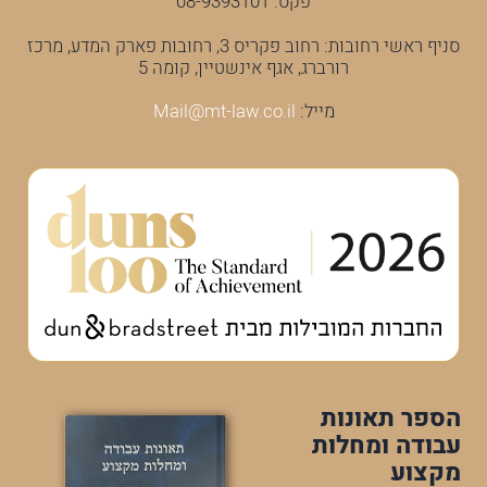
פקס: 08-9393101
סניף ראשי רחובות: רחוב פקריס 3, רחובות פארק המדע, מרכז
רורברג, אגף אינשטיין, קומה 5
מייל:
Mail@mt-law.co.il
הספר תאונות
עבודה ומחלות
מקצוע