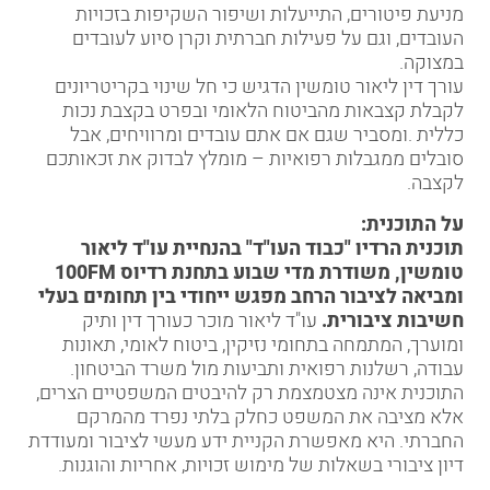
מניעת פיטורים, התייעלות ושיפור השקיפות בזכויות
העובדים, וגם על פעילות חברתית וקרן סיוע לעובדים
במצוקה.
עורך דין ליאור טומשין הדגיש כי חל שינוי בקריטריונים
לקבלת
קצבאות מהביטוח הלאומי
ובפרט
בקצבת נכות
כללית
.ומסביר שגם אם אתם עובדים ומרוויחים, אבל
סובלים ממגבלות רפואיות – מומלץ לבדוק את זכאותכם
לקצבה.
על התוכנית:
תוכנית הרדיו "כבוד העו"ד" בהנחיית עו"ד
ליאור
טומשין
, משודרת מדי שבוע בתחנת רדיוס 100FM
ומביאה לציבור הרחב מפגש ייחודי בין תחומים בעלי
חשיבות ציבורית.
עו"ד ליאור מוכר כעורך דין ותיק
ומוערך, המתמחה בתחומי
נזיקין
, ביטוח לאומי,
תאונות
עבודה
,
רשלנות רפואית
ותביעות מול
משרד הביטחון
.
התוכנית אינה מצטמצמת רק להיבטים המשפטיים הצרים,
אלא מציבה את המשפט כחלק בלתי נפרד מהמרקם
החברתי. היא מאפשרת הקניית ידע מעשי לציבור ומעודדת
דיון ציבורי בשאלות של מימוש זכויות, אחריות והוגנות.