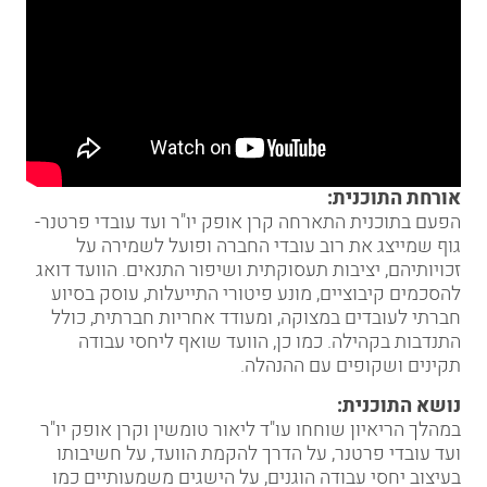
אורחת התוכנית:
הפעם בתוכנית התארחה קרן אופק יו"ר ועד עובדי פרטנר-
גוף שמייצג את רוב עובדי החברה ופועל לשמירה על
זכויותיהם, יציבות תעסוקתית ושיפור התנאים. הוועד דואג
להסכמים קיבוציים, מונע פיטורי התייעלות, עוסק בסיוע
חברתי לעובדים במצוקה, ומעודד אחריות חברתית, כולל
התנדבות בקהילה. כמו כן, הוועד שואף ליחסי עבודה
תקינים ושקופים עם ההנהלה.
נושא התוכנית:
במהלך הריאיון שוחחו עו"ד ליאור טומשין וקרן אופק יו"ר
ועד עובדי פרטנר, על הדרך להקמת הוועד, על חשיבותו
בעיצוב יחסי עבודה הוגנים, על הישגים משמעותיים כמו