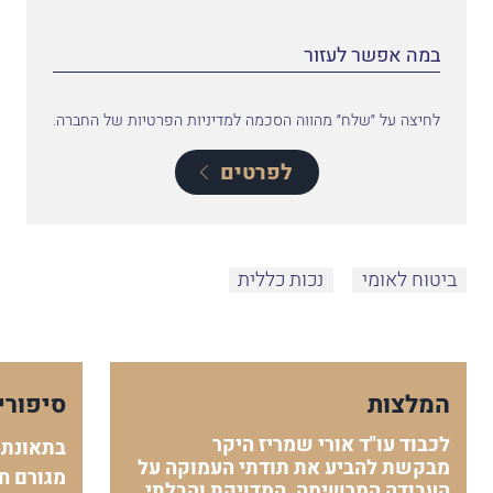
לחיצה על ״שלח״ מהווה הסכמה למדיניות הפרטיות של החברה.
לפרטים
ביטוח לאומי
נכות כללית
המלצות
סיפורי
לכבוד עו"ד אורי שמריז היקר
בתאונת 
מבקשת להביע את תודתי העמוקה על
מגורם חי
העבודה המרשימה, המדויקת והבלתי