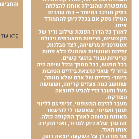
והתביעה
מתפשרת שהובילה אותנו להצלחה
בתיק מורכב במיוחד – כזה שרבים
הטילו ספק אם בכלל ניתן להתמודד
איתו.
לאורך כל הדרך הפגנת שילוב נדיר של
קרא עוד
מקצועיות, חריפות מחשבתית ויכולת
אסטרטגית מרשימה, לצד סבלנות,
זמינות ואנושיות שהתגלו כלא פחות
קריטיות עבורי ברגעי קשים.
בכל מפגש, בכל מסמך ובכל שיחה היה
ברור לי שאני נמצאת בידיים הטובות
ביותר- בידיים של אדם שלא מוותר,
שחושב כמה צעדים קדימה, ושעושה
מעל ומעבר כדי להגיע לתוצאה
הצודקת.
מעבר להיבט המשפטי, זכיתי גם לליווי
תומך ואמיתי, שאפשר לי להישאר
מאוזנת ובטוחה לאורך התקופה כולה.
זהו ערך שלא ניתן למדוד, ואני מוקירה
אותו מאוד.
אני מודה לך על השקעה יוצאת דופן,