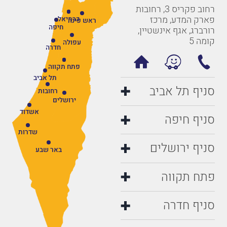
רחוב פקריס 3, רחובות
פארק המדע, מרכז
כרמיאל
ראש פינה
חיפה
רורברג, אגף אינשטיין,
קומה 5
עפולה
חדרה
פתח תקווה
תל אביב
סניף תל אביב
רחובות
ירושלים
אשדוד
סניף חיפה
שדרות
סניף ירושלים
באר שבע
פתח תקווה
סניף חדרה