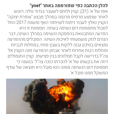
להלן הכתבה כפי שפורסמה באתר "ynet"
אפו של א' (31), קצין ולוחם לשעבר בגדוד גולני, רוטש
לאחר שנפצע מרסיס מרגמה במהלך מבצע "עופרת יצוקה".
הקצין נאלץ לעבור ניתוח לשיחזור האף ומשנת 2017 החל
לסבול מתסמונת
דום נשימה בשינה
. תסמונת זו היא
הפרעה המתבטאת
בהפסקת הנשימה במהלך השינה
, דבר
הגורם לנזק משמעותי לאיכות השינה. הסובלים מההפרעה
נמצאים בסיכון גבוה ללקות בשבץ מוחי, במחלות לבביות
ומחלות רבות אחרות.לאחר אבחון ההפרעה פנה הקצין אל
צה"ל בדרישה לקבל תמלוגים בגין פציעתו. קצין התגמולים
דחה את בקשתו של א' להכרתו כנכה צה"ל: בטענה כי
תסמונת דום הנשימה ממנה הוא סובל היא תוצאה של עודף
המשקל ממנו סובל א'.