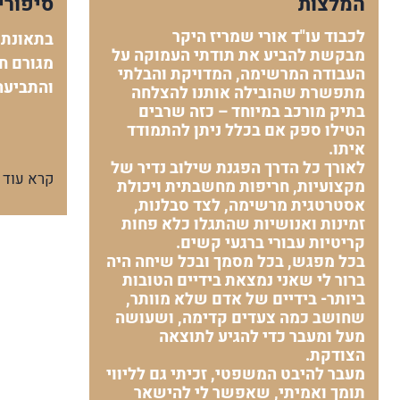
המלצות
סיפורי
לכבוד עו"ד אורי שמריז היקר
בתאונת 
מבקשת להביע את תודתי העמוקה על
מגורם חי
העבודה המרשימה, המדויקת והבלתי
והתביעה
מתפשרת שהובילה אותנו להצלחה
בתיק מורכב במיוחד – כזה שרבים
הטילו ספק אם בכלל ניתן להתמודד
איתו.
לאורך כל הדרך הפגנת שילוב נדיר של
קרא עוד
מקצועיות, חריפות מחשבתית ויכולת
אסטרטגית מרשימה, לצד סבלנות,
זמינות ואנושיות שהתגלו כלא פחות
קריטיות עבורי ברגעי קשים.
בכל מפגש, בכל מסמך ובכל שיחה היה
ברור לי שאני נמצאת בידיים הטובות
ביותר- בידיים של אדם שלא מוותר,
שחושב כמה צעדים קדימה, ושעושה
מעל ומעבר כדי להגיע לתוצאה
הצודקת.
מעבר להיבט המשפטי, זכיתי גם לליווי
תומך ואמיתי, שאפשר לי להישאר