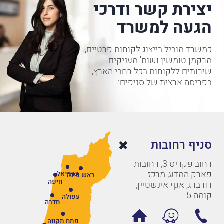
יצירת קשר ודרכי
הגעה למשרד
כמשרד מוביל בייצוג לקוחות פרטיים,
מרקמן טומשין ושות' מעניקים
שירותים ללקוחות בכל רחבי הארץ,
בפריסה ארצית של סניפים:
סניף רחובות
רחוב פקריס 3, רחובות
פארק המדע, מרכז
כרמיאל
ראש פינה
חיפה
רורברג, אגף אינשטיין,
קומה 5
עפולה
חדרה
פתח תקווה