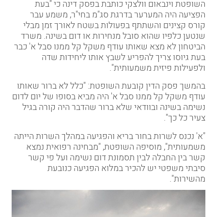
השופטת וינבאום וולצקי כותבת בפסק דינה כי "בעת
הפציעה היה המערער בדרגת סג"מ בחי"ר, משמע עבר
קורס קצינים והשתתף בפעולות בשטח לאורך זמן מבלי
שנטען כלפיו שהוא סובל מנחירות או דום בשינה. משרד
הביטחון לא מצא שאותו עודף משקל קל ממנו סבל א' כבר
בעת גיוסו צריך להפריע לשבץ אותו ליחידות שדה
ולפעילות פיזית משמעותית".
בהמשך פסק הדין קובעת השופטת: "כלל לא ברור שאותו
עודף משקל קל ממנו סבל א' היה מביא בסופו של יום לדום
נשימה בשינה ובוודאי שלא ברור שהדבר היה קורה בגיל
צעיר כל כך".
"א' נכנס לשרות בחור בריא והפגיעה במהלך השרות הייתה
משמעותית", מוסיפה השופטת, "מבחינה רפואית נמצא
קשר בין החבלה לבין תסמונת דום נשימה ועל פי קשר
סיבתי משפטי יש להכיר במלוא הפגיעה כנובעת
מהשירות".