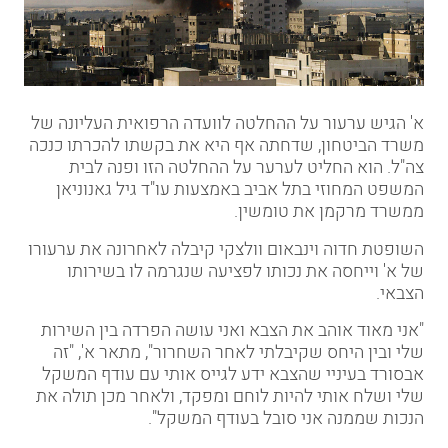
א' הגיש ערעור על ההחלטה לוועדה הרפואית העליונה של
משרד הביטחון, שדחתה אף היא את בקשתו להכרתו כנכה
צה"ל. הוא החליט לערער על ההחלטה הזו ופנה ל
בית
המשפט המחוזי בתל אביב
באמצעות עו"ד גיל גאנוניאן
ממשרד
מרקמן את טומשין.
השופטת חדוה וינבאום וולצקי קיבלה לאחרונה את ערעורו
של א' וייחסה את נכותו לפציעה שנגרמה לו בשירותו
הצבאי.
"אני מאוד אוהב את הצבא ואני עושה הפרדה בין השירות
שלי ובין היחס שקיבלתי לאחר השחרור", מתאר א', "זה
אבסורד בעיניי שהצבא ידע לגייס אותי עם עודף המשקל
שלי ושלח אותי להיות לוחם ומפקד, ולאחר מכן תולה את
הנכות שממנה אני סובל בעודף המשקל".