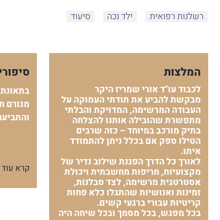
רשלנות רפואית
ילד נכה
סיעוד
המלצות
סיפורי
לכבוד עו"ד אורי שמריז היקר
בתאונת 
מבקשת להביע את תודתי העמוקה על
מגורם חי
העבודה המרשימה, המדויקת והבלתי
והתביעה
מתפשרת שהובילה אותנו להצלחה
בתיק מורכב במיוחד – כזה שרבים
הטילו ספק אם בכלל ניתן להתמודד
איתו.
לאורך כל הדרך הפגנת שילוב נדיר של
קרא עוד
מקצועיות, חריפות מחשבתית ויכולת
אסטרטגית מרשימה, לצד סבלנות,
זמינות ואנושיות שהתגלו כלא פחות
קריטיות עבורי ברגעי קשים.
בכל מפגש, בכל מסמך ובכל שיחה היה