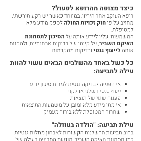
כיצד מצופה מהרופא לפעול
?
רופא העוקב אחר היריון, במיוחד כאשר יש רקע תורשתי,
מחויב על פי
חוק זכויות החולה
לספק מידע מלא
למטופלת.
המשמעות: עליו ליידע אותה על
הסיכון לתסמונת
האיקס השביר
, על קיומן של בדיקות אבחנתיות, ולהפנות
אותה
לייעוץ גנטי
ובדיקות מתקדמות.
כל כשל באחד מהשלבים הבאים עשוי להוות
עילה לתביעה
:
אי הפנייה לבדיקה גנטית למרות סיכון ידוע
ייעוץ גנטי רשלני או לקוי
פענוח שגוי של תוצאות
אי מתן מידע מלא ומובן על משמעות התוצאות
שחרור המטופלת ללא בירור מעמיק
עילת תביעה: "הולדה בעוולה
"
ברוב תביעות הרשלנות הקשורות לאבחון מחלות גנטיות
כמו תסמונת האיקס השביר, מוגשת התביעה בעילה של