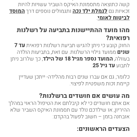
קשה כתוצאה מתסמונת האיקס השביר עשויות להיות
זכאיות גם
לגמלת ילד נכה
ותגמולים נוספים דרך
המוסד
לביטוח לאומי
.
מהו מועד ההתיישנות בתביעה על רשלנות
רפואית
?
החוק קובע כי ניתן להגיש תביעת רשלנות רפואית
עד 7
שנים
ממועד גילוי הרשלנות. עם זאת, בתביעות הולדה
בעוולה,
המועד נספר מגיל 18 של הילד
, כך שלרוב ניתן
לתבוע
עד גיל 25
.
כלומר, גם אם עברו שנים רבות מהלידה- ייתכן שעדיין
קיימת זכות משפטית לפיצוי.
מה עושים אם חושדים ברשלנות
?
אם אתם חושדים כי לא קיבלתם את הטיפול הראוי במהלך
ההיריון, או שילדכם נולד עם תסמונת האיקס השביר שלא
אובחנה בזמן – חשוב לפעול בהקדם:
הצעדים הראשונים
: