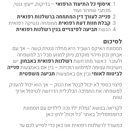
איסוף כל התיעוד הרפואי
– בדיקות, ייעוץ גנטי,
מכתבי שחרור ועוד
פנייה לעורך דין המתמחה ברשלנות רפואית
קבלת חוות דעת רפואית
ממומחה גנטיקה רפואית
הגשת
תביעה לפיצויים בגין רשלנות רפואית
לסיכום
תסמונת האיקס השביר היא מחלה גנטית קשה – אך עם
אבחון נכון וזיהוי מוקדם, ניתן למנוע סבל רב למשפחה
ולעובר. כאשר מתרחשת
רשלנות רפואית באבחון
, יש
חשיבות עצומה למימוש הזכויות – בין אם באמצעות
פנייה
לביטוח לאומי
ובין אם באמצעות
תביעה משפטית
.
פיצוי כספי לא יכול לבטל את הנזק – אך הוא יכול להעניק
למשפחה את התמיכה הכלכלית הדרושה לטיפול ארוך
טווח.
לקריאה בנושא "גמלת ילד נכה לילדים עם תסמונת
כרומוזומלית" באתר "כל זכות"
לחץ כאן
כמשרד לרשלנות רפואית
אנו כאן כדי לסייע לכם עד