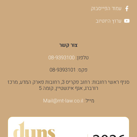
עמוד הפייסבוק
ערוץ היוטיוב
צור קשר
טלפון:
08-9393100
פקס: 08-9393101
סניף ראשי רחובות: רחוב פקריס 3, רחובות פארק המדע, מרכז
רורברג, אגף אינשטיין, קומה 5
מייל:
Mail@mt-law.co.il