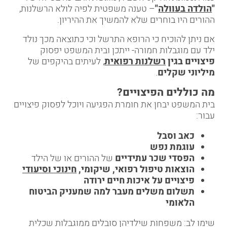
"
הולדה בעוולה
"
– טענה משפטית לפיה לולא הרשלנות,
ההורים היו בוחרים שלא להמשיך את ההיריון.
אם ניתן להוכיח כי הרופא התרשל וכי כתוצאה מכך נולד
ילד עם מוגבלות חמורה- ייתכן ובית המשפט יפסוק
פיצויים בגין
רשלנות רפואית
,
לעיתים בהיקפים של
מיליוני שקלים
.
מה כוללים הפיצויים
?
בית המשפט יבחן את חומרת הפגיעה ויוכל לפסוק פיצויים
עבור:
כאב וסבל
עוגמת נפש
הפסדי שכר עתידיים
של ההורים או של הילד
הוצאות טיפול רפואי, שיקומי,
חינוכי וסיעודי
פיצויים על איכות חיים ירודה
תשלום משלים מעבר למה שמעניק הביטוח
הלאומי
שימו לב: משפחות שילדיהן סובלים ממוגבלות שכלית