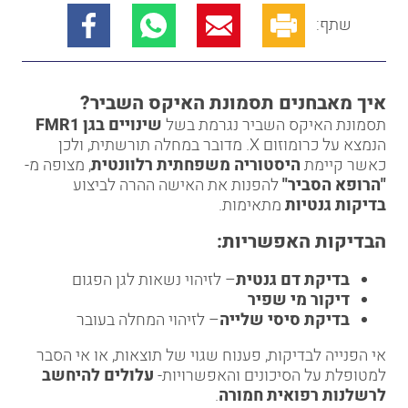
שתף:
איך מאבחנים תסמונת האיקס השביר
?
תסמונת האיקס השביר נגרמת בשל
שינויים בגן
FMR1
הנמצא על כרומוזום X. מדובר במחלה תורשתית, ולכן
כאשר קיימת
היסטוריה משפחתית רלוונטית
, מצופה מ-
"
הרופא הסביר
"
להפנות את האישה ההרה לביצוע
בדיקות גנטיות
מתאימות.
הבדיקות האפשריות
:
בדיקת דם גנטית
– לזיהוי נשאות לגן הפגום
דיקור מי שפיר
בדיקת סיסי שלייה
– לזיהוי המחלה בעובר
אי הפנייה לבדיקות, פענוח שגוי של תוצאות, או אי הסבר
למטופלת על הסיכונים והאפשרויות-
עלולים להיחשב
לרשלנות רפואית חמורה
.