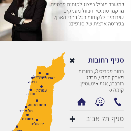
כמשרד מוביל בייצוג לקוחות פרטיים,
מרקמן טומשין ושות' מעניקים
שירותים ללקוחות בכל רחבי הארץ,
בפריסה ארצית של סניפים:
סניף רחובות
רחוב פקריס 3, רחובות
פארק המדע, מרכז
כרמיאל
ראש פינה
חיפה
רורברג, אגף אינשטיין,
קומה 5
עפולה
חדרה
פתח תקווה
תל אביב
סניף תל אביב
רחובות
ירושלים
אשדוד