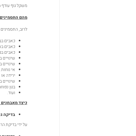
משקל גוף עודף ה
מהם התסמינים
לרוב, התסמינים 
כאבים בב
כאבים בעת
כאבים בג
שינויים ב
שינויים ב
אי נוחות 
ירידה או 
שינויים 
בטן נפוחה
ועוד.
כיצד מאבחנים 
בדיקה גנ
על ידי בדיקת הר