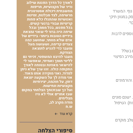
לאורך כל הדרך הפגנת שילוב
נדיר של מקצועיות, חריפות
גוף. המשרד
מחשבתית ויכולת אסטרטגית
מרשימה, לצד סבלנות, זמינות
 במגוון תיקי
ואנושיות שהתגלו כלא פחות
י.
קריטיות עבורי ברגעי קשים.
בכל מפגש, בכל מסמך ובכל
שיחה היה ברור לי שאני נמצאת
וספים לרבות
בידיים הטובות ביותר- בידיים של
אדם שלא מוותר, שחושב כמה
צעדים קדימה, ושעושה מעל
ומעבר כדי להגיע לתוצאה
ם בשלל
הצודקת.
ירב הפיצוי
מעבר להיבט המשפטי, זכיתי גם
לליווי תומך ואמיתי, שאפשר לי
להישאר מאוזנת ובטוחה לאורך
התקופה כולה. זהו ערך שלא ניתן
למדוד, ואני מוקירה אותו מאוד.
אני מודה לך על השקעה יוצאת
והורמונים
דופן, על חוכמה, יצירתיות
מקצועיות ונחישות.
ועל כך שבזכותך הצלחתי במקום
שבו אחרים אולי לא היו
 ישנם סוגים
מצליחים.
מודה מקרב לב,
 ביציות). הטיפול
ש.ח
קרא עוד
לב מוקדם
סיפורי הצלחה