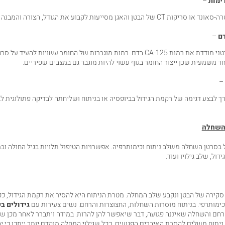
דימות
–
טן והאגן מסייעות לקבוע את הגודל, הצורה והמבנה של השחלות.
דם
–
בדיקת אנטיגן סרטני מודדת את רמות CA-125 בדם. רמות מוגברות של החומר עשויות להע
חד משמעית שכן ייצור החומר בגוף עשוי להיות מוגבר גם במצבים שפיריים.
–
ך לבצע דגימה של רקמת הגידול בביופסיה או בניתוח ושליחתה לבדיקה פתולוגית ל
 השחלה
 בסרטן השחלה משלב ניתוח וכימותרפיה. אפשרויות הטיפול תלויות בגיל החולה וב
ידול, שלב גילויו ועוד.
קירה של הבטן ונקבע שלב המחלה. מטרת הניתוח היא להסיר את רקמת הגידול, ככל
ימותרפי. בניתוח מוסרות השחלות, החצוצרות והרחם. נשים צעירות עם
גידולים בש
רחם והשחלה שאיננה פגועה, דבר שיאפשר להן להרות. במידה ויתברר לאחר מכן 
יתוח משלים להסרת האיברים הפגועים. ככל שגילוי המחלה מוקדם יותר ייתכן כי יה