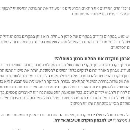
פי כלי הדם המזינים את התאים הסרטניים או מעודד את המערכת החיסונית לתקוף א
 על ידי עצירת גדילתם והתפתחותם.
שימוש במקרים נדירים במקרים של סרטן השחלה. הוא ניתן במקרים בהם הגידול ה
יפוליים הכימותרפיים. במסגרת הטיפול נעשה שימוש בקרינה בעוצמה גבוהה במטרה
 הסרטניים.
אבחן מוקדם את מחלת סרטן השחלה?
 נפוץ בקרב נשים ובסך מקרי המוות של נשים ממחלת הסרטן, סרטן השחלות מדורג
ירה. אבחון מאוחר יגרום לנזקים בלתי הפיכים למטופלת, יעלה את סיכויי התמותה
חון מוקדם הוא חיוני להבטחת טיפול ראוי ולמניעת הליכים רפואיים פולשניים וקשי
את אפשרות בחירת הטיפול המתאים עבורה. הבדיקה הראשונית שמתבצעת היא בדי
המטופלת להמשך בירור ומעקב. טיפול מוקדם ימנע כריתת איברים נוספים בעת ניתו
להרות ולהביא ילדים לעולם. ככל שנמנעת התפשטות גרורות לאיברים נוספים, כך
 טיפולים רפואיים, ובפרט נמנעת מביצוע טיפולים פולשניים וקשים, ואיכות חייה נ
 מוקדם מסייע בהפחתת עלויות הטיפול.
ה אינו מתגלה בשלבים מוקדמים, שיעור ההישרדות יורד באופן משמעותי ומהווה 
 מסיבה זו
יש לאבחון מוקדם חשיבות אדירה!