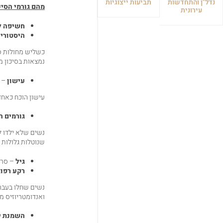
נדל"ן והתחדשות
תביעות ייצוגיות
מהם גורמי הסי
עירונית
חשיפה 
היסטוריה
כשליש מחולות ס
נמצאות בסיכון מ
עישון
–
עישון הוכח כאחד
גורמים ה
שנוטלות גלולות 
גיל
– סרטן
רקע רפו
נשים שחלו בעבר 
ואנדומטריוזיס מ
השמנת י