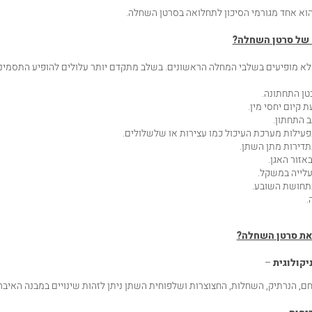
וא אחד מגורמי הסיכון לתחלואה בסרטן השחלה.
 של סרטן השחלה?
לא מופיעים בשלבי המחלה הראשונים. בשלב מתקדם יותר עלולים להופיע התסמיני
טן התחתונה.
 קיום יחסי מין.
ב התחתון.
פעילות מערכת העיכול כמו עצירות או שלשלולים.
תדירות מתן השתן.
באזור האגן.
עלייה במשקל.
בתחושת השובע.
.
את סרטן השחלה?
יקולוגית
–
חם, הנרתיק, השחלות, החצוצרות ושלפוחית השתן ניתן לזהות שינויים במבנה האיברי