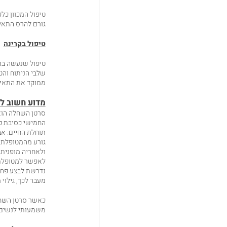
טיפול המכוון כל
גורם להרס התאים
טיפול בקרינה
טיפול שנעשה בו 
שלבי הניתוח והט
ממוקד את התאים
מדוע חשוב ל
סרטן השחלה הוא
החמישי כסיבת פט
תוחלת החיים. אב
גורע מהמטופלת 
ולאחריה מופנית 
לאפשר למטופלת 
נדרשת לבצע פחות
מעבר לכך, גילוי
כאשר סרטן השחל
משמעותי לנשים.