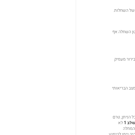
יד על סרטן השחלה אף
בירור מעמיק
מצב הבריאותי
 הניתן, טרם
לב 1
לא
שהמחלה
יה ניתן להימנע