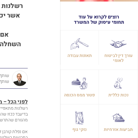
רשלנות 
אשר יכו
רוצים לקרוא על עוד
תחומי עיסוק של המשרד
אם 
השחלה,ח
עורך דין לביטוח
תאונות עבודה
לאומי
שותף,
שותף
נכות כללית
פטור ממס הכנסה
לפני הכל – 
רשלנות מתאפיינ
בדיעבד ככזו שהו
מהגורם שהתרשל
תביעות אזרחיות
נזקי גוף
אם נפלת קורבן
ל
בתביעות רשלנות