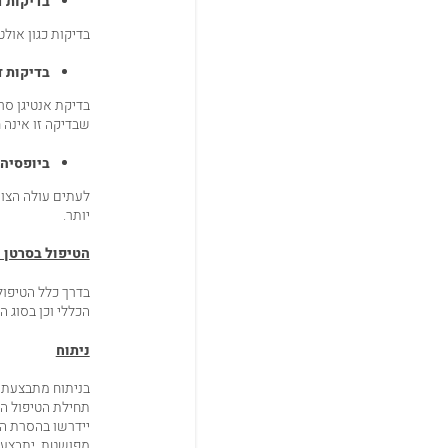
בדיקות 
בדיקות כגון אולטרה-סאונד או סריקות CT של הב
בדיקות 
שבדיקה זו אינה 
ביופסיה
לעתים עולה הצור
יותר.
הטיפול בסרטן
בדרך כלל הטיפול
הכללי וכן בסוג הג
ניתוח
בניתוח מתבצעת ס
תחילת הטיפול הכ
יידרשו בהסרת ה
מפושטת, יתבצע נ