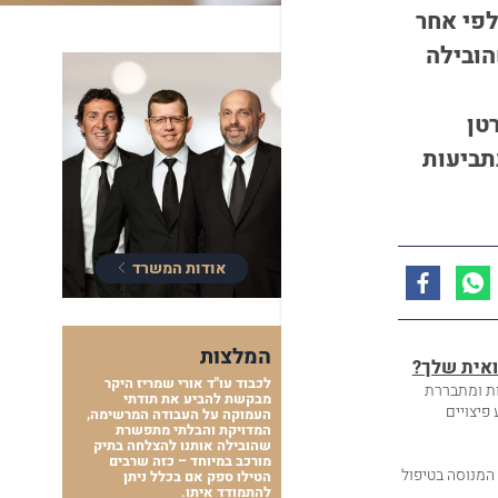
פי אחר
הובילה
טן
תביעות
אודות המשרד
המלצות
ואית שלך?
לכבוד עו"ד אורי שמריז היקר
ות ומתבררת
מבקשת להביע את תודתי
פיצויים
העמוקה על העבודה המרשימה,
המדויקת והבלתי מתפשרת
שהובילה אותנו להצלחה בתיק
מורכב במיוחד – כזה שרבים
המנוסה בטיפול
הטילו ספק אם בכלל ניתן
להתמודד איתו.