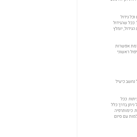
כל גידול
. ככל שהגידול
גידול, יומלץ
יימת אפשרות
פול ראשוני
נחשב כיעיל
תוח. ככל
ת CT לבדיקת יעילותו. הטיפול ניתן בדרך כלל
. כימותרפיה
למות עם סיום