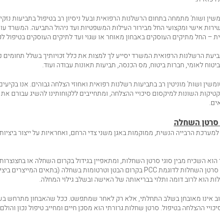
ין ושות' מתמחה בתחום הרשלנות הרפואית ובעל ניסיון רב בטיפול בתביעות נזקי 
ירות אישי ומקצועי החל מבירור העילות המשפטיות ועד ניהול התביעה. המשרד עוסק
 – החל מתיקים העוסקים באבחון מאוחר או שגוי ועד לתיקים העוסקים בטיפול לקו
יעת הרשלנות הרפואית המשרד יסייע לך למצות את כלל זכויותיך בשלל תחומים נ
יטוח לאומי, חברות ביטוח, מס הכנסה, תביעות תאונות עבודה ועוד.
שין ושות' מוניטין רב בתביעות רשלנות רפואית ואחוזי הצלחה גבוהים. אנו בקיעי
יקות השונות למיקסום סיכויי ההצלחה, ומתחייבים ללקוחותינו להשיג עבורם את מ
ים.
 סרטן השחלה
מערכת הרבייה הנשית, ממוקמות באגן משני צדי הרחם, ואחראיות על ייצור ביציות 
הוא השכיח מבין סוגי סרטן השחלות, ומתאפיין בגידול בקרום השחלה או בחצוצרות.
נפוצים פחות של סרטן השחלות לדוגמת PCC בקרום הבטן וטרטומות בשחלה (בתאים המייצרים
ות הוא לרוב דומה ותלוי בבריאותה של האישה ובשלב גילוי המחלה.
ב אינו מאובחן בשלב התחלתי, אלא רק לאחר שמתפשט. ככל שהאבחון מתרחש בש
סיכויי ההצלחה בטיפול. סרטן שחלות גרורתי הוא מסכן חיים ומחייב טיפול נכון והולם.