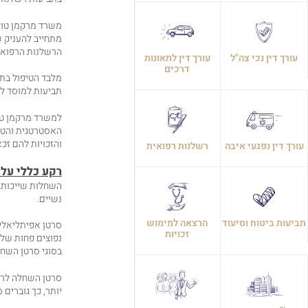
משרד מרקמן טומש
מתחייב להעניק ש
הרשלנות הרפואית
עורך דין נכי צה"ל
עורך דין לתאונות
דרכים
מלבד הטיפול בתב
תביעות למוסד לב
למשרד מרקמן טומ
האסטרטגית והטקט
והזכויות להם זכא
עורך דין נפגעי איבה
רשלנות רפואית
רקע כללי על
השחלות שייכות ל
נשיים.
תביעות ביטוח וסיעוד
הרצאה למימוש
סרטן אפיתליאלי 
זכויות
בסוגי סרטן השחל
סרטן השחלה לרו
יותר, כך גוברים 