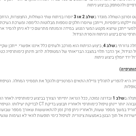
פיים ולהסתפק בביצוע ניתוח.
ט וסרטן השחלה מוגדר ב
שלב 2 או 3
יוסרו בניתוח שתי השחלות, החצוצרות, הרחם ו
וח יילקחו ביופסיות, וייתכן שיוסרו חלקים נוספות מבלוטות הלימפה ומערכת העיכול
עי ייתכן שיוצא מקטע המעי הנגוע. במידה והמנתח מתרשם כי לא ניתן להסיר את ה
תרפי טרם ביצוע הניתוח והסרת הגידול.
ה גרורתי ב
שלב 4
, ביצוע הניתוח הוא מורכב ולעתים כלל איננו אפשרי. ייתכן שק
הגידול, אך הדבר תלוי במצבה הבריאותי של המטופלת. לרוב תינתן כימותרפיה כטי
ל ירד יומלץ ביצוע ניתוח.
מותרפיה)
 היא להפריע לתהליך גדילת התאים הסרטניים ולהקל את תסמיני המחלה. הטיפול 
ופלות.
גלה ב
שלב 1
ובדרגה נמוכה, ככל הנראה יתייתר הצורך בביצוע כימותרפיה לאחר הני
שהמחלה בדרגה גבוהה יותר יינתן טיפול כימותרפי ולאחריו תבוצע בדיק
ווריד במשך מספר שעות, ולאחריו ניתן פרק זמן להתאוששות שאורך מספר שבועות
 ישירות אל תוך הבטן באמצעות צינורית. לטיפול כימי תופעות לוואי לא נעימות שנע