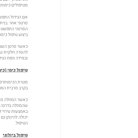
מטיפולים כימותר
אם הגידול התפש
סרטני אחר. בנית
הסרטני התפשט למ
ביצוע טיפול כימו
כאשר סרטן השחל
להסרה חלקית של 
ובמידה ונפח הגידו
טיפול כימי (כי
מטרת הכימותרפיה
בקרב מרבית המט
כאשר המחלה מת
באמצעות עירוי ל
יכולה להינתן גם
הטיפול.
טיפול ביולוגי