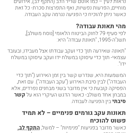
נראות לעין – כמו אוטם שריר הלב (התקף לב), אירועים
מוחיים, הפרעות נפשיות, ואף התפרצות סכרת- כל זאת
כאשר ניתן להוכיח כי הפגיעה נגרמה עקב העבודה.
מהי תאונת עבודה
?
לפי סעיף 79 לחוק הביטוח הלאומי [נוסח משולב],
תשנ"ה-1995, "תאונת עבודה" היא:
"תאונה שאירעה תוך כדי ועקב עבודתו אצל מעבידו, ובעובד
עצמאי- תוך כדי עיסוקו במשלח ידו ועקב עיסוקו במשלח
ידו".
המשמעות היא, שנדרש קשר בין זמן האירוע ("תוך כדי
העבודה") לבין סיבת האירוע ("עקב העבודה"). עם זאת,
הפסיקה קובעת כי אין מדובר בשני מבחנים נפרדים, אלא
במבחן אחד משולב- כאשר הדגש העיקרי הוא על
קשר
סיבתי
בין הפגיעה לעבודה.
תאונות עקב גורמים פנימיים – לא תמיד
פשוט להוכיח
כאשר מדובר בפגיעות "פנימיות" – למשל,
התקף לב,