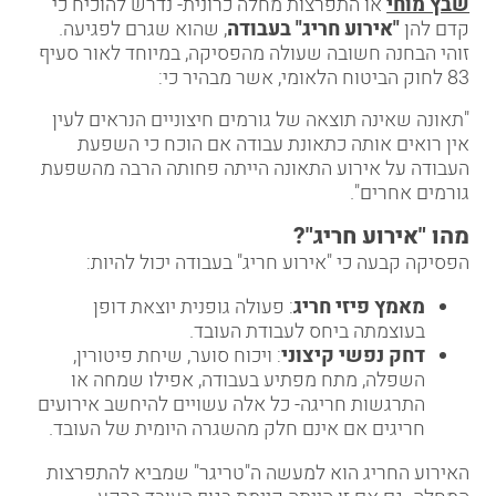
שבץ מוחי
או התפרצות מחלה כרונית- נדרש להוכיח כי
קדם להן
"
אירוע חריג" בעבודה
, שהוא שגרם לפגיעה.
זוהי הבחנה חשובה שעולה מהפסיקה, במיוחד לאור סעיף
83 לחוק הביטוח הלאומי, אשר מבהיר כי:
"תאונה שאינה תוצאה של גורמים חיצוניים הנראים לעין
אין רואים אותה כתאונת עבודה אם הוכח כי השפעת
העבודה על אירוע התאונה הייתה פחותה הרבה מהשפעת
גורמים אחרים".
מהו "אירוע חריג
"?
הפסיקה קבעה כי "אירוע חריג" בעבודה יכול להיות:
מאמץ פיזי חריג
: פעולה גופנית יוצאת דופן
בעוצמתה ביחס לעבודת העובד.
דחק נפשי קיצוני
: ויכוח סוער, שיחת פיטורין,
השפלה, מתח מפתיע בעבודה, אפילו שמחה או
התרגשות חריגה- כל אלה עשויים להיחשב אירועים
חריגים אם אינם חלק מהשגרה היומית של העובד.
האירוע החריג הוא למעשה ה"טריגר" שמביא להתפרצות