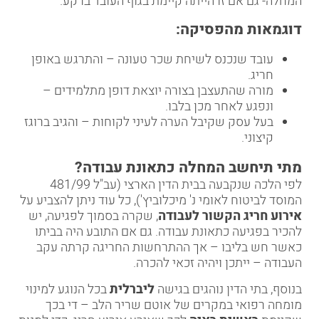
המחלה- גם אם זו הייתה קיימת בגוף העובד ברקע.
דוגמאות מהפסיקה
:
עובד שנכנס לשיחת שכר טעונה – והתרגש באופן
חריג.
מורה שהתעצבן בצורה יוצאת דופן מתלמידים –
ונפגע לאחר מכן בלבו.
בעל עסק שקיבל הערה לעיני לקוחות – והגיב ברוגז
קיצוני.
מתי תיחשב המחלה כתאונת עבודה
?
לפי הלכה שנקבעה בבית הדין הארצי (עב"ל 481/99
המוסד לביטוח לאומי נ' מיכלוביץ'), כל עוד ניתן להצביע על
אירוע חריג הקשור לעבודה
, שקרה בסמוך לפגיעה, יש
להכיר בפגיעה כתאונת עבודה. גם אם התובע היה בביתו
כאשר חש בליבו – אך ההתרחשות החריגה קרתה עקב
העבודה – ייתכן ויהיה זכאי להכרה.
בנוסף, בתי הדין נוהגים בגישה
ליברלית
בכל הנוגע למינוי
מומחה רפואי במקרים של אוטם שריר הלב – די בכך