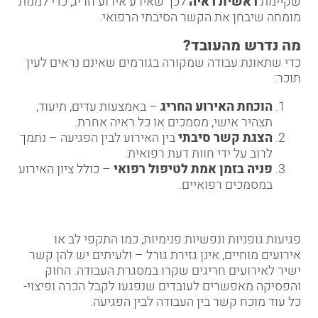
שקיימת
ראשית ראיה
לכך שאירע אירוע חריג, כדי למנות
מומחה שיבחן את הקשר הסיבתי הרפואי.
מה נדרש מהעובד
?
כדי שתאונת עבודה שמקורה בגורמים שאינם נראים לעין
תוכר:
הוכחת האירוע החריג
– באמצעות עדים, תיעוד,
תצהיר אישי, מסמכים או כל ראיה אחרת.
הצגת קשר סיבתי
בין האירוע לבין הפגיעה – נתמך
לרוב על ידי חוות דעת רפואית.
פניה בזמן אמת לטיפול רפואי
– כולל ציון האירוע
במסמכים רפואיים.
פגיעות גופניות ונפשיות פנימיות, כמו התקפי לב או
אירועים מוחיים, אינן גזירת גורל – ולעיתים יש להן קשר
ישיר לאירועים חריגים שקרו במסגרת העבודה. החוק
והפסיקה מאפשרים לעובדים שנפגעו לקבל הכרה ופיצוי-
כל עוד מוכח קשר בין העבודה לבין הפגיעה.