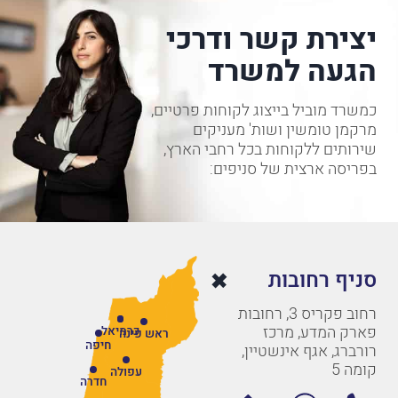
יצירת קשר ודרכי
הגעה למשרד
כמשרד מוביל בייצוג לקוחות פרטיים,
מרקמן טומשין ושות' מעניקים
שירותים ללקוחות בכל רחבי הארץ,
בפריסה ארצית של סניפים:
סניף רחובות
רחוב פקריס 3, רחובות
פארק המדע, מרכז
כרמיאל
ראש פינה
חיפה
רורברג, אגף אינשטיין,
קומה 5
עפולה
חדרה