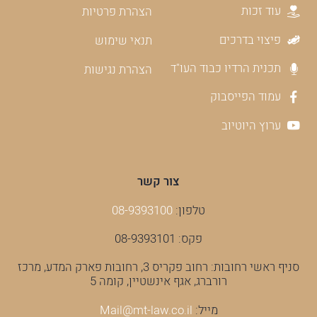
עוד זכות
הצהרת פרטיות
פיצוי בדרכים
תנאי שימוש
תכנית הרדיו כבוד העו"ד
הצהרת נגישות
עמוד הפייסבוק
ערוץ היוטיוב
צור קשר
טלפון:
08-9393100
פקס: 08-9393101
סניף ראשי רחובות: רחוב פקריס 3, רחובות פארק המדע, מרכז
רורברג, אגף אינשטיין, קומה 5
מייל:
Mail@mt-law.co.il