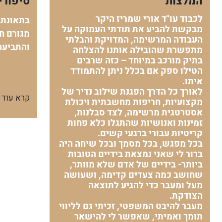
המלצות
סיפורי
לכבוד עו"ד אורי שמריז היקר
בתאונת 
מבקשת להביע את תודתי העמוקה על
מגורם חי
העבודה המרשימה, המדויקת והבלתי
והתביעה
מתפשרת שהובילה אותנו להצלחה
בתיק מורכב במיוחד – כזה שרבים
הטילו ספק אם בכלל ניתן להתמודד
איתו.
לאורך כל הדרך הפגנת שילוב נדיר של
קרא עוד
מקצועיות, חריפות מחשבתית ויכולת
אסטרטגית מרשימה, לצד סבלנות,
זמינות ואנושיות שהתגלו כלא פחות
קריטיות עבורי ברגעי קשים.
בכל מפגש, בכל מסמך ובכל שיחה היה
ברור לי שאני נמצאת בידיים הטובות
ביותר- בידיים של אדם שלא מוותר,
שחושב כמה צעדים קדימה, ושעושה
מעל ומעבר כדי להגיע לתוצאה
הצודקת.
מעבר להיבט המשפטי, זכיתי גם לליווי
תומך ואמיתי, שאפשר לי להישאר