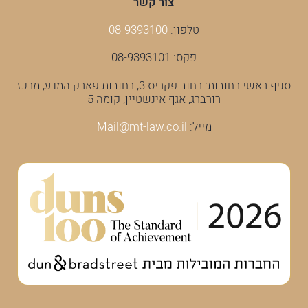
צור קשר
טלפון:
08-9393100
פקס: 08-9393101
סניף ראשי רחובות: רחוב פקריס 3, רחובות פארק המדע, מרכז
רורברג, אגף אינשטיין, קומה 5
מייל:
Mail@mt-law.co.il