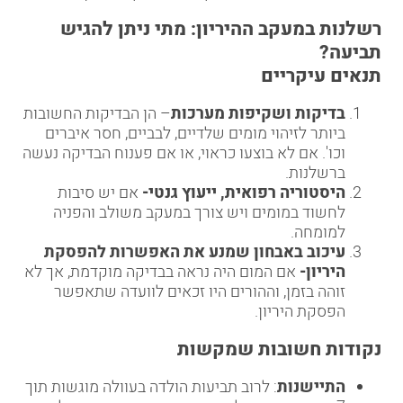
רשלנות במעקב ההיריון: מתי ניתן להגיש
תביעה
?
תנאים עיקריים
בדיקות ושקיפות מערכות
– הן הבדיקות החשובות
ביותר לזיהוי מומים שלדיים, לבביים, חסר איברים
וכו'. אם לא בוצעו כראוי, או אם פענוח הבדיקה נעשה
ברשלנות.
היסטוריה רפואית, ייעוץ גנטי-
אם יש סיבות
לחשוד במומים ויש צורך במעקב משולב והפניה
למומחה.
עיכוב באבחון שמנע את האפשרות להפסקת
היריון-
אם המום היה נראה בבדיקה מוקדמת, אך לא
זוהה בזמן, וההורים היו זכאים לוועדה שתאפשר
הפסקת היריון.
נקודות חשובות שמקשות
התיישנות
: לרוב תביעות הולדה בעוולה מוגשות תוך