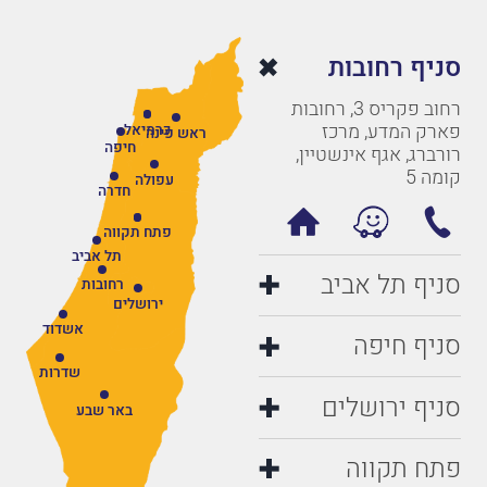
סניף רחובות
רחוב פקריס 3, רחובות
פארק המדע, מרכז
כרמיאל
ראש פינה
חיפה
רורברג, אגף אינשטיין,
קומה 5
עפולה
חדרה
פתח תקווה
תל אביב
סניף תל אביב
רחובות
ירושלים
אשדוד
סניף חיפה
שדרות
סניף ירושלים
באר שבע
פתח תקווה