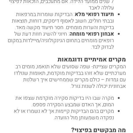
7 שנים ממועד הלידה. אם מתעכבים, הזכאות לפיצוי
עלולה לאבד
תיעוד רפואי מלא
: הבדיקות שומרות במרפאות
ובבתי חולים; חשוב לאסוף דיסקים, דוחות, תוצאות
בדיקות והערות מומחים. חסר תיעוד מקשה מאד.
אבחון רפואי מומחה
: חיוני להשיג חוות דעת של
רופאים מומחים בתחום הגינקולוגיה/מיילדות במקום
לבדוק לבד.
מקרים אמיתיים ודוגמאות
המקרים שציינת- שפה שסועים שלא תואמו, מומים רב
מערכתיים שלא זוהו בבדיקות מוקדמת, תאומות שנולדו
עם גמדות – כולם מקרים שממחישים איך רשלנות
אבחונית יכולה לשנות גורל.
מקרה שבו היו בדיקות סקירה מוקדמת שצפו את
המום, אך האדם שמבצע הסקירה פספס.
מקרים בהם הבדיקות קיימות אך לא נשמרו או לא
נפקדה משמעותן מול הוועדה.
מה מבקשים בפיצוי
?