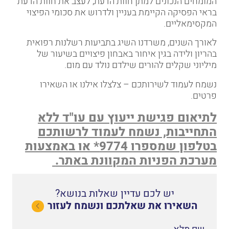
המומחים הנכונים למתן חוות הדעת, לעצב את חוות הדעת
בראי הפסיקה הקיימת בעניין ולדרוש את סכומי הפיצוי
המקסימאליים
.
לאורך השנים, משרדנו השיג
בתביעות רשלנות רפואית
בהריון ולידה בגין איחור באבחון פיצויים בשיעור של
מיליוני שקלים להורים שילדם נולד עם מום.
נשמח לעמוד לשירותכם – צלצלו אילנו או השאירו
פרטים.
לתיאום פגישת ייעוץ עם עו"ד ללא
התחייבות, נשמח לעמוד לרשותכם
בטלפון שמספרו 9774* או באמצעות
מערכת הפניות המקוונת באתר
.
יש לכם עדיין שאלות בנושא?
השאירו את שאלתכם ונשמח לעזור