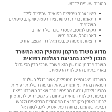
ההורים עשויים לדרוש:
פיצוי עבור טיפולים רפואיים עתידיים לילד
התאמות בדיור, רכישת ציוד רפואי, שיקום, טיפולים
משלימים
נזקים למוטב, הפסדי שכר של ההורים
כאב וסבל, עוגמת נפש
הוצאות נוספות שנבעו מהלידה והמצב החדש
מדוע משרד מרקמן טומשין הוא המשרד
הנכון לייצג בתביעת רשלנות רפואית
משרד מרקמן טומשין הוא משרד עורכי הדין הכי גדול
בארץ בתחום הרשלנות הרפואית.
משרדנו ייצג ומייצג מטופלים, אשר בגלל
רשלנות
רפואית
בהריון. מיומנות בניהול תביעות רשלנות רפואית
בהריון ולידה, נובעת מהניסיון הרב שצבר משרדנו בייצוג
תביעות רשלנות רפואית בתחום זה. למשרד יכולת וניסיון
לבחון באופן ביקורתי את המסמכים הרפואיים ולגבש
תביעה שנתמכת בחוות דעת. אנו יכולים, לגשת אל