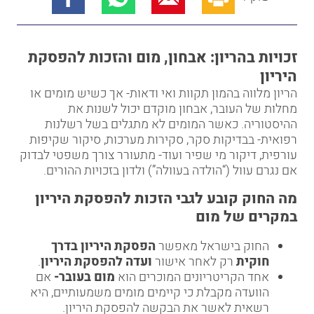
זכויות בהריון: אבחון, מום והזכות להפסקת
היריון
הריון מלווה בהמון תקוות ואי ודאות- אך כשיש מומים או
מחלות של העובר, אבחון מוקדם יכול לשנות את
ההיסטוריה. כאשר המומים לא מתגלים בשל רשלנות
רפואית- בבדיקות סקר, סקירות מערכות, סיקור שקיפות
עורפית, דיקור מי שפיר ועוד- מתעורר צורך משפטי לבדוק
אם נגרם עוול (“הולדה בעוולה”) ולדון בזכויות ההורים.
מה החוק קובע לגבי הזכות להפסקת היריון
במקרים של מום
החוק בישראל מאפשר
הפסקת היריון בדרך
חוקית
רק לאחר אישור
ועדה להפסקת היריון
.
אחד הקריטריונים המוכרים הוא
מום בעובר-
אם
הוועדה מקבלת כי קיימים מומים משמעותיים, היא
רשאית לאשר את הבקשה להפסקת היריון.