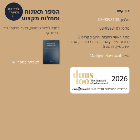
לבדיקת
הספר תאונות עבודה
צור קשר
זכויותך
ומחלות מקצוע
טלפון:
08-9393100
כתבו: ליאור טומשין, גלעד מרקמן, ניר
פקס: 08-9393101
גנאינסקי
סניף ראשי רחובות: רחוב פקריס 3,
רחובות פארק המדע, מרכז רורברג, אגף
אינשטיין, קומה 5
מייל:
Mail@mt-law.co.il
לצפייה בספר