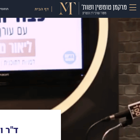
דף הבית
תחומי 
ד"ר ו