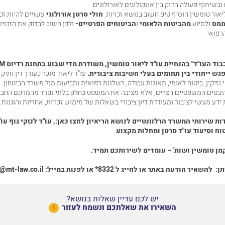
ובשיתוף פעולה הדוק בין אונקולוגים לאורולוגים.
ליאור טומשין הוסיף טיפ חשוב בנושא זכויות:
חולי סרטן אורולוגי
עשויים להיות זכ
ממס
ולסיוע
מהביטוח הלאומי
ו
הביטוחים הפרטיים-
ולכן חשוב לבדוק את הזכויו
רפואי.
בוד העו"ד" בהנחיית עו"ד
ליאור טומשין
,
משודרת מדי שבוע בתחנת רדיוס 100
M
גש ייחודי בין תחומים בעלי חשיבות ציבורית
.
עו"ד ליאור מוכר כעורך דין ותיק 
י
נזיקין
, ביטוח לאומי,
תאונות עבודה
,
רשלנות רפואית
ותביעות מול
משרד הביטחון
. 
בטים המשפטיים הצרים, אלא מציבה את המשפט כחלק בלתי נפרד מהמרקם החברת
דע מעשי לציבור ומעודדת דיון ציבורי בשאלות של מימוש זכויות, אחריות והוגנות.
ות שירותי המשרד הרלוונטיים לנושא הריאיון לחצו כאן
:,
עו"ד לנזקי גוף
עו"
טוח וסיעוד
,
עו"ד סרטן ומחלות מקצוע
מן טומשין ושות' – עומדים לשירותכם תמיד
.
תן
:
להשאיר הודעה באתר
או לחייג ל
8332*
או לפנות במייל
:
@mt-law.co.il
יש לכם עדיין שאלות בנושא?
השאירו את שאלתכם ונשמח לעזור