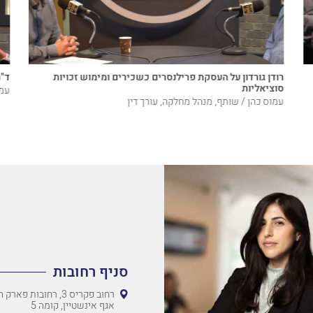
רודן גורדון על העסקת פרילנסרים כשכירים ומימוש זכויות
ד"ר
סוציאליות
עמו
עמוס כהן / שותף, מנהל מחלקה, עורך דין
סניף רחובות
רחוב פקריס 3, רחובות 
אגף אינשטיין, קומה 5