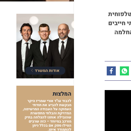
שלפוחית
 חייבים
החלמה
אודות המשרד
המלצות
לכבוד עו"ד אורי שמריז היקר
מבקשת להביע את תודתי
העמוקה על העבודה המרשימה,
המדויקת והבלתי מתפשרת
שהובילה אותנו להצלחה בתיק
מורכב במיוחד – כזה שרבים
הטילו ספק אם בכלל ניתן
להתמודד איתו.