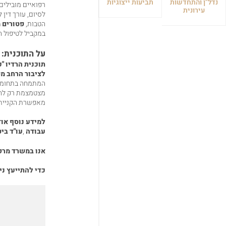
נדל"ן והתחדשות
תביעות ייצוגיות
רפואיים מובילים 
עירונית
לסיום, עורך דין 
הטבות,
פטורים 
במקביל לטיפול ה
על התוכנית
:
תוכנית הרדיו "כ
לציבור הרחב מפ
המתמחה בתחומ
מצטמצמת רק להי
מאפשרת הקניית י
למידע נוסף אוד
עבודה
,
עו"ד בי
אנו במשרד מרק
כדי להתייעץ ני