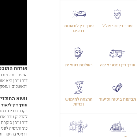
עורך דין נכי צה"ל
עורך דין לתאונות
דרכים
עורך דין נפגעי איבה
רשלנות רפואית
אורחת התוכני
הפעם בתוכנית הת
ד״ר ניימן היא א
והאשכים, ועוסק
נושא התוכנית
תביעות ביטוח וסיעוד
הרצאה למימוש
זכויות
עורך דין ליאור 
בקרב גברים. בתו
להדליק נורה אדו
ד״ר ניימן סוקרת
כימותרפיה לפני 
דרמטי בהישרדות 