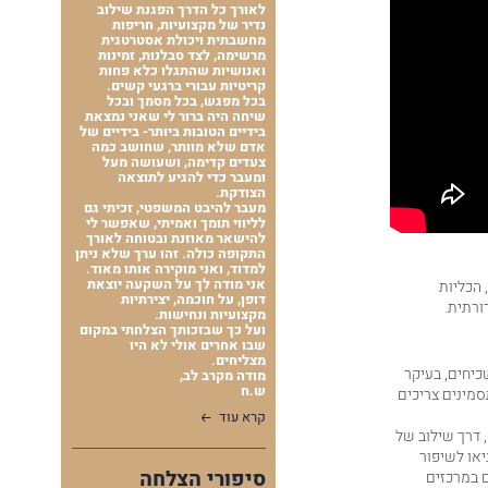
לאורך כל הדרך הפגנת שילוב
נדיר של מקצועיות, חריפות
מחשבתית ויכולת אסטרטגית
מרשימה, לצד סבלנות, זמינות
ואנושיות שהתגלו כלא פחות
קריטיות עבורי ברגעי קשים.
בכל מפגש, בכל מסמך ובכל
שיחה היה ברור לי שאני נמצאת
בידיים הטובות ביותר- בידיים של
אדם שלא מוותר, שחושב כמה
צעדים קדימה, ושעושה מעל
ומעבר כדי להגיע לתוצאה
הצודקת.
מעבר להיבט המשפטי, זכיתי גם
לליווי תומך ואמיתי, שאפשר לי
להישאר מאוזנת ובטוחה לאורך
התקופה כולה. זהו ערך שלא ניתן
למדוד, ואני מוקירה אותו מאוד.
אני מודה לך על השקעה יוצאת
 הכליות
דופן, על חוכמה, יצירתיות
ורתית.
מקצועיות ונחישות.
ועל כך שבזכותך הצלחתי במקום
שבו אחרים אולי לא היו
מצליחים.
כיחים, בעיקר
מודה מקרב לב,
ש.ח
סמינים צריכים
קרא עוד
 דרך שילוב של
יאו לשיפור
סיפורי הצלחה
ם במרכזים