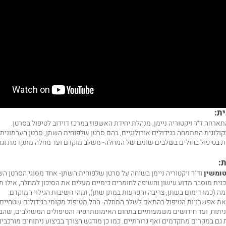
ת:
ארחה ד״ר ויקטוריה ניימן, מנהלת יחידת האשפוז במרכז דוידוב לטיפול בסרטן.
ונקולוגית המתמחה בגידולים אורולוגיים, בהם סרטן שלפוחית השתן, סרטן הערמונית,
ת בטיפול בחולים בשלבים שונים של המחלה- משלב מוקדם ועד מחלה מתקדמת וגר
:
טומשין
וד״ר ויקטוריה ניימן בשיחה על סרטן שלפוחית השתן- אחד מסוגי הסרטן הש
כנית מוסבר מדוע עישון וחשיפה לחומרים כימיים מעלים את הסיכון למחלה, אילו ת
מה (כמו דימום בשתן, צריבה והפרעות במתן שתן), ומהי חשיבות הגילוי המוקדם.
 את אפשרויות הטיפול בהתאם לשלב המחלה- החל מטיפול מקומי בגידולים שטחיים,
ניתוח, ועד חידושים משמעותיים בתחום האימונותרפיה והטיפולים המשולבים, שהב
גם במקרים מתקדמים ואף גרורתיים. כמו כן מודגש הצורך בביצוע ניתוחים מורכבי