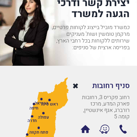
יצירת קשר ודרכי
הגעה למשרד
כמשרד מוביל בייצוג לקוחות פרטיים,
מרקמן טומשין ושות' מעניקים
שירותים ללקוחות בכל רחבי הארץ,
בפריסה ארצית של סניפים:
סניף רחובות
רחוב פקריס 3, רחובות
פארק המדע, מרכז
כרמיאל
ראש פינה
חיפה
רורברג, אגף אינשטיין,
קומה 5
עפולה
חדרה
פתח תקווה