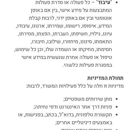
"
עיבוד
" – כל פעולה או סדרת פעולות
המתבצעות על מידע אישי, בין אם באופן
אוטומטי ובין אם באופן ידני, לרבות קבלת
המידע, איסופו, רישומו, שמירתו, ארגונו, עיבודו,
עיונו, גילויו, חשיפתו, העברתו, הפצתו, מסירתו,
התאמתו, סינונו, מיחזורו, שילובו, חיבורו,
חסימתו, מחיקתו או השמדה שלו, וכן כל שימוש,
טיפול או פעולה אחרת שנעשית במידע אישי
במסגרת פעילות כלשהי.
תחולת המדיניות
מדיניות זו חלה על כלל פעילויות המשרד, לרבות:
מתן שירותים משפטיים;
פניות דרך אתר האינטרנט ודפי נחיתה;
תקשורת טלפונית, בדוא"ל, בכתב, בפגישות, או
באמצעים דיגיטליים אחרים;