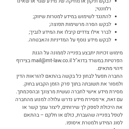
לבקש תיקון או מחיקה של מידע שגוי או שאינו
רלוונטי;
להתנגד לשימוש במידע למטרות שיווק;
לבקש הסרה מרשימות תפוצה;
לברר אילו צדדים קיבלו את המידע לגביך;
לבקש מידע נוסף על המדיניות והאבטחה.
מימוש זכויות יתבצע בפנייה לממונה על הגנת
הפרטיות במשרד בדוא"ל mail@mt-law.co.il בצירוף
זיהוי מתאים.
החברה תפעל לבחון כל בקשה בהתאם להוראות הדין
ולמסור את תשובתה בתוך פרק הזמן הקבוע בחוק.
מסירת מידע אישי לחברה נעשית מרצונך ובהסכמתך.
עם זאת, אי־מסירת מידע נדרש עלולה למנוע מהחברה
את היכולת לספק לך שירותים, ליצור עמך קשר או
לטפל בפנייה שהעברת, כולם או חלקם – בהתאם
לסוג המידע ולמטרת איסופו.