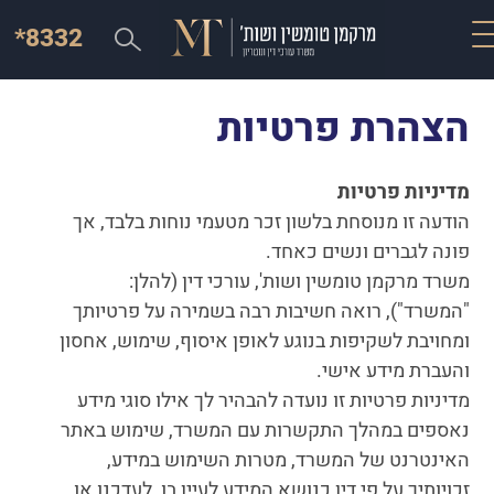
*8332
הצהרת פרטיות
מדיניות פרטיות
הודעה זו מנוסחת בלשון זכר מטעמי נוחות בלבד, אך
פונה לגברים ונשים כאחד.
משרד מרקמן טומשין ושות', עורכי דין (להלן:
"המשרד"), רואה חשיבות רבה בשמירה על פרטיותך
ומחויבת לשקיפות בנוגע לאופן איסוף, שימוש, אחסון
והעברת מידע אישי.
מדיניות פרטיות זו נועדה להבהיר לך אילו סוגי מידע
נאספים במהלך התקשרות עם המשרד, שימוש באתר
האינטרנט של המשרד, מטרות השימוש במידע,
זכויותיך על פי דין כנושא המידע לעיין בו, לעדכנו או