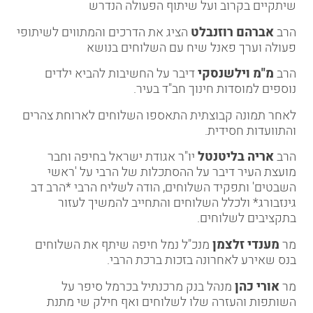
שיתקיים בקרוב ועל שיתוף הפעולה הנדרש
הרב
אברהם רוזנבלט
הציג את הדרכים והמתווים לשיתופי
פעולה וערך פאנל שיח עם השלוחים בנושא
הרב
מ"מ וילשנסקי
דיבר על החשיבות להביא ילדים
נוספים למוסדות חינוך חב"ד בעיר.
לאחר תמונה קבוצתית התאספו השלוחים לארוחת צהרים
והתוועדות חסידית.
הרב
אריה בליטנטל
יו"ר אגודת ישראל בחיפה וחבר
מועצת העיר דיבר על ההסתכלות של הרבי על 'ראשי
השבטים' ותפקיד השלוחים, הודה לשליח הרבי *הרב דב
גינזבורג* ולכלל השלוחים והתחייב להמשיך לעזור
בתקציבים לשלוחים.
מר
מענדי זלצמן
מנכ"ל נמל חיפה שיתף את השלוחים
בנס שאירע לאחרונה בזכות ברכת הרבי.
מר
אורי כהן
מנהל בנק מרכנתיל בכרמל סיפר על
השותפות והעזרה שלו לשלוחים ואף חילק שי מתנת