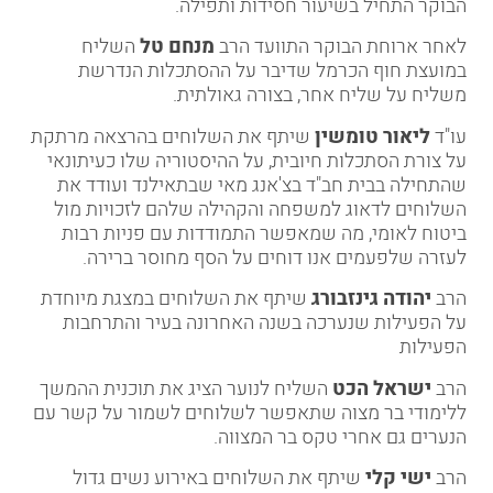
הבוקר התחיל בשיעור חסידות ותפילה.
לאחר ארוחת הבוקר התוועד הרב
מנחם טל
השליח
במועצת חוף הכרמל שדיבר על ההסתכלות הנדרשת
משליח על שליח אחר, בצורה גאולתית.
עו"ד
ליאור טומשין
שיתף את השלוחים בהרצאה מרתקת
על צורת הסתכלות חיובית, על ההיסטוריה שלו כעיתונאי
שהתחילה בבית חב"ד בצ'אנג מאי שבתאילנד ועודד את
השלוחים לדאוג למשפחה והקהילה שלהם לזכויות מול
ביטוח לאומי, מה שמאפשר התמודדות עם פניות רבות
לעזרה שלפעמים אנו דוחים על הסף מחוסר ברירה.
הרב
יהודה גינזבורג
שיתף את השלוחים במצגת מיוחדת
על הפעילות שנערכה בשנה האחרונה בעיר והתרחבות
הפעילות
הרב
ישראל הכט
השליח לנוער הציג את תוכנית ההמשך
ללימודי בר מצוה שתאפשר לשלוחים לשמור על קשר עם
הנערים גם אחרי טקס בר המצווה.
הרב
ישי קלי
שיתף את השלוחים באירוע נשים גדול