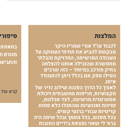
המלצות
סיפורי
לכבוד עו"ד אורי שמריז היקר
בתאונת 
מבקשת להביע את תודתי העמוקה על
מגורם חי
העבודה המרשימה, המדויקת והבלתי
והתביעה
מתפשרת שהובילה אותנו להצלחה
בתיק מורכב במיוחד – כזה שרבים
הטילו ספק אם בכלל ניתן להתמודד
איתו.
לאורך כל הדרך הפגנת שילוב נדיר של
קרא עוד
מקצועיות, חריפות מחשבתית ויכולת
אסטרטגית מרשימה, לצד סבלנות,
זמינות ואנושיות שהתגלו כלא פחות
קריטיות עבורי ברגעי קשים.
בכל מפגש, בכל מסמך ובכל שיחה היה
ברור לי שאני נמצאת בידיים הטובות