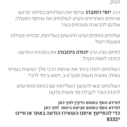
הבנק.
הרב
יוסי רוזנברג
שיתף את השלוחים בסיפור מרגש
מהימים האחרונים והציע לשלוחים את שיתוף הפעולה
שלהם להכשרת מטבחים בעיר.
שלוחים נוספים הציגו חיגושים בשליחות, תכניות פעילות
והצעות ייעול.
לסיום הציג הרב
יהודה גינזבורג
את התכנית החדשה
כהכנה לשנת הקהל:
השלוחים ילמדו ביחד את שיחות הרבי מלך המשיח בענייני
גאולה ומשיח משנת תנש"א-ב, ויסעו ביחד לרבי!
השלוחים יצאו להמשך השליחות עם כוחות מחודשים
להכנת העיר לקבלת פני משיח צדקנו.
למידע נוסף בתחום נזיקין
לחץ כאן
למידע נוסף בתחום תביעת ביטוח
לחץ כאן
כדי להתייעץ איתנו
השאירו הודעה באתר
או
חייגו
*8332