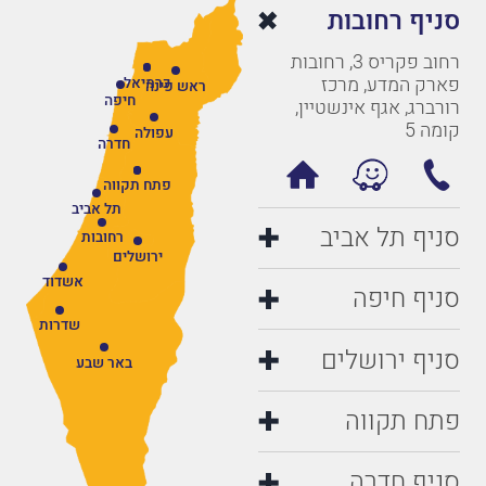
סניף רחובות
רחוב פקריס 3, רחובות
פארק המדע, מרכז
כרמיאל
ראש פינה
חיפה
רורברג, אגף אינשטיין,
קומה 5
עפולה
חדרה
פתח תקווה
תל אביב
סניף תל אביב
רחובות
ירושלים
אשדוד
סניף חיפה
שדרות
סניף ירושלים
באר שבע
פתח תקווה
סניף חדרה