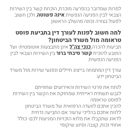
למרות שמדובר בהפרעה מוכרת, הוכחת קשר בין השירות
הצבאי לבין הפגיעה הנפשית
אינה פשוטה
, ולכן חשוב
לפעול בצורה נכונה מהשלב הראשון.
למה חשוב לפנות לעורך דין בתביעת פוסט
טראומה מול משרד הביטחון
?
תביעות להכרה
כנכי צה"ל
אינן מתבצעות אוטומטית- ועל
התובע להוכיח
קשר סיבתי ברור
בין השירות הצבאי לבין
הפגיעה הנפשית.
עורך דין המתמחה בייצוג חיילים ונפגעי שירות מול משרד
הביטחון ידע:
לנתח את פרטי השירות והאירועים שחוויתם
לגבש תשתית ראייתית שמחזקת את הקשר בין השירות
לפוסט טראומה
להכין אתכם לוועדה הרפואית של משרד הביטחון
ללוות אתכם בהליכי ערעור אם התביעה נדחית
לדאוג שתקבלו את מלוא הזכויות המגיעות לכם- כולל
אחוזי נכות, קצבה וסיוע שיקומי