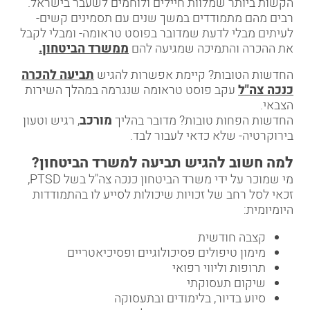
הקשות ביותר שמלוות חיילים ולוחמים לשעבר בישראל.
רבים מהם מתמודדים במשך שנים עם תסמינים קשים-
לעיתים מבלי לדעת שמדובר בפוסט טראומה- ומבלי לקבל
את ההכרה והתמיכה שמגיעה להם
ממשרד הביטחון.
החדשות הטובות? קיימת אפשרות להגיש
תביעה להכרה
כנכה צה"ל
עקב פוסט טראומה שנגרמה במהלך השירות
הצבאי.
החדשות הפחות טובות? מדובר בהליך
מורכב
, רגיש וטעון
בירוקרטיה- שלא כדאי לעבור לבד.
למה חשוב להגיש תביעה למשרד הביטחון
?
מי שמוכר על ידי משרד הביטחון כנכה צה"ל בשל PTSD,
זכאי לסל רחב של זכויות שיכולות לסייע לו בהתמודדות
היומיומית:
קצבה חודשית
מימון טיפולים פסיכולוגיים ופסיכיאטריים
תרופות וליווי רפואי
שיקום תעסוקתי
סיוע בדיור, בלימודים ובתעסוקה