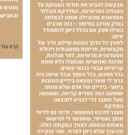
מבקשת להביע את תודתי העמוקה על
מגורם חי
העבודה המרשימה, המדויקת והבלתי
והתביעה
מתפשרת שהובילה אותנו להצלחה
בתיק מורכב במיוחד – כזה שרבים
הטילו ספק אם בכלל ניתן להתמודד
איתו.
לאורך כל הדרך הפגנת שילוב נדיר של
קרא עוד
מקצועיות, חריפות מחשבתית ויכולת
אסטרטגית מרשימה, לצד סבלנות,
זמינות ואנושיות שהתגלו כלא פחות
קריטיות עבורי ברגעי קשים.
בכל מפגש, בכל מסמך ובכל שיחה היה
ברור לי שאני נמצאת בידיים הטובות
ביותר- בידיים של אדם שלא מוותר,
שחושב כמה צעדים קדימה, ושעושה
מעל ומעבר כדי להגיע לתוצאה
הצודקת.
מעבר להיבט המשפטי, זכיתי גם לליווי
תומך ואמיתי, שאפשר לי להישאר
מאוזנת ובטוחה לאורך התקופה כולה.
זהו ערך שלא ניתן למדוד, ואני מוקירה