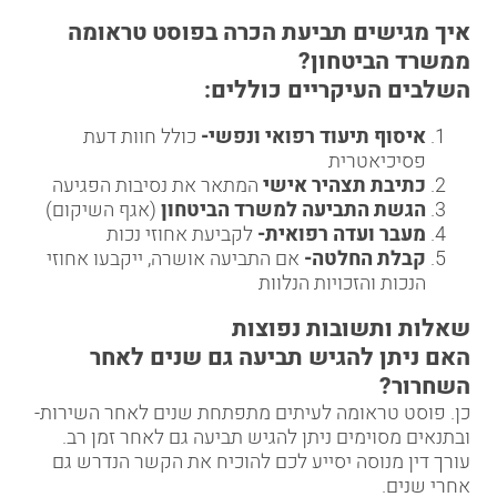
איך מגישים תביעת הכרה בפוסט טראומה
ממשרד הביטחון
?
השלבים העיקריים כוללים:
איסוף תיעוד רפואי ונפשי-
כולל חוות דעת
פסיכיאטרית
כתיבת תצהיר אישי
המתאר את נסיבות הפגיעה
הגשת התביעה למשרד הביטחון
(אגף השיקום)
מעבר ועדה רפואית-
לקביעת אחוזי נכות
קבלת החלטה-
אם התביעה אושרה, ייקבעו אחוזי
הנכות והזכויות הנלוות
שאלות ותשובות נפוצות
האם ניתן להגיש תביעה גם שנים לאחר
השחרור
?
כן. פוסט טראומה לעיתים מתפתחת שנים לאחר השירות-
ובתנאים מסוימים ניתן להגיש תביעה גם לאחר זמן רב.
עורך דין מנוסה יסייע לכם להוכיח את הקשר הנדרש גם
אחרי שנים.