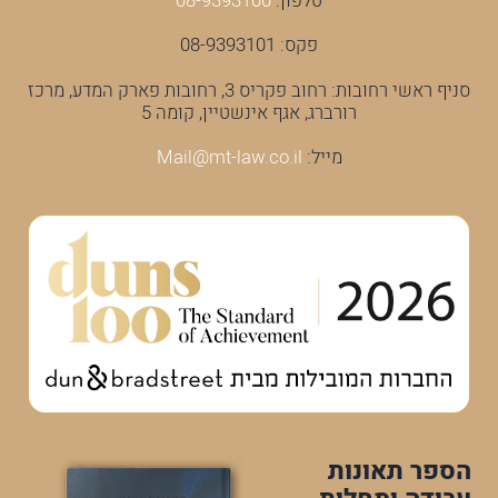
טלפון:
08-9393100
פקס: 08-9393101
סניף ראשי רחובות: רחוב פקריס 3, רחובות פארק המדע, מרכז
רורברג, אגף אינשטיין, קומה 5
מייל:
Mail@mt-law.co.il
הספר תאונות