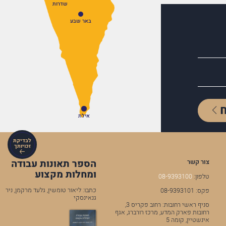
שדרות
באר שבע
אילת
לבדיקת
זכויותך
הספר תאונות עבודה
צור קשר
ומחלות מקצוע
טלפון:
08-9393100
כתבו: ליאור טומשין, גלעד מרקמן, ניר
פקס: 08-9393101
גנאינסקי
סניף ראשי רחובות: רחוב פקריס 3,
רחובות פארק המדע, מרכז רורברג, אגף
אינשטיין, קומה 5