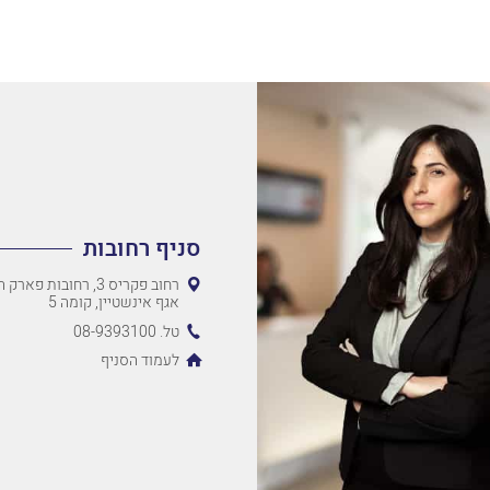
סניף רחובות
רחוב פקריס 3, רחובות 
אגף אינשטיין, קומה 5
טל. 08-9393100
לעמוד הסניף