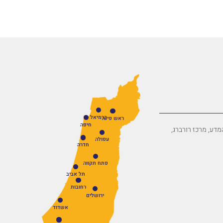
כרמיאל
ראש פינה
חיפה
פארק המדע, מרכז רורברג,
עפולה
חדרה
פתח תקווה
תל אביב
רחובות
ירושלים
אשדוד