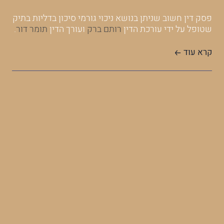
"
מחי
סך של 00
פסק דין חשוב שניתן בנושא ניכוי גורמי סיכון בדליות בתיק
התיק
שטופל על ידי עורכת הדין
רותם ברק
ועורך הדין
תומר דור
.
קרא
קרא עוד
בית
ברג
המש
איר
הקש
בית 
ברג
הגבו
המצ
קרא
איר