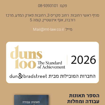
טלפון:
08-9393100
פקס: 08-9393101
סניף ראשי רחובות: רחוב פקריס 3, רחובות פארק המדע, מרכז
רורברג, אגף אינשטיין, קומה 5
מייל:
Mail@mt-law.co.il
הספר תאונות