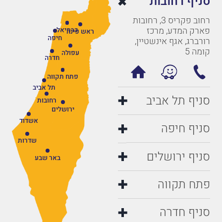
סניף רחובות
רחוב פקריס 3, רחובות
פארק המדע, מרכז
כרמיאל
ראש פינה
חיפה
רורברג, אגף אינשטיין,
קומה 5
עפולה
חדרה
פתח תקווה
תל אביב
סניף תל אביב
רחובות
ירושלים
אשדוד
סניף חיפה
שדרות
סניף ירושלים
באר שבע
פתח תקווה