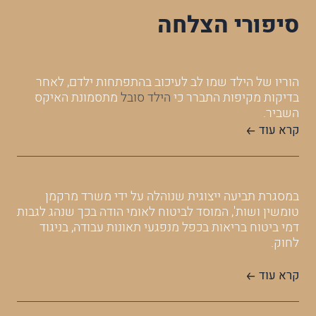
סיפורי הצלחה
הוריו של הילד שמו לב לעיכוב בהתפתחות ילדם, לאחר
בתב
בדיקות מקיפות התברר כי
הילד סובל
מתסמונת האיקס
בע"
השביר.
בית
משר
קרא עוד
הצד
עני
המש
תכול
במסגרת תביעה ייצוגית שנוהלה על ידי משרד מרקמן
המב
טומשין ושות', המוסד לביטוח לאומי הודה בכך שנהג לגבות
תכול
דמי ביטוח בריאות בכפל מנפגעי תאונות עבודה, בניגוד
בין 
לחוק.
לצי
משו
קרא עוד
לפי 
בתו