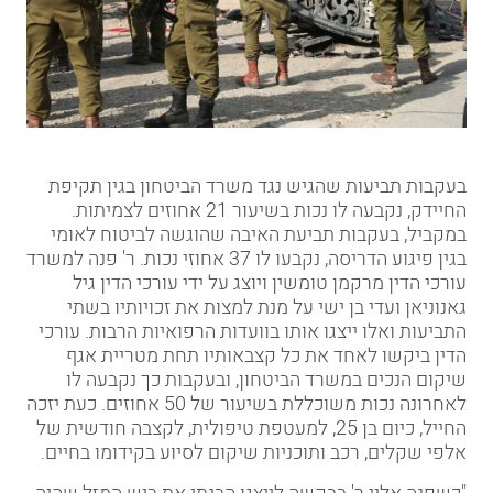
בעקבות תביעות שהגיש נגד
משרד הביטחון
בגין תקיפת
החיידק, נקבעה לו נכות בשיעור 21 אחוזים לצמיתות.
במקביל, בעקבות תביעת האיבה שהוגשה לביטוח לאומי
בגין פיגוע הדריסה, נקבעו לו 37 אחוזי נכות. ר' פנה למשרד
עורכי הדין
מרקמן טומשין
ויוצג על ידי עורכי הדין גיל
גאנוניאן ועדי בן ישי על מנת למצות את זכויותיו בשתי
התביעות ואלו ייצגו אותו בוועדות הרפואיות הרבות. עורכי
הדין ביקשו לאחד את כל קצבאותיו תחת מטריית אגף
שיקום הנכים במשרד הביטחון, ובעקבות כך נקבעה לו
לאחרונה נכות משוכללת בשיעור של 50 אחוזים. כעת יזכה
החייל, כיום בן 25, למעטפת טיפולית, לקצבה חודשית של
אלפי שקלים, רכב ותוכניות שיקום לסיוע בקידומו בחיים.