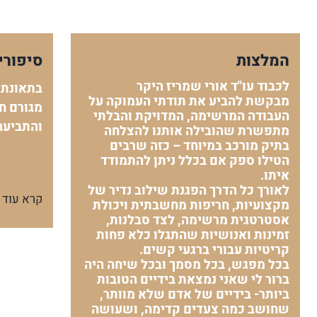
המלצות
סיפורי
לכבוד עו"ד אורי שמריז היקר
בתאונת 
מבקשת להביע את תודתי העמוקה על
מגורם חי
העבודה המרשימה, המדויקת והבלתי
והתביעה
מתפשרת שהובילה אותנו להצלחה
בתיק מורכב במיוחד – כזה שרבים
הטילו ספק אם בכלל ניתן להתמודד
איתו.
לאורך כל הדרך הפגנת שילוב נדיר של
קרא עוד
מקצועיות, חריפות מחשבתית ויכולת
אסטרטגית מרשימה, לצד סבלנות,
זמינות ואנושיות שהתגלו כלא פחות
קריטיות עבורי ברגעי קשים.
בכל מפגש, בכל מסמך ובכל שיחה היה
ברור לי שאני נמצאת בידיים הטובות
ביותר- בידיים של אדם שלא מוותר,
שחושב כמה צעדים קדימה, ושעושה