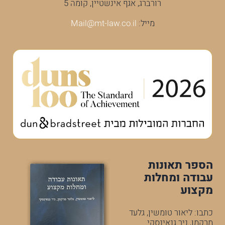
רורברג, אגף אינשטיין, קומה 5
מייל:
Mail@mt-law.co.il
הספר תאונות
עבודה ומחלות
מקצוע
כתבו: ליאור טומשין, גלעד
מרקמן, ניר גנאינסקי