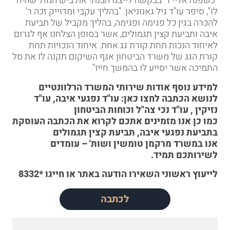
"כשפנה אליי ר' בבקשה לייצגו הבנתי את ביש המזל שהיה
לו", סיפר עו"ד
גיל גאנוניאן
. "בהליך עקבי ומדוייק זכה ר'
להכרה בגין כל פגימה ופגימה, בהליך מקביל של תביעת
איבה ותביעת קצין תגמולים, אשר בסופן הצלחנו אף לגרום
לאיחוד הנכות תחת קורת גג אחת. איחוד הנכויות תחת
קורת הגג של משרד הביטחון אגף השיקום תקנה לו את סל
התמיכה אשר יסייע לו בהמשך חייו".
למידע נוסף אודות שירותי המשרד הרלוונטיים
לנושא הכתבה לחצו כאן:
עו"ד נפגעי איבה
,
עו"ד
נזיקין
,
עו"ד נכי צה"ל וכוחות הביטחון
כמו כן אנו מזמינים אתכם לקרוא את הכתבה העוסקת
ב
תביעת נפגעי איבה
,
תביעת קצין תגמולים
אנו במשרד מרקמן טומשין ושות' – עומדים
לשירותכם תמיד.
לייעוץ ראשוני
השאירו הודעה באתר
או
חייגו *8332
לכתבה