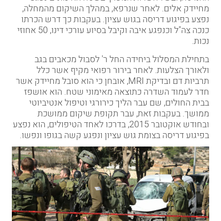
מחיידק אלים. לאחר שנרפא, במהלך השיקום מהמחלה,
נפצע בפיגוע דריסה בגוש עציון. בעקבות כך דרש הכרתו
כ
נכה צה"ל
וכנפגע איבה וקיבל בסיוע עורכי דינו, 50 אחוזי
נכות.
בתחילת המסלול ביחידה החל ר' לסבול מכאבים בגב
ולאורך הצלעות. לאחר בירור רפואי מקיף אשר כלל
תרביות דם ובדיקת MRI, אובחן כי הוא סובל מחיידק אשר
חדר לעמוד השדרה כתוצאה מאימוני שטח. הוא אושפז
בבית החולים, שם עבר הליך כירורגי וטיפול אנטיביוטי
ממושך. בעקבות זאת, עבר תקופת שיקום ממושכת
ובחודש אוקטובר 2015, בדרכו לאחד הטיפולים, הוא נפצע
בפיגוע דריסה בצומת גוש עציון ונפגע קשה בגופו ונפשו.