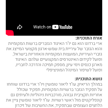
אורח התוכנית:
ארי ברדוגו הוא גם יו"ר ה
איגוד הגזברים ברשות המקומיות
והוא הגזבר של עיריית בית שמש-ארגון מקצועי המייצג את
גזברי העיריות, המועצות המקומיות והאזוריות בישראל,
ופועל לקידום האינטרסים המקצועיים שלהם. האיגוד
מארגן כנסים וימי עיון, מספק תמיכה והדרכה לחבריו,
ופועל לשיפור המינהל המוניציפלי
נושא התוכנית:
במהל
ך
הריא
י
ון, עו"ד
ליאור טומשין ויו"ר ארי ברדוגו שוחחו
על תפקיד הגזבר ברשויות המקומיות, תפקיד שכולל
אחריות תקציבית גבוהה, מורכבויות ניהוליות ולעיתים גם
קונפליקטים מול ראשי רשויות. עו"ד ליאור טומשין ציין את
הלחצים העצומים שבתפקיד, את החשיבות של זיכרון