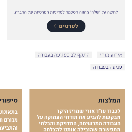
לחיצה על ״שלח״ מהווה הסכמה למדיניות הפרטיות של החברה.
לפרטים
אירוע מוחי
התקף לב כפגיעה בעבודה
פגיעה בעבודה
המלצות
סיפורי
לכבוד עו"ד אורי שמריז היקר
בתאונת 
מבקשת להביע את תודתי העמוקה על
מגורם חי
העבודה המרשימה, המדויקת והבלתי
והתביעה
מתפשרת שהובילה אותנו להצלחה