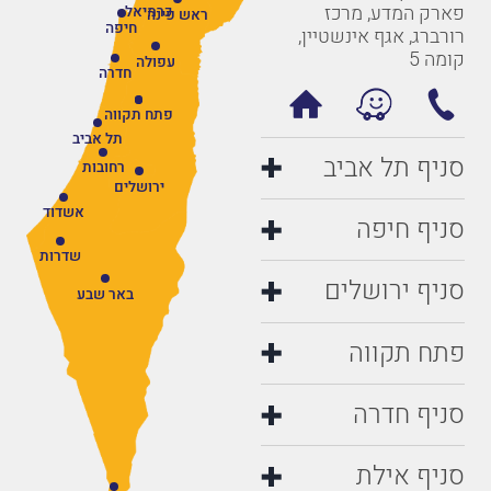
פארק המדע, מרכז
כרמיאל
ראש פינה
חיפה
רורברג, אגף אינשטיין,
קומה 5
עפולה
חדרה
פתח תקווה
תל אביב
סניף תל אביב
רחובות
ירושלים
אשדוד
סניף חיפה
שדרות
סניף ירושלים
באר שבע
פתח תקווה
סניף חדרה
סניף אילת