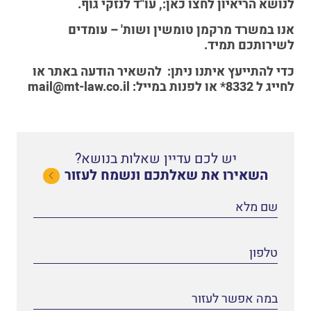
לנושא הריאיון לחצו כאן:,
עו"ד לנזקי גוף
.
אנו במשרד מרקמן טומשין ושות' – עומדים
לשירותכם תמיד.
כדי להתייעץ איתנו
ניתן:
להשאיר הודעה באתר
או
לחייג ל
8332*
או לפנות במייל:
mail@mt-law.co.il
יש לכם עדיין שאלות בנושא?
השאירו את שאלתכם ונשמח לעזור