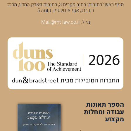
סניף ראשי רחובות: רחוב פקריס 3, רחובות פארק המדע, מרכז
רורברג, אגף אינשטיין, קומה 5
מייל:
Mail@mt-law.co.il
הספר תאונות
עבודה ומחלות
מקצוע