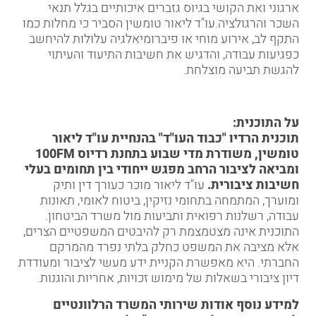
ארגוני ואת הקושי בגיוס גזברים איכותיים בגלל תנאי
השכר והרגולציה.עו"ד ליאור טומשין הסביר כי מחלות כמו
התקף לב
,
אירוע מוחי
או פיברומיאלגיה עלולות להיחשב
כ
פגיעות עבודה
, והדגיש את חשיבות התיעוד והעיתוי
להגשת תביעה מוצלחת.
על התוכנית:
תוכנית הרדיו "כבוד העו"ד" בהנחיית עו"ד
ליאור
טומשין
, משודרת מדי שבוע בתחנת רדיוס 10
0FM
ומביאה לציבור הרחב מפגש ייחודי בין תחומים בעלי
חשיבות ציבורית.
עו"ד ליאור מוכר כעורך דין ותיק
ומוערך, המתמחה בתחומי
נזיקין
, ביטוח לאומי,
תאונות
עבודה
,
רשלנות רפואית
ותביעות מול
משרד הביטחון
.
התוכנית אינה מצטמצמת רק להיבטים המשפטיים הצרים,
אלא מציבה את המשפט כחלק בלתי נפרד מהמרקם
החברתי. היא מאפשרת הקניית ידע מעשי לציבור ומעודדת
דיון ציבורי בשאלות של מימוש זכויות, אחריות והוגנות.
למידע נוסף אודות שירותי המשרד הרלוונטיים