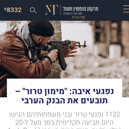
*8332
דף הבית
נפגעי איבה: "מימון טרור" –
תובעים את הבנק הערבי
1132 נפגעי טרור ובני משפחותיהם הגישו
היום תביעה תקדימית בסך מעל ל-20