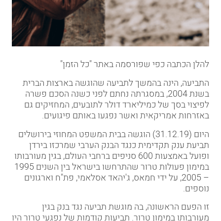
להלן הכתבה כפי שפורסמה באתר "כל הזמן"
התביעה, הינה בהמשך לתביעה שהוגשה בארצות הברית
בשנת 2004, במסגרתה נחתם לפני כשנה הסכם פשרה
לפיצוי בסך של כמיליארד דולר לתובעים, המחזיקים גם
באזרחות אמריקאית ואשר נפגעו באותם פיגועים.
היום (31.12.19) הוגשה בבית המשפט המחוזי בירושלים
תביעת
ענק תקדימית כנגד הבנק הערבי שמרכזו בירדן
ופועל באמצעות 600 סניפים ברחבי העולם, בגין מעורבותו
במימון פעולות טרור שהתרחשו בישראל בין השנים 1995
– 2005, על ידי חמאס, ג'יהאד אסלאמי, פת"ח וארגונים
נוספים.
זו הפעם הראשונה, בה מוגשת תביעה נגד בנק בגין
מעורבותו במימון טרור. תביעות קודמות של נפגעי טרור היו