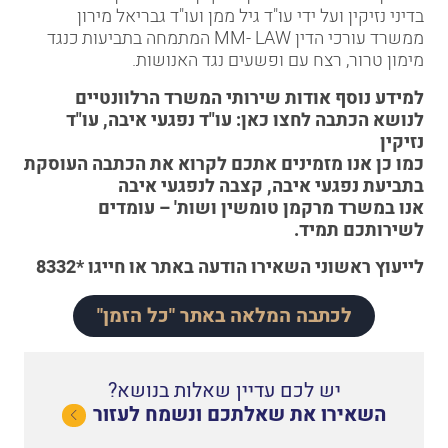
בדיני נזיקין ועל ידי עו"ד גיל ממן ועו"ד גבריאל מירון
ממשרד עורכי הדין MM- LAW המתמחה בתביעות כנגד
מימון טרור, רצח עם ופשעים נגד האנושות.
למידע נוסף אודות שירותי המשרד הרלוונטיים
לנושא הכתבה לחצו כאן:
עו"ד נפגעי איבה
,
עו"ד
נזיקין
כמו כן אנו מזמינים אתכם לקרוא את הכתבה העוסקת
ב
תביעת נפגעי איבה
,
קצבה לנפגעי איבה
אנו במשרד מרקמן טומשין ושות' – עומדים
לשירותכם תמיד.
לייעוץ ראשוני
השאירו הודעה באתר
או
חייגו *8332
לכתבה המלאה באתר "כל הזמן"
יש לכם עדיין שאלות בנושא?
השאירו את שאלתכם ונשמח לעזור