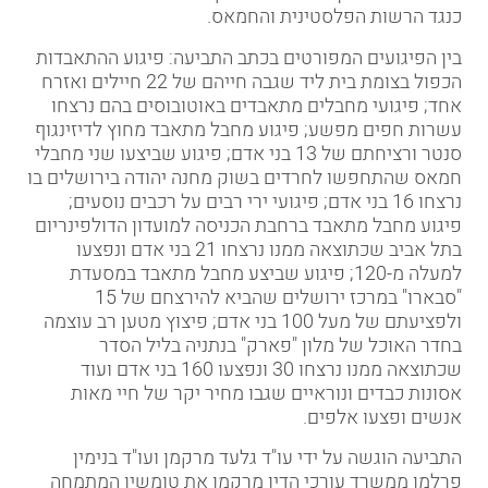
כנגד הרשות הפלסטינית והחמאס.
בין הפיגועים המפורטים בכתב התביעה: פיגוע ההתאבדות
הכפול בצומת בית ליד שגבה חייהם של 22 חיילים ואזרח
אחד; פיגועי מחבלים מתאבדים באוטובוסים בהם נרצחו
עשרות חפים מפשע; פיגוע מחבל מתאבד מחוץ לדיזינגוף
סנטר ורציחתם של 13 בני אדם; פיגוע שביצעו שני מחבלי
חמאס שהתחפשו לחרדים בשוק מחנה יהודה בירושלים בו
נרצחו 16 בני אדם; פיגועי ירי רבים על רכבים נוסעים;
פיגוע מחבל מתאבד ברחבת הכניסה למועדון הדולפינריום
בתל אביב שכתוצאה ממנו נרצחו 21 בני אדם ונפצעו
למעלה מ-120; פיגוע שביצע מחבל מתאבד במסעדת
"סבארו" במרכז ירושלים שהביא להירצחם של 15
ולפציעתם של מעל 100 בני אדם; פיצוץ מטען רב עוצמה
בחדר האוכל של מלון "פארק" בנתניה בליל הסדר
שכתוצאה ממנו נרצחו 30 ונפצעו 160 בני אדם ועוד
אסונות כבדים ונוראיים שגבו מחיר יקר של חיי מאות
אנשים ופצעו אלפים.
התביעה הוגשה על ידי עו"ד
גלעד מרקמן
ועו"ד
בנימין
פרלמן
ממשרד עורכי הדין מרקמן את טומשין
המתמחה