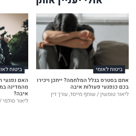
אולי יעניין אותך
ביטוח לאומי
ביטוח לאומ
אתם בסטרס בגלל המלחמה? ייתכן ויכירו
האם נפגעי ה
בכם כנפגעי פעולות איבה
מהמדינה במס
איבה?
ליאור טומשין / שותף מייסד, עורך דין
ליאור סולמי /