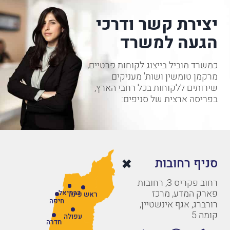
יצירת קשר ודרכי
הגעה למשרד
כמשרד מוביל בייצוג לקוחות פרטיים,
מרקמן טומשין ושות' מעניקים
שירותים ללקוחות בכל רחבי הארץ,
בפריסה ארצית של סניפים:
סניף רחובות
רחוב פקריס 3, רחובות
פארק המדע, מרכז
כרמיאל
ראש פינה
חיפה
רורברג, אגף אינשטיין,
קומה 5
עפולה
חדרה