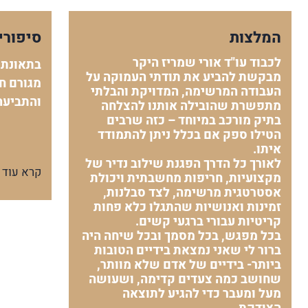
המלצות
סיפורי
לכבוד עו"ד אורי שמריז היקר
בתאונת 
מבקשת להביע את תודתי העמוקה על
מגורם חי
העבודה המרשימה, המדויקת והבלתי
והתביעה
מתפשרת שהובילה אותנו להצלחה
בתיק מורכב במיוחד – כזה שרבים
הטילו ספק אם בכלל ניתן להתמודד
איתו.
לאורך כל הדרך הפגנת שילוב נדיר של
קרא עוד
מקצועיות, חריפות מחשבתית ויכולת
אסטרטגית מרשימה, לצד סבלנות,
זמינות ואנושיות שהתגלו כלא פחות
קריטיות עבורי ברגעי קשים.
בכל מפגש, בכל מסמך ובכל שיחה היה
ברור לי שאני נמצאת בידיים הטובות
ביותר- בידיים של אדם שלא מוותר,
שחושב כמה צעדים קדימה, ושעושה
מעל ומעבר כדי להגיע לתוצאה