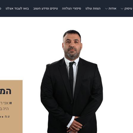
עיסוק
אודות
הצוות שלנו
סיפורי הצלחה
טיפים ומידע חשוב
בואו לעבוד אצלנו
ס
המל
דין דוד פורמן העניק לי שירות מקצועי, אדיב ויסודי. הוא היה
אני ר
קשוב ודאג שהכול יתנהל בצורה חלקה ובטוחה.…
היה ב
ע.מ