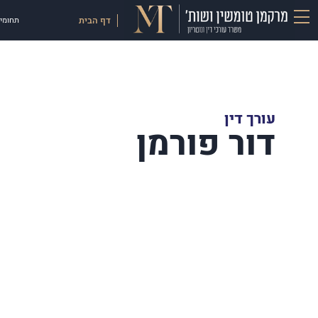
דף הבית
תחומי 
עורך דין
דור פורמן
צה להמליץ מכל הלב על עורך הדין דוד פורמן. מהרגע הראשון
עורך ה
ור שמדובר באדם רציני, מדויק ובעל ניסיון,…
זמין, 
ח.ד