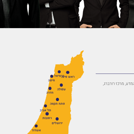
כרמיאל
ראש פינה
חיפה
פארק המדע, מרכז רורברג,
עפולה
חדרה
פתח תקווה
תל אביב
רחובות
ירושלים
אשדוד