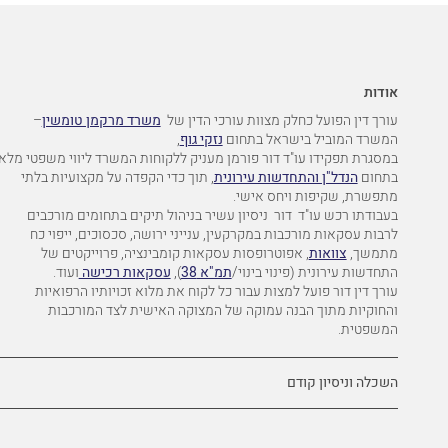
אודות
עורך
דין
הפועל
כחלק
מצוות
עורכי
הדין
של
משרד מרקמן טומשין
–
המשרד המוביל בישראל בתח
ום
נזקי גוף
,
במסגרת תפקידו
עו"ד דור פורמן
מעניק
ללקוחות
המשרד
ליווי
משפטי
מלא
בתחום
הנדל"ן והתחדשות עירונית
,
תוך
כדי
הקפדה
על
מקצועיות
בלתי
מתפשרת
,
שקיפות
ויחס
אישי
.
בעבודתו
רכש
עו"ד
דור
ניסיון
עשיר
בניהול
תיקים
בתחומים
מורכבים
לרבות
עסקאות מורכבות ב
מקרק
עין,
ענייני ירושה, סכסוכים, ייפוי
כח
מתמשך,
צוואות
, אפוטרופסות
ע
סקאות
קומבינציה,
פרוייקטים
של
התחדשות עירונית (פינוי בינוי/
תמ"א 38
),
עסקאות רכישה
ועוד
.
עורך
דין דור
פועל
למצות
עבור
כל
לקוח
את
מלוא
זכויותיו הרפואיות
והחוקיות מתוך
הבנה
עמוקה
של
המצוקה
האישית
לצד
המורכבות
המשפטית
.
השכלה וניסיון קודם