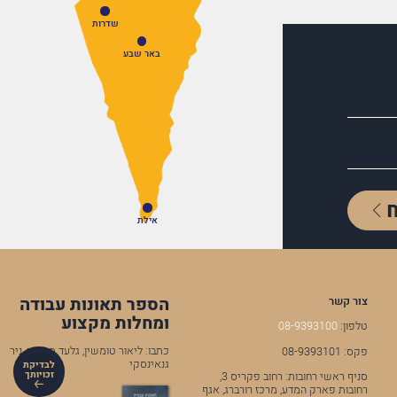
שדרות
באר שבע
אילת
הספר תאונות עבודה
צור קשר
ומחלות מקצוע
טלפון:
08-9393100
כתבו: ליאור טומשין, גלעד מרקמן, ניר
פקס: 08-9393101
גנאינסקי
לבדיקת
זכויותך
סניף ראשי רחובות: רחוב פקריס 3,
רחובות פארק המדע, מרכז רורברג, אגף