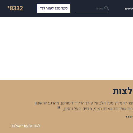
*8332
חפש
ניפים
כיצד נוכל לעזור לך?
צות
וצה להמליץ מכל הלב על עורך הדין דוד פורמן. מהרגע הראשון
עורך 
רור שמדובר באדם רציני, מדויק ובעל ניסיון,…
זמין,
ח.ד
לעוד סיפורי הצלחה