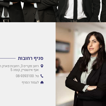
סניף רחובות
רחוב פקריס 3, רחובות 
אגף אינשטיין, קומה 5
טל. 08-9393100
לעמוד הסניף