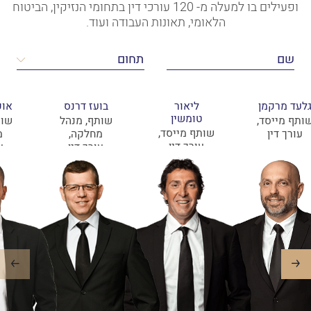
ופעילים בו למעלה מ- 120 עורכי דין בתחומי הנזיקין, הביטוח
הלאומי, תאונות העבודה ועוד.
לעד מרקמן
ליאור
בועז דרנס
אופ
טומשין
ותף מייסד,
שותף, מנהל
שות
שותף מייסד,
עורך דין
מחלקה,
מ
עורך דין
עורך דין
ע