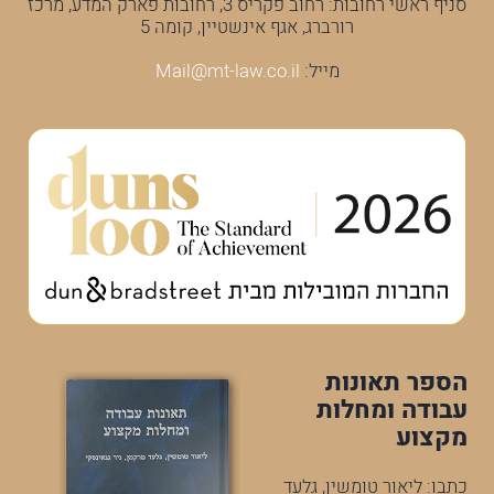
סניף ראשי רחובות: רחוב פקריס 3, רחובות פארק המדע, מרכז
רורברג, אגף אינשטיין, קומה 5
מייל:
Mail@mt-law.co.il
הספר תאונות
עבודה ומחלות
מקצוע
כתבו: ליאור טומשין, גלעד