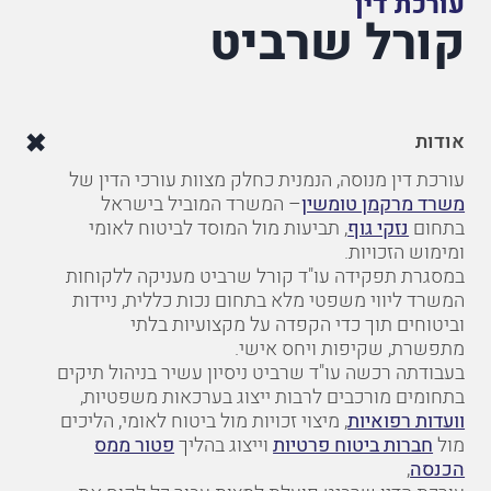
עורכת דין
קורל שרביט
אודות
עורכת דין מנוסה, הנמנית כחלק מצוות עורכי הדין של
משרד מרקמן טומשין
–
המשרד המוביל בישראל
בתחום
נזקי גוף
,
תביעות מול המוסד לביטוח לאומי
ומימוש הזכויות.
במסגרת תפקידה עו"ד
קורל שרביט
מעניקה ללקוחות
המשרד ליווי משפטי מלא בתחום נכות כללית, ניידות
וביטוחים
תוך כדי הקפדה על מקצועיות בלתי
מתפשרת, שקיפות ויחס אישי
.
בעבודתה רכשה עו"ד שרביט ניסיון עשיר בניהול תיקים
בתחומים מורכבים
לרבות ייצוג בערכאות משפטיות,
וועדות רפואיות
,
מיצוי זכויות מול ביטוח לאומי, הליכים
מול
חברות ביטוח פרטיות
וייצוג בהליך
פטור ממס
הכנסה
,