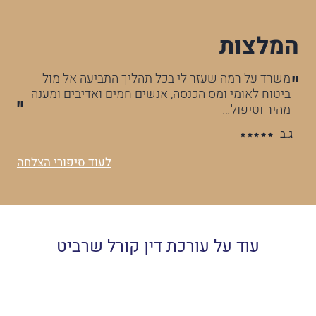
המלצות
 בכל תהליך התביעה אל מול
עו"ד קורל שרביט ליוותה אות
ה, אנשים חמים ואדיבים ומענה
קשובה ותומכת. תמיד הייתה זמ
לי שקט נפשי.
א.ד
לעוד סיפורי הצלחה
עוד על עורכת דין קורל שרביט