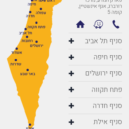
פארק המדע, מרכז
ראש פינה
חיפה
רורברג, אגף אינשטיין,
קומה 5
עפולה
חדרה
פתח תקווה
תל אביב
סניף תל אביב
רחובות
ירושלים
אשדוד
סניף חיפה
שדרות
סניף ירושלים
באר שבע
פתח תקווה
סניף חדרה
סניף אילת
אילת