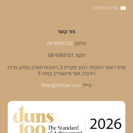
עמוד הפייסבוק
ערוץ היוטיוב
צור קשר
טלפון:
08-9393100
פקס: 08-9393101
סניף ראשי רחובות: רחוב פקריס 3, רחובות פארק המדע, מרכז
רורברג, אגף אינשטיין, קומה 5
מייל:
Mail@mt-law.co.il