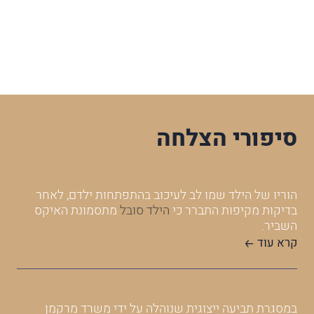
סיפורי הצלחה
הוריו של הילד שמו לב לעיכוב בהתפתחות ילדם, לאחר
בתב
בדיקות מקיפות התברר כי
הילד סובל
מתסמונת האיקס
בע"
השביר.
בית
משר
קרא עוד
הצד
עני
המש