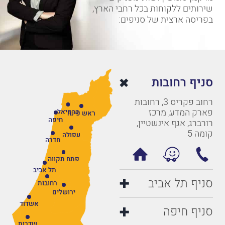
מרקמן טומשין ושות' מעניקים
שירותים ללקוחות בכל רחבי הארץ,
בפריסה ארצית של סניפים:
סניף רחובות
רחוב פקריס 3, רחובות
פארק המדע, מרכז
כרמיאל
ראש פינה
חיפה
רורברג, אגף אינשטיין,
קומה 5
עפולה
חדרה
פתח תקווה
תל אביב
סניף תל אביב
רחובות
ירושלים
אשדוד
סניף חיפה