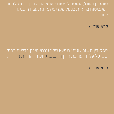
תכול
במסגרת תביעה ייצוגית שנוהלה על ידי משרד מרקמן
המב
טומשין ושות', המוסד לביטוח לאומי הודה בכך שנהג לגבות
תכול
דמי ביטוח בריאות בכפל מנפגעי תאונות עבודה, בניגוד
בין 
לחוק.
לצי
משו
קרא עוד
לפי 
בתו
"
מחי
סך של 00
פסק דין חשוב שניתן בנושא ניכוי גורמי סיכון בדליות בתיק
התיק
שטופל על ידי עורכת הדין
רותם ברק
ועורך הדין
תומר דור
.
קרא
קרא עוד
בית
ברג
המש
איר
הקש
בית 