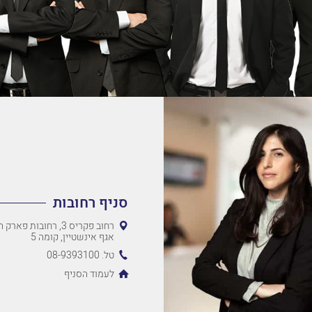
סניף רחובות
רחוב פקריס 3, רחובות 
אגף אינשטיין, קומה 5
טל. 08-9393100
לעמוד הסניף