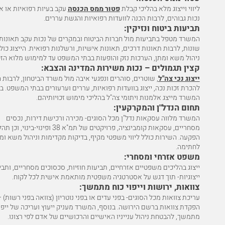
ליווי וייצוג מלא בהליכי קבלת
פטור ממס הכנסה
עקב בעיות רפואיות או אח
נכות גבוהים, לרבות הכנה לוועדות רפואיות והגשת עררים.
תביעות ביטוח ונזיקין:
המשרד מטפל בתביעות מול חברות הביטוח ובמקרים של נכות עקב תאונות
שונות, לרבות תאונות דרכים, תאונות אישיות, ורשלנות רפואית. הייצוג כול
ניהול משא ומתן, הערכות נזק והופעות בבתי המשפט עד למימוש מלוא הזכו
קצין תגמולים – נכות משירות המדינה והצבא:
ייצוג נכי צה"ל
, שוטרים, סוהרים ונפגעי איבה מול משרד הביטחון, לרבות 
להכרת זכות נכה, ייצוג בוועדות רפואיות, עררים וערעורים בבתי המשפט. בנ
המשרד מייצג אלמנות ויתומי צה"ל בהליכי מימוש זכויותיהם.
תחום הנדל"ן והמקרקעין:
המשרד מלווה עסקאות נדל"ן מכל הסוגים- מכירה ורכישת דירות, נכסים
מסחריים, עסקאות קומבינציה, פרויקטים של תמ"א 38 ופינוי-בינוי,
הפקעה. השירות כולל ליווי משפטי מקיף, בדיקות מקדימות וניהול משא ומ
לחתימה.
משפט אזרחי ומסחרי:
ייצוג בהליכים משפטיים אזרחיים, תביעות חוזיות, סכסוכים מסחריים, ותבי
ייצוגיות- תוך דגש על אסטרטגיה משפטית מותאמת אישית לכל לקוח.
צוואות, ירושות וייפוי כוח מתמשך:
עריכת צוואות מכל הסוגים- בפני עדים או בפני נוטריון (צוואה בפני רשות) –
הפקדת צוואות ברשם הירושה. בנוסף, המשרד מעניק ייעוץ ועריכה של ייפוי
מתמשך, להבטחת ניהול ענייניו האישיים והרכושיים של אדם לפי רצונו.