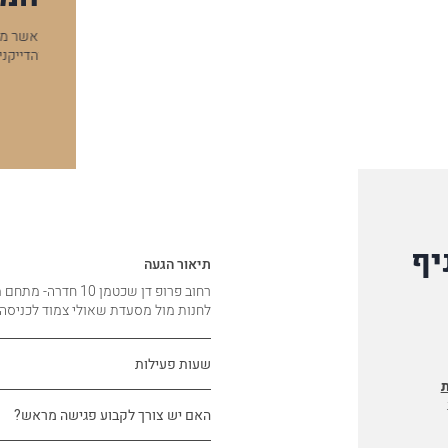
 להודעות מקרב לב לעו"ד דוד אילוז, אשר מלווה אותי ואת בעלי
"רצית
שנתיים וחצי; על עבודתו המקצועית והדייקנית;, על.. »
הצמוד
ה המלאה
להמל
סיגל, קר
יף
תיאור הגעה
רחוב פרופ דן שכטמן 10 חדרה- מתחם מול החוף וילג בניין B קומה 2.
לחנות מול מסעדת שאולי צמוד לכניסה ל
שעות פעילות
ת
האם יש צורך לקבוע פגישה מראש?