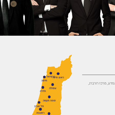
כרמיאל
ראש פינה
חיפה
פארק המדע, מרכז רורברג,
עפולה
חדרה
פתח תקווה
תל אביב
רחובות