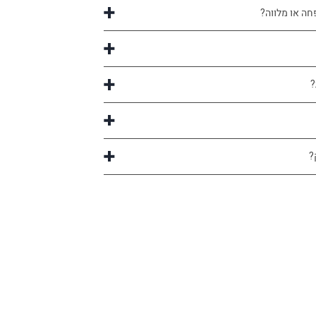
חה או מלווה?
?
?