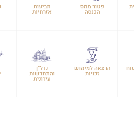
ת
פטור ממס
תביעות
נ
הכנסה
אזרחיות
וח
הרצאה למימוש
נדל"ן
ת
זכויות
והתחדשות
י
עירונית