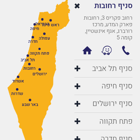
סניף רחובות
רחוב פקריס 3, רחובות
פארק המדע, מרכז
כרמיאל
ראש פינה
חיפה
רורברג, אגף אינשטיין,
קומה 5
עפולה
חדרה
פתח תקווה
תל אביב
סניף תל אביב
רחובות
ירושלים
אשדוד
סניף חיפה
שדרות
סניף ירושלים
באר שבע
פתח תקווה
סניף חדרה