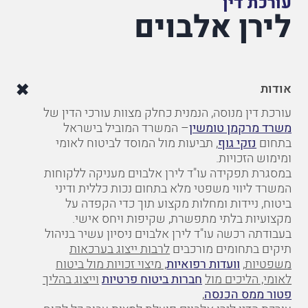
עורכת דין
לירן אלבוים
אודות
עורכת דין מנוסה, הנמנית כחלק מצוות עורכי הדין של
משרד מרקמן טומשין
– המשרד המוביל בישראל
בתחום
נזקי גוף
, תביעות מול המוסד לביטוח לאומי
ומימוש הזכויות.
במסגרת תפקידה עו"ד לירן אלבוים מעניקה ללקוחות
המשרד ליווי משפטי מלא בתחום נכות כללית ודיני
ביטוח, ניידות ומחלות מקצוע תוך כדי הקפדה על
מקצועיות בלתי מתפשרת, שקיפות ויחס אישי.
בעבודתה רכשה עו"ד לירן אלבוים ניסיון עשיר בניהול
תיקים בתחומים מורכבים
לרבות ייצוג בערכאות
משפטיות,
וועדות רפואיות
,
מיצוי זכויות מול ביטוח
לאומי, הליכים מול
חברות ביטוח פרטיות
וייצוג בהליך
פטור ממס הכנסה
,