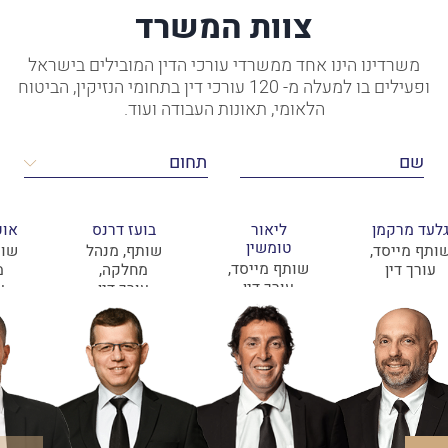
צוות המשרד
משרדינו הינו אחד ממשרדי עורכי הדין המובילים בישראל
ופעילים בו למעלה מ- 120 עורכי דין בתחומי הנזיקין, הביטוח
הלאומי, תאונות העבודה ועוד.
לעד מרקמן
ליאור
בועז דרנס
אופ
טומשין
ותף מייסד,
שותף, מנהל
שות
שותף מייסד,
עורך דין
מחלקה,
מ
עורך דין
עורך דין
ע