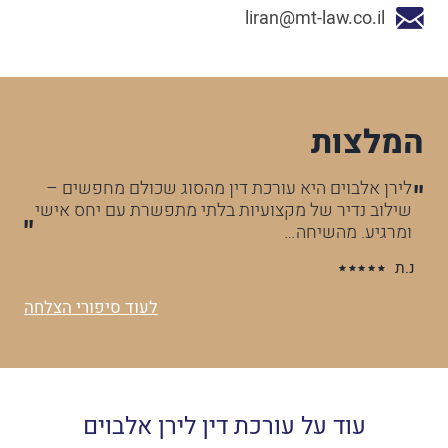
liran@mt-law.co.il
המלצות
לירן אלבוים היא עורכת דין מהסוג שכולם מחפשים –
עו
ה
שילוב נדיר של מקצועיות בלתי מתפשרת עם יחס אישי
מק
ומרגיע. מהשיחה…
או
נ.ת
א.ו
לעוד סיפורי הצלחה
עוד על עורכת דין לירן אלבוים