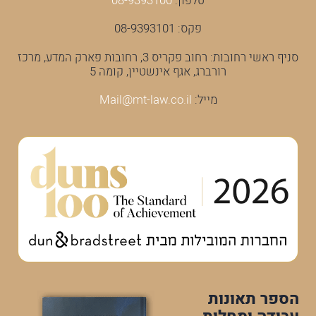
טלפון:
08-9393100
פקס: 08-9393101
סניף ראשי רחובות: רחוב פקריס 3, רחובות פארק המדע, מרכז
רורברג, אגף אינשטיין, קומה 5
מייל:
Mail@mt-law.co.il
הספר תאונות