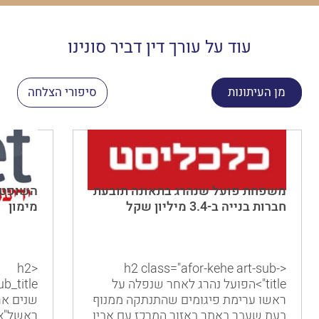
עוד על עורך דין דביר סונינו
מן העיתונות
סיפורי הצלחה
משפחת פועל שנהרג בתאונה תובעת
השופטת
חברות בנייה ב-3.4 מיליון שקל
מימון
<h2
<h2 class="afor-kehe art-sub-
title">הפועל נהרג לאחר שנפלה על
ראשו ערימת פיגומים שהתנתקה ממנוף
שנים אח
בעת שעבר באתר באזור המרכז עם אביו
ראשל"צ,