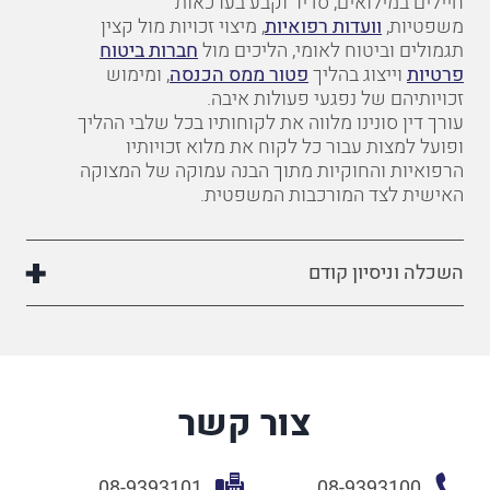
חיילים במילואים, סדיר וקבע בערכאות
משפטיות,
וועדות רפואיות
, מיצוי זכויות מול קצין
תגמולים וביטוח לאומי, הליכים מול
חברות ביטוח
פרטיות
וייצוג בהליך
פטור ממס הכנסה
, ומימוש
זכויותיהם של נפגעי פעולות איבה.
עורך דין סונינו מלווה את לקוחותיו בכל שלבי ההליך
ופועל למצות עבור כל לקוח את מלוא זכויותיו
הרפואיות והחוקיות מתוך הבנה עמוקה של המצוקה
האישית לצד המורכבות המשפטית.
השכלה וניסיון קודם
צור קשר
08-9393101
08-9393100