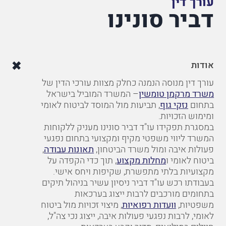
עורך דין
דביר סונינו
אודות
עורך דין מנוסה הנמנה כחלק מצוות עורכי הדין של
משרד מרקמן טומשין
– המשרד המוביל בישראל
בתחום
נזקי גוף
, תביעות מול המוסד לביטוח לאומי
ומימוש הזכויות.
במסגרת תפקידו עו"ד דביר סונינו מעניק ללקוחות
המשרד ליווי משפטי מקיף ומקצועי בתחום נפגעי
פעולות איבה ומול משרד הביטחון,
תאונות עבודה
,
ביטוח לאומי ו
מחלות מקצוע
, תוך כדי הקפדה על
מקצועיות בלתי מתפשרת, שקיפות ויחס אישי.
בעבודתו רכש עו"ד דביר ניסיון עשיר בניהול תיקים
בתחומים מורכבים לרבות ייצוג בערכאות
משפטיות,
וועדות רפואיות
, מיצוי זכויות מול ביטוח
לאומי, לרבות נפגעי פעולות איבה, ייצוג נכי צה"ל,