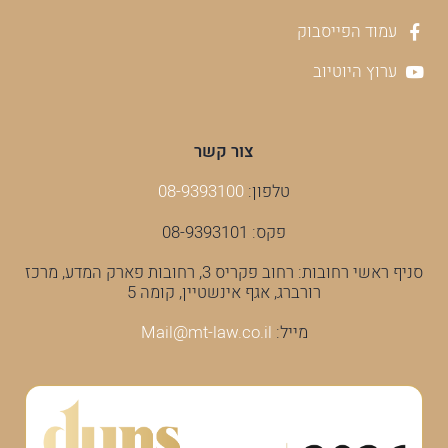
עמוד הפייסבוק
ערוץ היוטיוב
צור קשר
טלפון:
08-9393100
פקס: 08-9393101
סניף ראשי רחובות: רחוב פקריס 3, רחובות פארק המדע, מרכז
רורברג, אגף אינשטיין, קומה 5
מייל:
Mail@mt-law.co.il