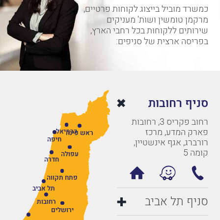
כמשרד מוביל בייצוג לקוחות פרטיים,
מרקמן טומשין ושות' מעניקים
שירותים ללקוחות בכל רחבי הארץ,
בפריסה ארצית של סניפים:
סניף רחובות
רחוב פקריס 3, רחובות
פארק המדע, מרכז
כרמיאל
ראש פינה
חיפה
רורברג, אגף אינשטיין,
קומה 5
עפולה
חדרה
פתח תקווה
תל אביב
סניף תל אביב
רחובות
ירושלים